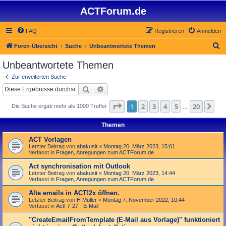
ACTForum.de
FAQ
Registrieren
Anmelden
S
Foren-Übersicht
Suche
Unbeantwortete Themen
u
Unbeantwortete Themen
c
Zur erweiterten Suche
h
Suche
Erweiterte Suche
e
Seite
1
von
20
1
2
3
4
5
20
Nä
Die Suche ergab mehr als 1000 Treffer
…
Themen
ACT Vorlagen
Letzter Beitrag von
abakusit
«
Montag 20. März 2023, 15:01
Verfasst in
Fragen, Anregungen zum ACTForum.de
Act synchronisation mit Outlook
Letzter Beitrag von
abakusit
«
Montag 20. März 2023, 14:44
Verfasst in
Fragen, Anregungen zum ACTForum.de
Alte emails in ACT!2x öffnen.
Letzter Beitrag von
H Müller
«
Montag 7. November 2022, 10:44
Verfasst in
Act! 7-27 - E-Mail
"Create­Email­From­Template (E-Mail aus Vorlage)" funktioniert