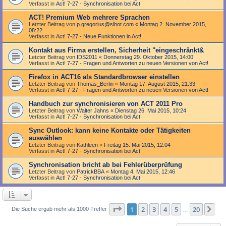
Verfasst in
Act! 7-27 - Synchronisation bei Act!
ACT! Premium Web mehrere Sprachen
Letzter Beitrag von
p.gregorius@sihot.com
«
Montag 2. November 2015,
08:22
Verfasst in
Act! 7-27 - Neue Funktionen in Act!
Kontakt aus Firma erstellen, Sicherheit "eingeschränkt&
Letzter Beitrag von
IDS2011
«
Donnerstag 29. Oktober 2015, 14:00
Verfasst in
Act! 7-27 - Fragen und Antworten zu neuen Versionen von Act!
Firefox in ACT16 als Standardbrowser einstellen
Letzter Beitrag von
Thomas_Berlin
«
Montag 17. August 2015, 21:33
Verfasst in
Act! 7-27 - Fragen und Antworten zu neuen Versionen von Act!
Handbuch zur synchronisieren von ACT 2011 Pro
Letzter Beitrag von
Walter Jahns
«
Dienstag 26. Mai 2015, 10:24
Verfasst in
Act! 7-27 - Synchronisation bei Act!
Sync Outlook: kann keine Kontakte oder Tätigkeiten
auswählen
Letzter Beitrag von
Kathleen
«
Freitag 15. Mai 2015, 12:04
Verfasst in
Act! 7-27 - Synchronisation bei Act!
Synchronisation bricht ab bei Fehlerüberprüfung
Letzter Beitrag von
PatrickBBA
«
Montag 4. Mai 2015, 12:46
Verfasst in
Act! 7-27 - Synchronisation bei Act!
Seite
1
von
20
1
2
3
4
5
20
Nä
Die Suche ergab mehr als 1000 Treffer
…