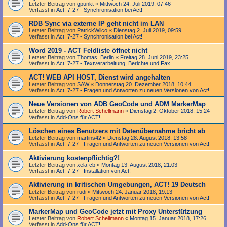
Letzter Beitrag von
gpunkt
«
Mittwoch 24. Juli 2019, 07:46
Verfasst in
Act! 7-27 - Synchronisation bei Act!
RDB Sync via externe IP geht nicht im LAN
Letzter Beitrag von
PatrickWilco
«
Dienstag 2. Juli 2019, 09:59
Verfasst in
Act! 7-27 - Synchronisation bei Act!
Word 2019 - ACT Feldliste öffnet nicht
Letzter Beitrag von
Thomas_Berlin
«
Freitag 28. Juni 2019, 23:25
Verfasst in
Act! 7-27 - Text­­ver­arbei­tung, Berichte und Fax
ACT! WEB API HOST, Dienst wird angehalten
Letzter Beitrag von
SAW
«
Donnerstag 20. Dezember 2018, 10:44
Verfasst in
Act! 7-27 - Fragen und Antworten zu neuen Versionen von Act!
Neue Versionen von ADB GeoCode und ADM MarkerMap
Letzter Beitrag von
Robert Schellmann
«
Dienstag 2. Oktober 2018, 15:24
Verfasst in
Add-Ons für ACT!
Löschen eines Benutzers mit Datenübernahme bricht ab
Letzter Beitrag von
martins42
«
Dienstag 28. August 2018, 13:58
Verfasst in
Act! 7-27 - Fragen und Antworten zu neuen Versionen von Act!
Aktivierung kostenpflichtig?!
Letzter Beitrag von
xela-cb
«
Montag 13. August 2018, 21:03
Verfasst in
Act! 7-27 - Installation von Act!
Aktivierung in kritischen Umgebungen, ACT! 19 Deutsch
Letzter Beitrag von
rudi
«
Mittwoch 24. Januar 2018, 19:13
Verfasst in
Act! 7-27 - Fragen und Antworten zu neuen Versionen von Act!
MarkerMap und GeoCode jetzt mit Proxy Unterstützung
Letzter Beitrag von
Robert Schellmann
«
Montag 15. Januar 2018, 17:26
Verfasst in
Add-Ons für ACT!