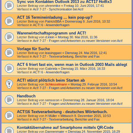
Sync von Kontakten Outlook 2013 zu ACT17 Hotfix3
Letzter Beitrag von
uhrenmike
«
Freitag 10. Juni 2016, 17:41
Verfasst in
Act! 7-27 - Synchronisation bei Act!
ACT 16 Termineinladung ... kein pop-up?
Letzter Beitrag von
PatrickBBA
«
Donnerstag 9. Juni 2016, 10:32
Verfasst in
ACT! 6 - Anwender­fragen
Warenwirtschaftsprogramm und ACT!
Letzter Beitrag von
d.klein
«
Montag 30. Mai 2016, 11:36
Verfasst in
Act! 7-27 - Fragen und Antworten zu neuen Versionen von Act!
Vorlage für Suche
Letzter Beitrag von
leasinggast
«
Dienstag 24. Mai 2016, 12:41
Verfasst in
Act! 7-27 - Text­­ver­arbei­tung, Berichte und Fax
ACT 6 friert fast ein, wenn man in Outlook 2003 Mails ablegt
Letzter Beitrag von
Gabriela
«
Dienstag 15. März 2016, 16:33
Verfasst in
ACT! 6 - Anwender­fragen
ACT! stürzt plötzlich beim Starten ab
Letzter Beitrag von
Schlesselmann
«
Montag 29. Februar 2016, 10:54
Verfasst in
Act! 7-27 - Fragen und Antworten zu neuen Versionen von Act!
Handbuch
Letzter Beitrag von
sensocon
«
Donnerstag 28. Januar 2016, 18:04
Verfasst in
Act! 7-27 - Fragen und Antworten zu neuen Versionen von Act!
ACT!16 Textverarbeitung - deutsches Wörterbuch.
Letzter Beitrag von
H Müller
«
Mittwoch 9. Dezember 2015, 10:53
Verfasst in
Act! 7-27 - Text­­ver­arbei­tung, Berichte und Fax
Kontaktübernahme auf Smartphone mittels QR-Code
Letzter Beitrag von
Dannenmaier
«
Dienstag 24. November 2015, 16:29