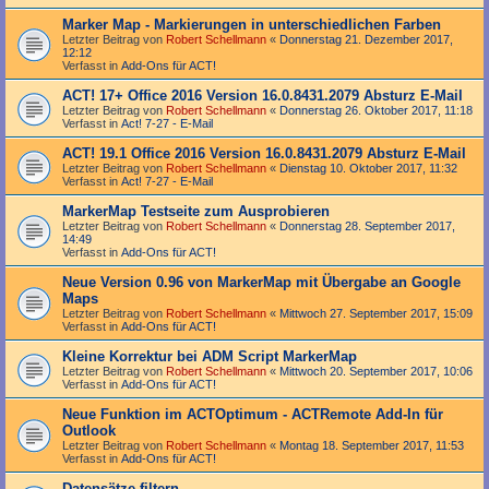
Marker Map - Markierungen in unterschiedlichen Farben
Letzter Beitrag von
Robert Schellmann
«
Donnerstag 21. Dezember 2017,
12:12
Verfasst in
Add-Ons für ACT!
ACT! 17+ Office 2016 Version 16.0.8431.2079 Absturz E-Mail
Letzter Beitrag von
Robert Schellmann
«
Donnerstag 26. Oktober 2017, 11:18
Verfasst in
Act! 7-27 - E-Mail
ACT! 19.1 Office 2016 Version 16.0.8431.2079 Absturz E-Mail
Letzter Beitrag von
Robert Schellmann
«
Dienstag 10. Oktober 2017, 11:32
Verfasst in
Act! 7-27 - E-Mail
MarkerMap Testseite zum Ausprobieren
Letzter Beitrag von
Robert Schellmann
«
Donnerstag 28. September 2017,
14:49
Verfasst in
Add-Ons für ACT!
Neue Version 0.96 von MarkerMap mit Übergabe an Google
Maps
Letzter Beitrag von
Robert Schellmann
«
Mittwoch 27. September 2017, 15:09
Verfasst in
Add-Ons für ACT!
Kleine Korrektur bei ADM Script MarkerMap
Letzter Beitrag von
Robert Schellmann
«
Mittwoch 20. September 2017, 10:06
Verfasst in
Add-Ons für ACT!
Neue Funktion im ACTOptimum - ACTRemote Add-In für
Outlook
Letzter Beitrag von
Robert Schellmann
«
Montag 18. September 2017, 11:53
Verfasst in
Add-Ons für ACT!
Datensätze filtern