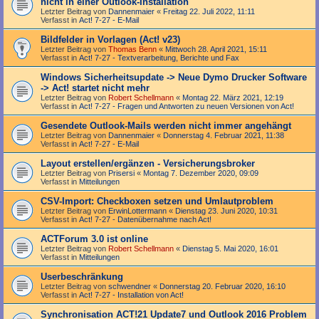
nicht in einer Outlook-Installation
Letzter Beitrag von
Dannenmaier
«
Freitag 22. Juli 2022, 11:11
Verfasst in
Act! 7-27 - E-Mail
Bildfelder in Vorlagen (Act! v23)
Letzter Beitrag von
Thomas Benn
«
Mittwoch 28. April 2021, 15:11
Verfasst in
Act! 7-27 - Text­­ver­arbei­tung, Berichte und Fax
Windows Sicherheitsupdate -> Neue Dymo Drucker Software
-> Act! startet nicht mehr
Letzter Beitrag von
Robert Schellmann
«
Montag 22. März 2021, 12:19
Verfasst in
Act! 7-27 - Fragen und Antworten zu neuen Versionen von Act!
Gesendete Outlook-Mails werden nicht immer angehängt
Letzter Beitrag von
Dannenmaier
«
Donnerstag 4. Februar 2021, 11:38
Verfasst in
Act! 7-27 - E-Mail
Layout erstellen/ergänzen - Versicherungsbroker
Letzter Beitrag von
Prisersi
«
Montag 7. Dezember 2020, 09:09
Verfasst in
Mitteilungen
CSV-Import: Checkboxen setzen und Umlautproblem
Letzter Beitrag von
ErwinLottermann
«
Dienstag 23. Juni 2020, 10:31
Verfasst in
Act! 7-27 - Datenübernahme nach Act!
ACTForum 3.0 ist online
Letzter Beitrag von
Robert Schellmann
«
Dienstag 5. Mai 2020, 16:01
Verfasst in
Mitteilungen
Userbeschränkung
Letzter Beitrag von
schwendner
«
Donnerstag 20. Februar 2020, 16:10
Verfasst in
Act! 7-27 - Installation von Act!
Synchronisation ACT!21 Update7 und Outlook 2016 Problem