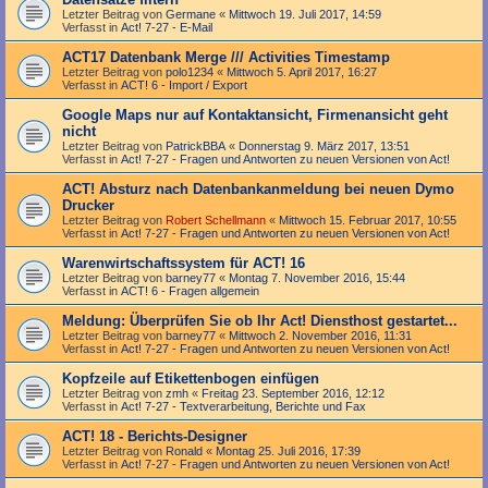
Letzter Beitrag von
Germane
«
Mittwoch 19. Juli 2017, 14:59
Verfasst in
Act! 7-27 - E-Mail
ACT17 Datenbank Merge /// Activities Timestamp
Letzter Beitrag von
polo1234
«
Mittwoch 5. April 2017, 16:27
Verfasst in
ACT! 6 - Import / Export
Google Maps nur auf Kontaktansicht, Firmenansicht geht
nicht
Letzter Beitrag von
PatrickBBA
«
Donnerstag 9. März 2017, 13:51
Verfasst in
Act! 7-27 - Fragen und Antworten zu neuen Versionen von Act!
ACT! Absturz nach Datenbankanmeldung bei neuen Dymo
Drucker
Letzter Beitrag von
Robert Schellmann
«
Mittwoch 15. Februar 2017, 10:55
Verfasst in
Act! 7-27 - Fragen und Antworten zu neuen Versionen von Act!
Warenwirtschaftssystem für ACT! 16
Letzter Beitrag von
barney77
«
Montag 7. November 2016, 15:44
Verfasst in
ACT! 6 - Fragen allgemein
Meldung: Überprüfen Sie ob Ihr Act! Diensthost gestartet...
Letzter Beitrag von
barney77
«
Mittwoch 2. November 2016, 11:31
Verfasst in
Act! 7-27 - Fragen und Antworten zu neuen Versionen von Act!
Kopfzeile auf Etikettenbogen einfügen
Letzter Beitrag von
zmh
«
Freitag 23. September 2016, 12:12
Verfasst in
Act! 7-27 - Text­­ver­arbei­tung, Berichte und Fax
ACT! 18 - Berichts-Designer
Letzter Beitrag von
Ronald
«
Montag 25. Juli 2016, 17:39
Verfasst in
Act! 7-27 - Fragen und Antworten zu neuen Versionen von Act!