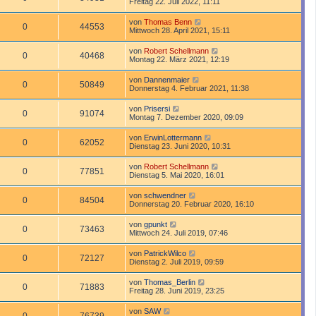
Freitag 22. Juli 2022, 11:11
von
Thomas Benn
0
44553
Mittwoch 28. April 2021, 15:11
von
Robert Schellmann
0
40468
Montag 22. März 2021, 12:19
von
Dannenmaier
0
50849
Donnerstag 4. Februar 2021, 11:38
von
Prisersi
0
91074
Montag 7. Dezember 2020, 09:09
von
ErwinLottermann
0
62052
Dienstag 23. Juni 2020, 10:31
von
Robert Schellmann
0
77851
Dienstag 5. Mai 2020, 16:01
von
schwendner
0
84504
Donnerstag 20. Februar 2020, 16:10
von
gpunkt
0
73463
Mittwoch 24. Juli 2019, 07:46
von
PatrickWilco
0
72127
Dienstag 2. Juli 2019, 09:59
von
Thomas_Berlin
0
71883
Freitag 28. Juni 2019, 23:25
von
SAW