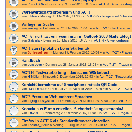
ACT 16 Termineinladung ... kein pop-up?
von
PatrickBBA
»
Donnerstag 9. Juni 2016, 10:32
» in
ACT! 6 - Anwender­fra
Warenwirtschaftsprogramm und ACT!
von
d.klein
»
Montag 30. Mai 2016, 11:36
» in
Act! 7-27 - Fragen und Antwort
Vorlage für Suche
von
leasinggast
»
Dienstag 24. Mai 2016, 12:41
» in
Act! 7-27 - Text­­ver­arbei
ACT 6 friert fast ein, wenn man in Outlook 2003 Mails ablegt
von
Gabriela
»
Dienstag 15. März 2016, 16:33
» in
ACT! 6 - Anwender­fragen
ACT! stürzt plötzlich beim Starten ab
von
Schlesselmann
»
Montag 29. Februar 2016, 10:54
» in
Act! 7-27 - Frage
Handbuch
von
sensocon
»
Donnerstag 28. Januar 2016, 18:04
» in
Act! 7-27 - Fragen 
ACT!16 Textverarbeitung - deutsches Wörterbuch.
von
H Müller
»
Mittwoch 9. Dezember 2015, 10:53
» in
Act! 7-27 - Text­­ver­ar
Kontaktübernahme auf Smartphone mittels QR-Code
von
Dannenmaier
»
Dienstag 24. November 2015, 16:29
» in
Act! 7-27 - Sync
ACT! Premium Web mehrere Sprachen
von
p.gregorius@sihot.com
»
Montag 2. November 2015, 08:22
» in
Act! 7-27
Kontakt aus Firma erstellen, Sicherheit "eingeschränkt&
von
IDS2011
»
Donnerstag 29. Oktober 2015, 14:00
» in
Act! 7-27 - Fragen 
Firefox in ACT16 als Standardbrowser einstellen
von
Thomas_Berlin
»
Montag 17. August 2015, 21:33
» in
Act! 7-27 - Fragen 