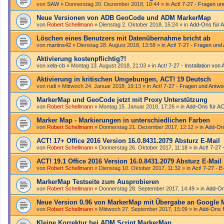
von
SAW
»
Donnerstag 20. Dezember 2018, 10:44
» in
Act! 7-27 - Fragen un
Neue Versionen von ADB GeoCode und ADM MarkerMap
von
Robert Schellmann
»
Dienstag 2. Oktober 2018, 15:24
» in
Add-Ons für 
Löschen eines Benutzers mit Datenübernahme bricht ab
von
martins42
»
Dienstag 28. August 2018, 13:58
» in
Act! 7-27 - Fragen und
Aktivierung kostenpflichtig?!
von
xela-cb
»
Montag 13. August 2018, 21:03
» in
Act! 7-27 - Installation von 
Aktivierung in kritischen Umgebungen, ACT! 19 Deutsch
von
rudi
»
Mittwoch 24. Januar 2018, 19:13
» in
Act! 7-27 - Fragen und Antwo
MarkerMap und GeoCode jetzt mit Proxy Unterstützung
von
Robert Schellmann
»
Montag 15. Januar 2018, 17:26
» in
Add-Ons für A
Marker Map - Markierungen in unterschiedlichen Farben
von
Robert Schellmann
»
Donnerstag 21. Dezember 2017, 12:12
» in
Add-On
ACT! 17+ Office 2016 Version 16.0.8431.2079 Absturz E-Mail
von
Robert Schellmann
»
Donnerstag 26. Oktober 2017, 11:18
» in
Act! 7-27 
ACT! 19.1 Office 2016 Version 16.0.8431.2079 Absturz E-Mail
von
Robert Schellmann
»
Dienstag 10. Oktober 2017, 11:32
» in
Act! 7-27 - E
MarkerMap Testseite zum Ausprobieren
von
Robert Schellmann
»
Donnerstag 28. September 2017, 14:49
» in
Add-On
Neue Version 0.96 von MarkerMap mit Übergabe an Google 
von
Robert Schellmann
»
Mittwoch 27. September 2017, 15:09
» in
Add-Ons f
Kleine Korrektur bei ADM Script MarkerMap