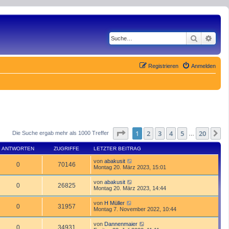
Suche
Erwe
Registrieren
Anmelden
Seite
1
von
20
1
2
3
4
5
20
N
Die Suche ergab mehr als 1000 Treffer
…
ANTWORTEN
ZUGRIFFE
LETZTER BEITRAG
von
abakusit
0
70146
Montag 20. März 2023, 15:01
von
abakusit
0
26825
Montag 20. März 2023, 14:44
von
H Müller
0
31957
Montag 7. November 2022, 10:44
von
Dannenmaier
0
34931