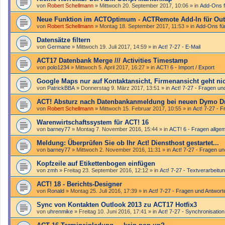
von
Robert Schellmann
»
Mittwoch 20. September 2017, 10:06
» in
Add-Ons f
Neue Funktion im ACTOptimum - ACTRemote Add-In für Out
von
Robert Schellmann
»
Montag 18. September 2017, 11:53
» in
Add-Ons fü
Datensätze filtern
von
Germane
»
Mittwoch 19. Juli 2017, 14:59
» in
Act! 7-27 - E-Mail
ACT17 Datenbank Merge /// Activities Timestamp
von
polo1234
»
Mittwoch 5. April 2017, 16:27
» in
ACT! 6 - Import / Export
Google Maps nur auf Kontaktansicht, Firmenansicht geht ni
von
PatrickBBA
»
Donnerstag 9. März 2017, 13:51
» in
Act! 7-27 - Fragen un
ACT! Absturz nach Datenbankanmeldung bei neuen Dymo D
von
Robert Schellmann
»
Mittwoch 15. Februar 2017, 10:55
» in
Act! 7-27 - 
Warenwirtschaftssystem für ACT! 16
von
barney77
»
Montag 7. November 2016, 15:44
» in
ACT! 6 - Fragen allge
Meldung: Überprüfen Sie ob Ihr Act! Diensthost gestartet...
von
barney77
»
Mittwoch 2. November 2016, 11:31
» in
Act! 7-27 - Fragen u
Kopfzeile auf Etikettenbogen einfügen
von
zmh
»
Freitag 23. September 2016, 12:12
» in
Act! 7-27 - Text­­ver­arbei­
ACT! 18 - Berichts-Designer
von
Ronald
»
Montag 25. Juli 2016, 17:39
» in
Act! 7-27 - Fragen und Antwort
Sync von Kontakten Outlook 2013 zu ACT17 Hotfix3
von
uhrenmike
»
Freitag 10. Juni 2016, 17:41
» in
Act! 7-27 - Synchronisation 