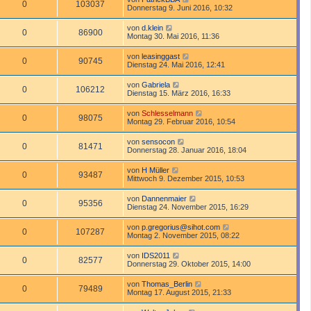
0
103037
Donnerstag 9. Juni 2016, 10:32
von
d.klein
0
86900
Montag 30. Mai 2016, 11:36
von
leasinggast
0
90745
Dienstag 24. Mai 2016, 12:41
von
Gabriela
0
106212
Dienstag 15. März 2016, 16:33
von
Schlesselmann
0
98075
Montag 29. Februar 2016, 10:54
von
sensocon
0
81471
Donnerstag 28. Januar 2016, 18:04
von
H Müller
0
93487
Mittwoch 9. Dezember 2015, 10:53
von
Dannenmaier
0
95356
Dienstag 24. November 2015, 16:29
von
p.gregorius@sihot.com
0
107287
Montag 2. November 2015, 08:22
von
IDS2011
0
82577
Donnerstag 29. Oktober 2015, 14:00
von
Thomas_Berlin
0
79489
Montag 17. August 2015, 21:33