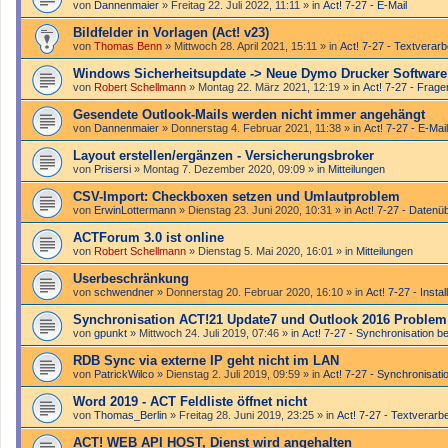
von
Dannenmaier
»
Freitag 22. Juli 2022, 11:11
» in
Act! 7-27 - E-Mail
Bildfelder in Vorlagen (Act! v23)
von
Thomas Benn
»
Mittwoch 28. April 2021, 15:11
» in
Act! 7-27 - Text­­ver­ar
Windows Sicherheitsupdate -> Neue Dymo Drucker Software -
von
Robert Schellmann
»
Montag 22. März 2021, 12:19
» in
Act! 7-27 - Frag
Gesendete Outlook-Mails werden nicht immer angehängt
von
Dannenmaier
»
Donnerstag 4. Februar 2021, 11:38
» in
Act! 7-27 - E-Mail
Layout erstellen/ergänzen - Versicherungsbroker
von
Prisersi
»
Montag 7. Dezember 2020, 09:09
» in
Mitteilungen
CSV-Import: Checkboxen setzen und Umlautproblem
von
ErwinLottermann
»
Dienstag 23. Juni 2020, 10:31
» in
Act! 7-27 - Datenü
ACTForum 3.0 ist online
von
Robert Schellmann
»
Dienstag 5. Mai 2020, 16:01
» in
Mitteilungen
Userbeschränkung
von
schwendner
»
Donnerstag 20. Februar 2020, 16:10
» in
Act! 7-27 - Instal
Synchronisation ACT!21 Update7 und Outlook 2016 Problem
von
gpunkt
»
Mittwoch 24. Juli 2019, 07:46
» in
Act! 7-27 - Synchronisation be
RDB Sync via externe IP geht nicht im LAN
von
PatrickWilco
»
Dienstag 2. Juli 2019, 09:59
» in
Act! 7-27 - Synchronisatio
Word 2019 - ACT Feldliste öffnet nicht
von
Thomas_Berlin
»
Freitag 28. Juni 2019, 23:25
» in
Act! 7-27 - Text­­ver­ar
ACT! WEB API HOST, Dienst wird angehalten