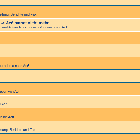
bei­tung, Berichte und Fax
> Act! startet nicht mehr
en und Antworten zu neuen Versionen von Act!
bernahme nach Act!
lation von Act!
i Act!
n bei Act!
bei­tung, Berichte und Fax