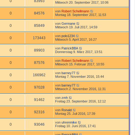
0
83993
Mittwoch 20. September 2017, 10:06
von
Robert Schellmann
0
84576
Montag 18. September 2017, 11:53
von
Germane
0
85849
Mittwoch 19. Juli 2017, 14:59
von
polo1234
0
173443
Mittwoch 5. April 2017, 16:27
von
PatrickBBA
0
89903
Donnerstag 9. März 2017, 13:51
von
Robert Schellmann
0
87576
Mittwoch 15. Februar 2017, 10:55
von
barney77
0
166962
Montag 7. November 2016, 15:44
von
barney77
0
97028
Mittwoch 2. November 2016, 11:31
von
zmh
0
91462
Freitag 23. September 2016, 12:12
von
Ronald
0
92316
Montag 25. Juli 2016, 17:39
von
uhrenmike
0
93046
Freitag 10. Juni 2016, 17:41
von
PatrickBBA