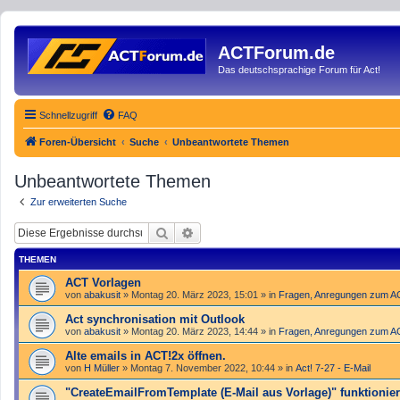
ACTForum.de
Das deutschsprachige Forum für Act!
Schnellzugriff
FAQ
Foren-Übersicht
Suche
Unbeantwortete Themen
Unbeantwortete Themen
Zur erweiterten Suche
Suche
Erweiterte Suche
THEMEN
ACT Vorlagen
von
abakusit
»
Montag 20. März 2023, 15:01
» in
Fragen, Anregungen zum 
Act synchronisation mit Outlook
von
abakusit
»
Montag 20. März 2023, 14:44
» in
Fragen, Anregungen zum 
Alte emails in ACT!2x öffnen.
von
H Müller
»
Montag 7. November 2022, 10:44
» in
Act! 7-27 - E-Mail
"Create­Email­From­Template (E-Mail aus Vorlage)" funktioniert