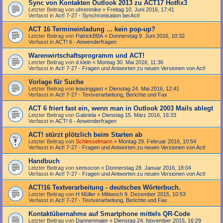
Sync von Kontakten Outlook 2013 zu ACT17 Hotfix3
Letzter Beitrag von
uhrenmike
«
Freitag 10. Juni 2016, 17:41
Verfasst in
Act! 7-27 - Synchronisation bei Act!
ACT 16 Termineinladung ... kein pop-up?
Letzter Beitrag von
PatrickBBA
«
Donnerstag 9. Juni 2016, 10:32
Verfasst in
ACT! 6 - Anwender­fragen
Warenwirtschaftsprogramm und ACT!
Letzter Beitrag von
d.klein
«
Montag 30. Mai 2016, 11:36
Verfasst in
Act! 7-27 - Fragen und Antworten zu neuen Versionen von Act!
Vorlage für Suche
Letzter Beitrag von
leasinggast
«
Dienstag 24. Mai 2016, 12:41
Verfasst in
Act! 7-27 - Text­­ver­arbei­tung, Berichte und Fax
ACT 6 friert fast ein, wenn man in Outlook 2003 Mails ablegt
Letzter Beitrag von
Gabriela
«
Dienstag 15. März 2016, 16:33
Verfasst in
ACT! 6 - Anwender­fragen
ACT! stürzt plötzlich beim Starten ab
Letzter Beitrag von
Schlesselmann
«
Montag 29. Februar 2016, 10:54
Verfasst in
Act! 7-27 - Fragen und Antworten zu neuen Versionen von Act!
Handbuch
Letzter Beitrag von
sensocon
«
Donnerstag 28. Januar 2016, 18:04
Verfasst in
Act! 7-27 - Fragen und Antworten zu neuen Versionen von Act!
ACT!16 Textverarbeitung - deutsches Wörterbuch.
Letzter Beitrag von
H Müller
«
Mittwoch 9. Dezember 2015, 10:53
Verfasst in
Act! 7-27 - Text­­ver­arbei­tung, Berichte und Fax
Kontaktübernahme auf Smartphone mittels QR-Code
Letzter Beitrag von
Dannenmaier
«
Dienstag 24. November 2015, 16:29