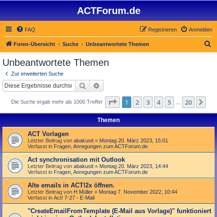
ACTForum.de
FAQ
Registrieren
Anmelden
S
Foren-Übersicht
Suche
Unbeantwortete Themen
u
Unbeantwortete Themen
c
Zur erweiterten Suche
h
Suche
Erweiterte Suche
e
Seite
1
von
20
1
2
3
4
5
20
Nä
Die Suche ergab mehr als 1000 Treffer
…
Themen
ACT Vorlagen
Letzter Beitrag von
abakusit
«
Montag 20. März 2023, 15:01
Verfasst in
Fragen, Anregungen zum ACTForum.de
Act synchronisation mit Outlook
Letzter Beitrag von
abakusit
«
Montag 20. März 2023, 14:44
Verfasst in
Fragen, Anregungen zum ACTForum.de
Alte emails in ACT!2x öffnen.
Letzter Beitrag von
H Müller
«
Montag 7. November 2022, 10:44
Verfasst in
Act! 7-27 - E-Mail
"Create­Email­From­Template (E-Mail aus Vorlage)" funktioniert