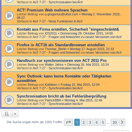
Verfasst in
Act! 7-27 - Synchronisation bei Act!
ACT! Premium Web mehrere Sprachen
Letzter Beitrag von
p.gregorius@sihot.com
«
Montag 2. November 2015,
08:22
Verfasst in
Act! 7-27 - Neue Funktionen in Act!
Kontakt aus Firma erstellen, Sicherheit "eingeschränkt&
Letzter Beitrag von
IDS2011
«
Donnerstag 29. Oktober 2015, 14:00
Verfasst in
Act! 7-27 - Fragen und Antworten zu neuen Versionen von Act!
Firefox in ACT16 als Standardbrowser einstellen
Letzter Beitrag von
Thomas_Berlin
«
Montag 17. August 2015, 21:33
Verfasst in
Act! 7-27 - Fragen und Antworten zu neuen Versionen von Act!
Handbuch zur synchronisieren von ACT 2011 Pro
Letzter Beitrag von
Walter Jahns
«
Dienstag 26. Mai 2015, 10:24
Verfasst in
Act! 7-27 - Synchronisation bei Act!
Sync Outlook: kann keine Kontakte oder Tätigkeiten
auswählen
Letzter Beitrag von
Kathleen
«
Freitag 15. Mai 2015, 12:04
Verfasst in
Act! 7-27 - Synchronisation bei Act!
Synchronisation bricht ab bei Fehlerüberprüfung
Letzter Beitrag von
PatrickBBA
«
Montag 4. Mai 2015, 12:46
Verfasst in
Act! 7-27 - Synchronisation bei Act!
Seite
1
von
20
1
2
3
4
5
20
Nä
Die Suche ergab mehr als 1000 Treffer
…