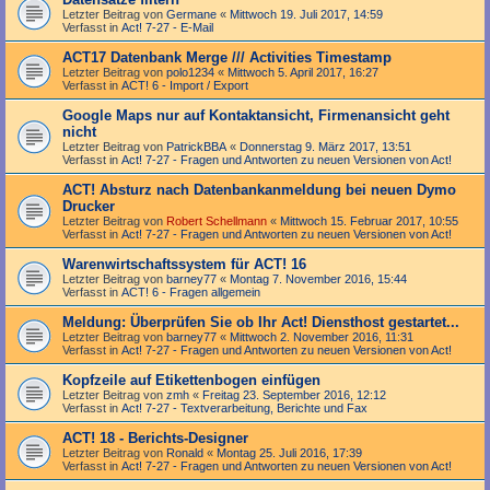
Letzter Beitrag von
Germane
«
Mittwoch 19. Juli 2017, 14:59
Verfasst in
Act! 7-27 - E-Mail
ACT17 Datenbank Merge /// Activities Timestamp
Letzter Beitrag von
polo1234
«
Mittwoch 5. April 2017, 16:27
Verfasst in
ACT! 6 - Import / Export
Google Maps nur auf Kontaktansicht, Firmenansicht geht
nicht
Letzter Beitrag von
PatrickBBA
«
Donnerstag 9. März 2017, 13:51
Verfasst in
Act! 7-27 - Fragen und Antworten zu neuen Versionen von Act!
ACT! Absturz nach Datenbankanmeldung bei neuen Dymo
Drucker
Letzter Beitrag von
Robert Schellmann
«
Mittwoch 15. Februar 2017, 10:55
Verfasst in
Act! 7-27 - Fragen und Antworten zu neuen Versionen von Act!
Warenwirtschaftssystem für ACT! 16
Letzter Beitrag von
barney77
«
Montag 7. November 2016, 15:44
Verfasst in
ACT! 6 - Fragen allgemein
Meldung: Überprüfen Sie ob Ihr Act! Diensthost gestartet...
Letzter Beitrag von
barney77
«
Mittwoch 2. November 2016, 11:31
Verfasst in
Act! 7-27 - Fragen und Antworten zu neuen Versionen von Act!
Kopfzeile auf Etikettenbogen einfügen
Letzter Beitrag von
zmh
«
Freitag 23. September 2016, 12:12
Verfasst in
Act! 7-27 - Text­­ver­arbei­tung, Berichte und Fax
ACT! 18 - Berichts-Designer
Letzter Beitrag von
Ronald
«
Montag 25. Juli 2016, 17:39
Verfasst in
Act! 7-27 - Fragen und Antworten zu neuen Versionen von Act!