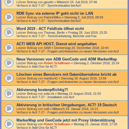
Letzter Beitrag von
gpunkt
«
Mittwoch 24. Juli 2019, 07:46
Verfasst in
Act! 7-27 - Synchronisation bei Act!
RDB Sync via externe IP geht nicht im LAN
Letzter Beitrag von
PatrickWilco
«
Dienstag 2. Juli 2019, 09:59
Verfasst in
Act! 7-27 - Synchronisation bei Act!
Word 2019 - ACT Feldliste öffnet nicht
Letzter Beitrag von
Thomas_Berlin
«
Freitag 28. Juni 2019, 23:25
Verfasst in
Act! 7-27 - Text­­ver­arbei­tung, Berichte und Fax
ACT! WEB API HOST, Dienst wird angehalten
Letzter Beitrag von
SAW
«
Donnerstag 20. Dezember 2018, 10:44
Verfasst in
Act! 7-27 - Fragen und Antworten zu neuen Versionen von Act!
Neue Versionen von ADB GeoCode und ADM MarkerMap
Letzter Beitrag von
Robert Schellmann
«
Dienstag 2. Oktober 2018, 15:24
Verfasst in
Add-Ons für ACT!
Löschen eines Benutzers mit Datenübernahme bricht ab
Letzter Beitrag von
martins42
«
Dienstag 28. August 2018, 13:58
Verfasst in
Act! 7-27 - Fragen und Antworten zu neuen Versionen von Act!
Aktivierung kostenpflichtig?!
Letzter Beitrag von
xela-cb
«
Montag 13. August 2018, 21:03
Verfasst in
Act! 7-27 - Installation von Act!
Aktivierung in kritischen Umgebungen, ACT! 19 Deutsch
Letzter Beitrag von
rudi
«
Mittwoch 24. Januar 2018, 19:13
Verfasst in
Act! 7-27 - Fragen und Antworten zu neuen Versionen von Act!
MarkerMap und GeoCode jetzt mit Proxy Unterstützung
Letzter Beitrag von
Robert Schellmann
«
Montag 15. Januar 2018, 17:26
Verfasst in
Add-Ons für ACT!