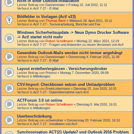
nicht in einer Outlook-Installation
Letzter Beitrag von
Dannenmaier
«
Freitag 22. Juli 2022, 11:11
Verfasst in
Act! 7-27 - E-Mail
Bildfelder in Vorlagen (Act! v23)
Letzter Beitrag von
Thomas Benn
«
Mittwoch 28. April 2021, 15:11
Verfasst in
Act! 7-27 - Text­­ver­arbei­tung, Berichte und Fax
Windows Sicherheitsupdate -> Neue Dymo Drucker Software
-> Act! startet nicht mehr
Letzter Beitrag von
Robert Schellmann
«
Montag 22. März 2021, 12:19
Verfasst in
Act! 7-27 - Fragen und Antworten zu neuen Versionen von Act!
Gesendete Outlook-Mails werden nicht immer angehängt
Letzter Beitrag von
Dannenmaier
«
Donnerstag 4. Februar 2021, 11:38
Verfasst in
Act! 7-27 - E-Mail
Layout erstellen/ergänzen - Versicherungsbroker
Letzter Beitrag von
Prisersi
«
Montag 7. Dezember 2020, 09:09
Verfasst in
Mitteilungen
CSV-Import: Checkboxen setzen und Umlautproblem
Letzter Beitrag von
ErwinLottermann
«
Dienstag 23. Juni 2020, 10:31
Verfasst in
Act! 7-27 - Datenübernahme nach Act!
ACTForum 3.0 ist online
Letzter Beitrag von
Robert Schellmann
«
Dienstag 5. Mai 2020, 16:01
Verfasst in
Mitteilungen
Userbeschränkung
Letzter Beitrag von
schwendner
«
Donnerstag 20. Februar 2020, 16:10
Verfasst in
Act! 7-27 - Installation von Act!
Synchronisation ACT!21 Update7 und Outlook 2016 Problem