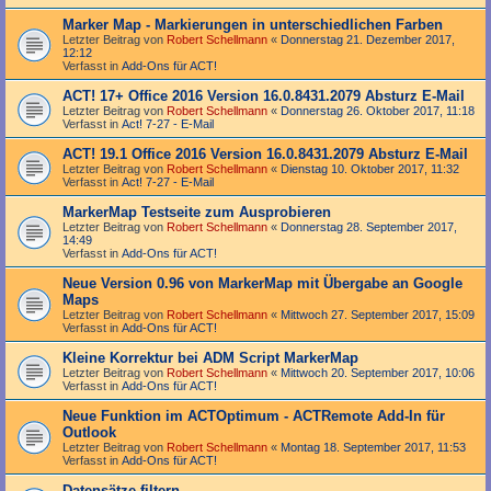
Marker Map - Markierungen in unterschiedlichen Farben
Letzter Beitrag von
Robert Schellmann
«
Donnerstag 21. Dezember 2017,
12:12
Verfasst in
Add-Ons für ACT!
ACT! 17+ Office 2016 Version 16.0.8431.2079 Absturz E-Mail
Letzter Beitrag von
Robert Schellmann
«
Donnerstag 26. Oktober 2017, 11:18
Verfasst in
Act! 7-27 - E-Mail
ACT! 19.1 Office 2016 Version 16.0.8431.2079 Absturz E-Mail
Letzter Beitrag von
Robert Schellmann
«
Dienstag 10. Oktober 2017, 11:32
Verfasst in
Act! 7-27 - E-Mail
MarkerMap Testseite zum Ausprobieren
Letzter Beitrag von
Robert Schellmann
«
Donnerstag 28. September 2017,
14:49
Verfasst in
Add-Ons für ACT!
Neue Version 0.96 von MarkerMap mit Übergabe an Google
Maps
Letzter Beitrag von
Robert Schellmann
«
Mittwoch 27. September 2017, 15:09
Verfasst in
Add-Ons für ACT!
Kleine Korrektur bei ADM Script MarkerMap
Letzter Beitrag von
Robert Schellmann
«
Mittwoch 20. September 2017, 10:06
Verfasst in
Add-Ons für ACT!
Neue Funktion im ACTOptimum - ACTRemote Add-In für
Outlook
Letzter Beitrag von
Robert Schellmann
«
Montag 18. September 2017, 11:53
Verfasst in
Add-Ons für ACT!
Datensätze filtern