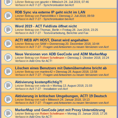
Letzter Beitrag von
gpunkt
«
Mittwoch 24. Juli 2019, 07:46
Verfasst in
Act! 7-27 - Synchronisation bei Act!
RDB Sync via externe IP geht nicht im LAN
Letzter Beitrag von
PatrickWilco
«
Dienstag 2. Juli 2019, 09:59
Verfasst in
Act! 7-27 - Synchronisation bei Act!
Word 2019 - ACT Feldliste öffnet nicht
Letzter Beitrag von
Thomas_Berlin
«
Freitag 28. Juni 2019, 23:25
Verfasst in
Act! 7-27 - Text­­ver­arbei­tung, Berichte und Fax
ACT! WEB API HOST, Dienst wird angehalten
Letzter Beitrag von
SAW
«
Donnerstag 20. Dezember 2018, 10:44
Verfasst in
Act! 7-27 - Fragen und Antworten zu neuen Versionen von Act!
Neue Versionen von ADB GeoCode und ADM MarkerMap
Letzter Beitrag von
Robert Schellmann
«
Dienstag 2. Oktober 2018, 15:24
Verfasst in
Add-Ons für ACT!
Löschen eines Benutzers mit Datenübernahme bricht ab
Letzter Beitrag von
martins42
«
Dienstag 28. August 2018, 13:58
Verfasst in
Act! 7-27 - Fragen und Antworten zu neuen Versionen von Act!
Aktivierung kostenpflichtig?!
Letzter Beitrag von
xela-cb
«
Montag 13. August 2018, 21:03
Verfasst in
Act! 7-27 - Installation von Act!
Aktivierung in kritischen Umgebungen, ACT! 19 Deutsch
Letzter Beitrag von
rudi
«
Mittwoch 24. Januar 2018, 19:13
Verfasst in
Act! 7-27 - Fragen und Antworten zu neuen Versionen von Act!
MarkerMap und GeoCode jetzt mit Proxy Unterstützung
Letzter Beitrag von
Robert Schellmann
«
Montag 15. Januar 2018, 17:26
Verfasst in
Add-Ons für ACT!