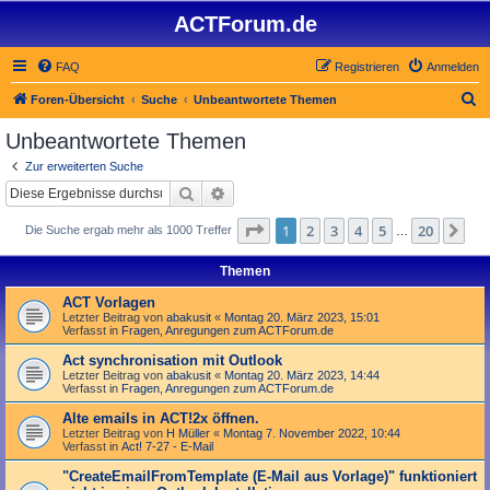
ACTForum.de
FAQ
Registrieren
Anmelden
S
Foren-Übersicht
Suche
Unbeantwortete Themen
u
Unbeantwortete Themen
c
Zur erweiterten Suche
h
Suche
Erweiterte Suche
e
Seite
1
von
20
1
2
3
4
5
20
Nä
Die Suche ergab mehr als 1000 Treffer
…
Themen
ACT Vorlagen
Letzter Beitrag von
abakusit
«
Montag 20. März 2023, 15:01
Verfasst in
Fragen, Anregungen zum ACTForum.de
Act synchronisation mit Outlook
Letzter Beitrag von
abakusit
«
Montag 20. März 2023, 14:44
Verfasst in
Fragen, Anregungen zum ACTForum.de
Alte emails in ACT!2x öffnen.
Letzter Beitrag von
H Müller
«
Montag 7. November 2022, 10:44
Verfasst in
Act! 7-27 - E-Mail
"Create­Email­From­Template (E-Mail aus Vorlage)" funktioniert