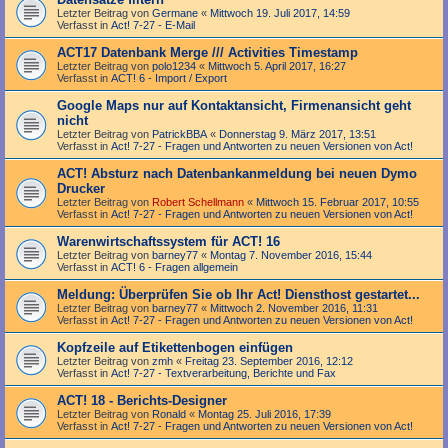
Letzter Beitrag von
Germane
«
Mittwoch 19. Juli 2017, 14:59
Verfasst in
Act! 7-27 - E-Mail
ACT17 Datenbank Merge /// Activities Timestamp
Letzter Beitrag von
polo1234
«
Mittwoch 5. April 2017, 16:27
Verfasst in
ACT! 6 - Import / Export
Google Maps nur auf Kontaktansicht, Firmenansicht geht
nicht
Letzter Beitrag von
PatrickBBA
«
Donnerstag 9. März 2017, 13:51
Verfasst in
Act! 7-27 - Fragen und Antworten zu neuen Versionen von Act!
ACT! Absturz nach Datenbankanmeldung bei neuen Dymo
Drucker
Letzter Beitrag von
Robert Schellmann
«
Mittwoch 15. Februar 2017, 10:55
Verfasst in
Act! 7-27 - Fragen und Antworten zu neuen Versionen von Act!
Warenwirtschaftssystem für ACT! 16
Letzter Beitrag von
barney77
«
Montag 7. November 2016, 15:44
Verfasst in
ACT! 6 - Fragen allgemein
Meldung: Überprüfen Sie ob Ihr Act! Diensthost gestartet...
Letzter Beitrag von
barney77
«
Mittwoch 2. November 2016, 11:31
Verfasst in
Act! 7-27 - Fragen und Antworten zu neuen Versionen von Act!
Kopfzeile auf Etikettenbogen einfügen
Letzter Beitrag von
zmh
«
Freitag 23. September 2016, 12:12
Verfasst in
Act! 7-27 - Text­­ver­arbei­tung, Berichte und Fax
ACT! 18 - Berichts-Designer
Letzter Beitrag von
Ronald
«
Montag 25. Juli 2016, 17:39
Verfasst in
Act! 7-27 - Fragen und Antworten zu neuen Versionen von Act!