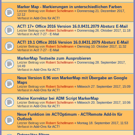
Marker Map - Markierungen in unterschiedlichen Farben
Letzter Beitrag von
Robert Schellmann
«
Donnerstag 21. Dezember 2017,
12:12
Verfasst in
Add-Ons für ACT!
ACT! 17+ Office 2016 Version 16.0.8431.2079 Absturz E-Mail
Letzter Beitrag von
Robert Schellmann
«
Donnerstag 26. Oktober 2017, 11:18
Verfasst in
Act! 7-27 - E-Mail
ACT! 19.1 Office 2016 Version 16.0.8431.2079 Absturz E-Mail
Letzter Beitrag von
Robert Schellmann
«
Dienstag 10. Oktober 2017, 11:32
Verfasst in
Act! 7-27 - E-Mail
MarkerMap Testseite zum Ausprobieren
Letzter Beitrag von
Robert Schellmann
«
Donnerstag 28. September 2017,
14:49
Verfasst in
Add-Ons für ACT!
Neue Version 0.96 von MarkerMap mit Übergabe an Google
Maps
Letzter Beitrag von
Robert Schellmann
«
Mittwoch 27. September 2017, 15:09
Verfasst in
Add-Ons für ACT!
Kleine Korrektur bei ADM Script MarkerMap
Letzter Beitrag von
Robert Schellmann
«
Mittwoch 20. September 2017, 10:06
Verfasst in
Add-Ons für ACT!
Neue Funktion im ACTOptimum - ACTRemote Add-In für
Outlook
Letzter Beitrag von
Robert Schellmann
«
Montag 18. September 2017, 11:53
Verfasst in
Add-Ons für ACT!
Datensätze filtern