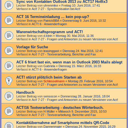
Sync von Kontakten Outlook 2013 zu ACT17 Hotfix3
Letzter Beitrag von
uhrenmike
«
Freitag 10. Juni 2016, 17:41
Verfasst in
Act! 7-27 - Synchronisation bei Act!
ACT 16 Termineinladung ... kein pop-up?
Letzter Beitrag von
PatrickBBA
«
Donnerstag 9. Juni 2016, 10:32
Verfasst in
ACT! 6 - Anwender­fragen
Warenwirtschaftsprogramm und ACT!
Letzter Beitrag von
d.klein
«
Montag 30. Mai 2016, 11:36
Verfasst in
Act! 7-27 - Fragen und Antworten zu neuen Versionen von Act!
Vorlage für Suche
Letzter Beitrag von
leasinggast
«
Dienstag 24. Mai 2016, 12:41
Verfasst in
Act! 7-27 - Text­­ver­arbei­tung, Berichte und Fax
ACT 6 friert fast ein, wenn man in Outlook 2003 Mails ablegt
Letzter Beitrag von
Gabriela
«
Dienstag 15. März 2016, 16:33
Verfasst in
ACT! 6 - Anwender­fragen
ACT! stürzt plötzlich beim Starten ab
Letzter Beitrag von
Schlesselmann
«
Montag 29. Februar 2016, 10:54
Verfasst in
Act! 7-27 - Fragen und Antworten zu neuen Versionen von Act!
Handbuch
Letzter Beitrag von
sensocon
«
Donnerstag 28. Januar 2016, 18:04
Verfasst in
Act! 7-27 - Fragen und Antworten zu neuen Versionen von Act!
ACT!16 Textverarbeitung - deutsches Wörterbuch.
Letzter Beitrag von
H Müller
«
Mittwoch 9. Dezember 2015, 10:53
Verfasst in
Act! 7-27 - Text­­ver­arbei­tung, Berichte und Fax
Kontaktübernahme auf Smartphone mittels QR-Code
Letzter Beitrag von
Dannenmaier
«
Dienstag 24. November 2015, 16:29