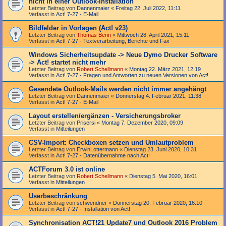
nicht in einer Outlook-Installation
Letzter Beitrag von
Dannenmaier
«
Freitag 22. Juli 2022, 11:11
Verfasst in
Act! 7-27 - E-Mail
Bildfelder in Vorlagen (Act! v23)
Letzter Beitrag von
Thomas Benn
«
Mittwoch 28. April 2021, 15:11
Verfasst in
Act! 7-27 - Text­­ver­arbei­tung, Berichte und Fax
Windows Sicherheitsupdate -> Neue Dymo Drucker Software
-> Act! startet nicht mehr
Letzter Beitrag von
Robert Schellmann
«
Montag 22. März 2021, 12:19
Verfasst in
Act! 7-27 - Fragen und Antworten zu neuen Versionen von Act!
Gesendete Outlook-Mails werden nicht immer angehängt
Letzter Beitrag von
Dannenmaier
«
Donnerstag 4. Februar 2021, 11:38
Verfasst in
Act! 7-27 - E-Mail
Layout erstellen/ergänzen - Versicherungsbroker
Letzter Beitrag von
Prisersi
«
Montag 7. Dezember 2020, 09:09
Verfasst in
Mitteilungen
CSV-Import: Checkboxen setzen und Umlautproblem
Letzter Beitrag von
ErwinLottermann
«
Dienstag 23. Juni 2020, 10:31
Verfasst in
Act! 7-27 - Datenübernahme nach Act!
ACTForum 3.0 ist online
Letzter Beitrag von
Robert Schellmann
«
Dienstag 5. Mai 2020, 16:01
Verfasst in
Mitteilungen
Userbeschränkung
Letzter Beitrag von
schwendner
«
Donnerstag 20. Februar 2020, 16:10
Verfasst in
Act! 7-27 - Installation von Act!
Synchronisation ACT!21 Update7 und Outlook 2016 Problem