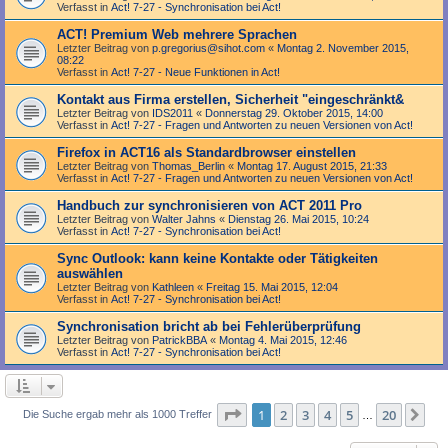
Verfasst in
Act! 7-27 - Synchronisation bei Act!
ACT! Premium Web mehrere Sprachen
Letzter Beitrag von
p.gregorius@sihot.com
«
Montag 2. November 2015,
08:22
Verfasst in
Act! 7-27 - Neue Funktionen in Act!
Kontakt aus Firma erstellen, Sicherheit "eingeschränkt&
Letzter Beitrag von
IDS2011
«
Donnerstag 29. Oktober 2015, 14:00
Verfasst in
Act! 7-27 - Fragen und Antworten zu neuen Versionen von Act!
Firefox in ACT16 als Standardbrowser einstellen
Letzter Beitrag von
Thomas_Berlin
«
Montag 17. August 2015, 21:33
Verfasst in
Act! 7-27 - Fragen und Antworten zu neuen Versionen von Act!
Handbuch zur synchronisieren von ACT 2011 Pro
Letzter Beitrag von
Walter Jahns
«
Dienstag 26. Mai 2015, 10:24
Verfasst in
Act! 7-27 - Synchronisation bei Act!
Sync Outlook: kann keine Kontakte oder Tätigkeiten
auswählen
Letzter Beitrag von
Kathleen
«
Freitag 15. Mai 2015, 12:04
Verfasst in
Act! 7-27 - Synchronisation bei Act!
Synchronisation bricht ab bei Fehlerüberprüfung
Letzter Beitrag von
PatrickBBA
«
Montag 4. Mai 2015, 12:46
Verfasst in
Act! 7-27 - Synchronisation bei Act!
Seite
1
von
20
1
2
3
4
5
20
Nä
Die Suche ergab mehr als 1000 Treffer
…