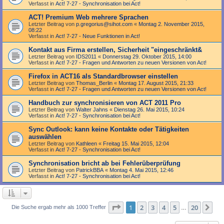
Verfasst in
Act! 7-27 - Synchronisation bei Act!
ACT! Premium Web mehrere Sprachen
Letzter Beitrag von
p.gregorius@sihot.com
«
Montag 2. November 2015,
08:22
Verfasst in
Act! 7-27 - Neue Funktionen in Act!
Kontakt aus Firma erstellen, Sicherheit "eingeschränkt&
Letzter Beitrag von
IDS2011
«
Donnerstag 29. Oktober 2015, 14:00
Verfasst in
Act! 7-27 - Fragen und Antworten zu neuen Versionen von Act!
Firefox in ACT16 als Standardbrowser einstellen
Letzter Beitrag von
Thomas_Berlin
«
Montag 17. August 2015, 21:33
Verfasst in
Act! 7-27 - Fragen und Antworten zu neuen Versionen von Act!
Handbuch zur synchronisieren von ACT 2011 Pro
Letzter Beitrag von
Walter Jahns
«
Dienstag 26. Mai 2015, 10:24
Verfasst in
Act! 7-27 - Synchronisation bei Act!
Sync Outlook: kann keine Kontakte oder Tätigkeiten
auswählen
Letzter Beitrag von
Kathleen
«
Freitag 15. Mai 2015, 12:04
Verfasst in
Act! 7-27 - Synchronisation bei Act!
Synchronisation bricht ab bei Fehlerüberprüfung
Letzter Beitrag von
PatrickBBA
«
Montag 4. Mai 2015, 12:46
Verfasst in
Act! 7-27 - Synchronisation bei Act!
Seite
1
von
20
1
2
3
4
5
20
Nä
Die Suche ergab mehr als 1000 Treffer
…