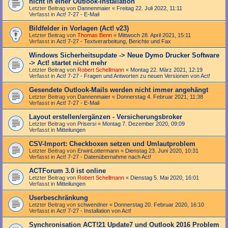
nicht in einer Outlook-Installation
Letzter Beitrag von
Dannenmaier
«
Freitag 22. Juli 2022, 11:11
Verfasst in
Act! 7-27 - E-Mail
Bildfelder in Vorlagen (Act! v23)
Letzter Beitrag von
Thomas Benn
«
Mittwoch 28. April 2021, 15:11
Verfasst in
Act! 7-27 - Text­­ver­arbei­tung, Berichte und Fax
Windows Sicherheitsupdate -> Neue Dymo Drucker Software
-> Act! startet nicht mehr
Letzter Beitrag von
Robert Schellmann
«
Montag 22. März 2021, 12:19
Verfasst in
Act! 7-27 - Fragen und Antworten zu neuen Versionen von Act!
Gesendete Outlook-Mails werden nicht immer angehängt
Letzter Beitrag von
Dannenmaier
«
Donnerstag 4. Februar 2021, 11:38
Verfasst in
Act! 7-27 - E-Mail
Layout erstellen/ergänzen - Versicherungsbroker
Letzter Beitrag von
Prisersi
«
Montag 7. Dezember 2020, 09:09
Verfasst in
Mitteilungen
CSV-Import: Checkboxen setzen und Umlautproblem
Letzter Beitrag von
ErwinLottermann
«
Dienstag 23. Juni 2020, 10:31
Verfasst in
Act! 7-27 - Datenübernahme nach Act!
ACTForum 3.0 ist online
Letzter Beitrag von
Robert Schellmann
«
Dienstag 5. Mai 2020, 16:01
Verfasst in
Mitteilungen
Userbeschränkung
Letzter Beitrag von
schwendner
«
Donnerstag 20. Februar 2020, 16:10
Verfasst in
Act! 7-27 - Installation von Act!
Synchronisation ACT!21 Update7 und Outlook 2016 Problem