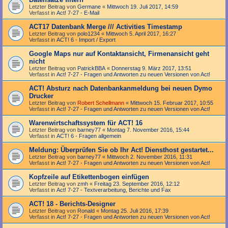
Letzter Beitrag von
Germane
«
Mittwoch 19. Juli 2017, 14:59
Verfasst in
Act! 7-27 - E-Mail
ACT17 Datenbank Merge /// Activities Timestamp
Letzter Beitrag von
polo1234
«
Mittwoch 5. April 2017, 16:27
Verfasst in
ACT! 6 - Import / Export
Google Maps nur auf Kontaktansicht, Firmenansicht geht
nicht
Letzter Beitrag von
PatrickBBA
«
Donnerstag 9. März 2017, 13:51
Verfasst in
Act! 7-27 - Fragen und Antworten zu neuen Versionen von Act!
ACT! Absturz nach Datenbankanmeldung bei neuen Dymo
Drucker
Letzter Beitrag von
Robert Schellmann
«
Mittwoch 15. Februar 2017, 10:55
Verfasst in
Act! 7-27 - Fragen und Antworten zu neuen Versionen von Act!
Warenwirtschaftssystem für ACT! 16
Letzter Beitrag von
barney77
«
Montag 7. November 2016, 15:44
Verfasst in
ACT! 6 - Fragen allgemein
Meldung: Überprüfen Sie ob Ihr Act! Diensthost gestartet...
Letzter Beitrag von
barney77
«
Mittwoch 2. November 2016, 11:31
Verfasst in
Act! 7-27 - Fragen und Antworten zu neuen Versionen von Act!
Kopfzeile auf Etikettenbogen einfügen
Letzter Beitrag von
zmh
«
Freitag 23. September 2016, 12:12
Verfasst in
Act! 7-27 - Text­­ver­arbei­tung, Berichte und Fax
ACT! 18 - Berichts-Designer
Letzter Beitrag von
Ronald
«
Montag 25. Juli 2016, 17:39
Verfasst in
Act! 7-27 - Fragen und Antworten zu neuen Versionen von Act!