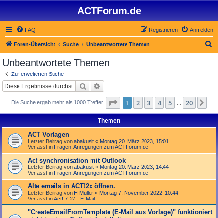
ACTForum.de
FAQ
Registrieren
Anmelden
S
Foren-Übersicht
Suche
Unbeantwortete Themen
u
Unbeantwortete Themen
c
Zur erweiterten Suche
h
Suche
Erweiterte Suche
e
Seite
1
von
20
1
2
3
4
5
20
Nä
Die Suche ergab mehr als 1000 Treffer
…
Themen
ACT Vorlagen
Letzter Beitrag von
abakusit
«
Montag 20. März 2023, 15:01
Verfasst in
Fragen, Anregungen zum ACTForum.de
Act synchronisation mit Outlook
Letzter Beitrag von
abakusit
«
Montag 20. März 2023, 14:44
Verfasst in
Fragen, Anregungen zum ACTForum.de
Alte emails in ACT!2x öffnen.
Letzter Beitrag von
H Müller
«
Montag 7. November 2022, 10:44
Verfasst in
Act! 7-27 - E-Mail
"Create­Email­From­Template (E-Mail aus Vorlage)" funktioniert