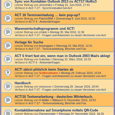
Sync von Kontakten Outlook 2013 zu ACT17 Hotfix3
Letzter Beitrag von
uhrenmike
«
Freitag 10. Juni 2016, 17:41
Verfasst in
Act! 7-27 - Synchronisation bei Act!
ACT 16 Termineinladung ... kein pop-up?
Letzter Beitrag von
PatrickBBA
«
Donnerstag 9. Juni 2016, 10:32
Verfasst in
ACT! 6 - Anwender­fragen
Warenwirtschaftsprogramm und ACT!
Letzter Beitrag von
d.klein
«
Montag 30. Mai 2016, 11:36
Verfasst in
Act! 7-27 - Fragen und Antworten zu neuen Versionen von Act!
Vorlage für Suche
Letzter Beitrag von
leasinggast
«
Dienstag 24. Mai 2016, 12:41
Verfasst in
Act! 7-27 - Text­­ver­arbei­tung, Berichte und Fax
ACT 6 friert fast ein, wenn man in Outlook 2003 Mails ablegt
Letzter Beitrag von
Gabriela
«
Dienstag 15. März 2016, 16:33
Verfasst in
ACT! 6 - Anwender­fragen
ACT! stürzt plötzlich beim Starten ab
Letzter Beitrag von
Schlesselmann
«
Montag 29. Februar 2016, 10:54
Verfasst in
Act! 7-27 - Fragen und Antworten zu neuen Versionen von Act!
Handbuch
Letzter Beitrag von
sensocon
«
Donnerstag 28. Januar 2016, 18:04
Verfasst in
Act! 7-27 - Fragen und Antworten zu neuen Versionen von Act!
ACT!16 Textverarbeitung - deutsches Wörterbuch.
Letzter Beitrag von
H Müller
«
Mittwoch 9. Dezember 2015, 10:53
Verfasst in
Act! 7-27 - Text­­ver­arbei­tung, Berichte und Fax
Kontaktübernahme auf Smartphone mittels QR-Code
Letzter Beitrag von
Dannenmaier
«
Dienstag 24. November 2015, 16:29