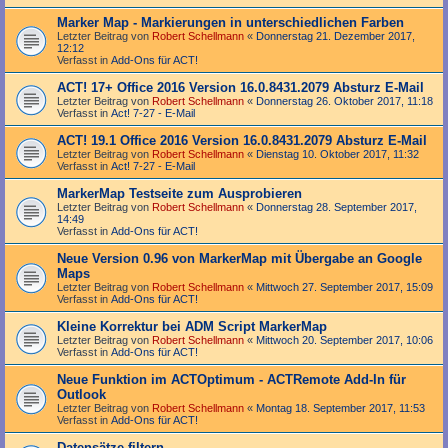
Marker Map - Markierungen in unterschiedlichen Farben
Letzter Beitrag von
Robert Schellmann
«
Donnerstag 21. Dezember 2017,
12:12
Verfasst in
Add-Ons für ACT!
ACT! 17+ Office 2016 Version 16.0.8431.2079 Absturz E-Mail
Letzter Beitrag von
Robert Schellmann
«
Donnerstag 26. Oktober 2017, 11:18
Verfasst in
Act! 7-27 - E-Mail
ACT! 19.1 Office 2016 Version 16.0.8431.2079 Absturz E-Mail
Letzter Beitrag von
Robert Schellmann
«
Dienstag 10. Oktober 2017, 11:32
Verfasst in
Act! 7-27 - E-Mail
MarkerMap Testseite zum Ausprobieren
Letzter Beitrag von
Robert Schellmann
«
Donnerstag 28. September 2017,
14:49
Verfasst in
Add-Ons für ACT!
Neue Version 0.96 von MarkerMap mit Übergabe an Google
Maps
Letzter Beitrag von
Robert Schellmann
«
Mittwoch 27. September 2017, 15:09
Verfasst in
Add-Ons für ACT!
Kleine Korrektur bei ADM Script MarkerMap
Letzter Beitrag von
Robert Schellmann
«
Mittwoch 20. September 2017, 10:06
Verfasst in
Add-Ons für ACT!
Neue Funktion im ACTOptimum - ACTRemote Add-In für
Outlook
Letzter Beitrag von
Robert Schellmann
«
Montag 18. September 2017, 11:53
Verfasst in
Add-Ons für ACT!
Datensätze filtern