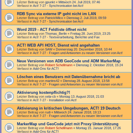
Letzter Beitrag von
gpunkt
«
Mittwoch 24. Juli 2019, 07:46
Verfasst in
Act! 7-27 - Synchronisation bei Act!
RDB Sync via externe IP geht nicht im LAN
Letzter Beitrag von
PatrickWilco
«
Dienstag 2. Juli 2019, 09:59
Verfasst in
Act! 7-27 - Synchronisation bei Act!
Word 2019 - ACT Feldliste öffnet nicht
Letzter Beitrag von
Thomas_Berlin
«
Freitag 28. Juni 2019, 23:25
Verfasst in
Act! 7-27 - Text­­ver­arbei­tung, Berichte und Fax
ACT! WEB API HOST, Dienst wird angehalten
Letzter Beitrag von
SAW
«
Donnerstag 20. Dezember 2018, 10:44
Verfasst in
Act! 7-27 - Fragen und Antworten zu neuen Versionen von Act!
Neue Versionen von ADB GeoCode und ADM MarkerMap
Letzter Beitrag von
Robert Schellmann
«
Dienstag 2. Oktober 2018, 15:24
Verfasst in
Add-Ons für ACT!
Löschen eines Benutzers mit Datenübernahme bricht ab
Letzter Beitrag von
martins42
«
Dienstag 28. August 2018, 13:58
Verfasst in
Act! 7-27 - Fragen und Antworten zu neuen Versionen von Act!
Aktivierung kostenpflichtig?!
Letzter Beitrag von
xela-cb
«
Montag 13. August 2018, 21:03
Verfasst in
Act! 7-27 - Installation von Act!
Aktivierung in kritischen Umgebungen, ACT! 19 Deutsch
Letzter Beitrag von
rudi
«
Mittwoch 24. Januar 2018, 19:13
Verfasst in
Act! 7-27 - Fragen und Antworten zu neuen Versionen von Act!
MarkerMap und GeoCode jetzt mit Proxy Unterstützung
Letzter Beitrag von
Robert Schellmann
«
Montag 15. Januar 2018, 17:26
Verfasst in
Add-Ons für ACT!