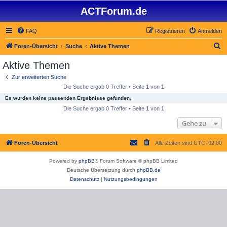
ACTForum.de
FAQ
Registrieren
Anmelden
S
Foren-Übersicht
Suche
Aktive Themen
u
Aktive Themen
c
Zur erweiterten Suche
h
Die Suche ergab 0 Treffer • Seite
1
von
1
e
Es wurden keine passenden Ergebnisse gefunden.
Die Suche ergab 0 Treffer • Seite
1
von
1
Gehe zu
Foren-Übersicht
Alle Zeiten sind
UTC+02:00
Powered by
phpBB
® Forum Software © phpBB Limited
Deutsche Übersetzung durch
phpBB.de
Datenschutz
|
Nutzungsbedingungen