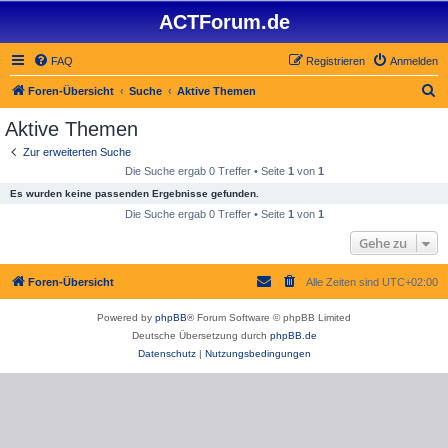
ACTForum.de
FAQ
Registrieren
Anmelden
S
Foren-Übersicht
Suche
Aktive Themen
u
Aktive Themen
c
Zur erweiterten Suche
h
Die Suche ergab 0 Treffer • Seite
1
von
1
e
Es wurden keine passenden Ergebnisse gefunden.
Die Suche ergab 0 Treffer • Seite
1
von
1
Gehe zu
Foren-Übersicht
Alle Zeiten sind
UTC+02:00
Powered by
phpBB
® Forum Software © phpBB Limited
Deutsche Übersetzung durch
phpBB.de
Datenschutz
|
Nutzungsbedingungen