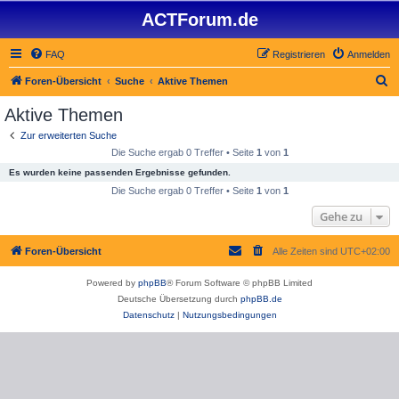
ACTForum.de
FAQ
Registrieren
Anmelden
S
Foren-Übersicht
Suche
Aktive Themen
u
Aktive Themen
c
Zur erweiterten Suche
h
Die Suche ergab 0 Treffer • Seite
1
von
1
e
Es wurden keine passenden Ergebnisse gefunden.
Die Suche ergab 0 Treffer • Seite
1
von
1
Gehe zu
Foren-Übersicht
Alle Zeiten sind
UTC+02:00
Powered by
phpBB
® Forum Software © phpBB Limited
Deutsche Übersetzung durch
phpBB.de
Datenschutz
|
Nutzungsbedingungen