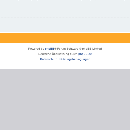
Powered by
phpBB
® Forum Software © phpBB Limited
Deutsche Übersetzung durch
phpBB.de
Datenschutz
|
Nutzungsbedingungen