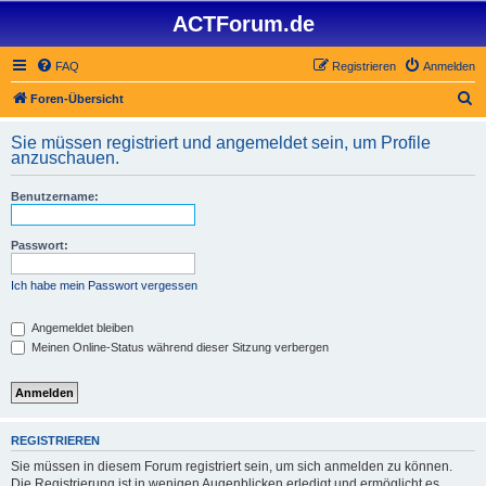
ACTForum.de
FAQ
Registrieren
Anmelden
S
Foren-Übersicht
u
Sie müssen registriert und angemeldet sein, um Profile
c
anzuschauen.
h
Benutzername:
e
Passwort:
Ich habe mein Passwort vergessen
Angemeldet bleiben
Meinen Online-Status während dieser Sitzung verbergen
REGISTRIEREN
Sie müssen in diesem Forum registriert sein, um sich anmelden zu können.
Die Registrierung ist in wenigen Augenblicken erledigt und ermöglicht es