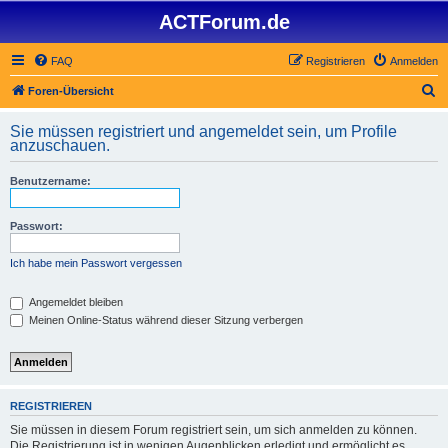
ACTForum.de
FAQ
Registrieren
Anmelden
S
Foren-Übersicht
u
Sie müssen registriert und angemeldet sein, um Profile
c
anzuschauen.
h
Benutzername:
e
Passwort:
Ich habe mein Passwort vergessen
Angemeldet bleiben
Meinen Online-Status während dieser Sitzung verbergen
REGISTRIEREN
Sie müssen in diesem Forum registriert sein, um sich anmelden zu können.
Die Registrierung ist in wenigen Augenblicken erledigt und ermöglicht es