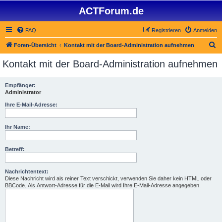
ACTForum.de
FAQ
Registrieren
Anmelden
S
Foren-Übersicht
Kontakt mit der Board-Administration aufnehmen
u
Kontakt mit der Board-Administration aufnehmen
c
h
Empfänger:
Administrator
e
Ihre E-Mail-Adresse:
Ihr Name:
Betreff:
Nachrichtentext:
Diese Nachricht wird als reiner Text verschickt, verwenden Sie daher kein HTML oder
BBCode. Als Antwort-Adresse für die E-Mail wird Ihre E-Mail-Adresse angegeben.