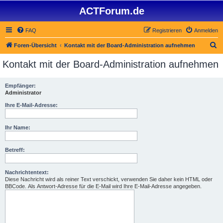
ACTForum.de
FAQ
Registrieren
Anmelden
S
Foren-Übersicht
Kontakt mit der Board-Administration aufnehmen
u
Kontakt mit der Board-Administration aufnehmen
c
h
Empfänger:
Administrator
e
Ihre E-Mail-Adresse:
Ihr Name:
Betreff:
Nachrichtentext:
Diese Nachricht wird als reiner Text verschickt, verwenden Sie daher kein HTML oder
BBCode. Als Antwort-Adresse für die E-Mail wird Ihre E-Mail-Adresse angegeben.