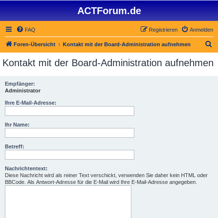
ACTForum.de
FAQ
Registrieren
Anmelden
S
Foren-Übersicht
Kontakt mit der Board-Administration aufnehmen
u
Kontakt mit der Board-Administration aufnehmen
c
h
Empfänger:
Administrator
e
Ihre E-Mail-Adresse:
Ihr Name:
Betreff:
Nachrichtentext:
Diese Nachricht wird als reiner Text verschickt, verwenden Sie daher kein HTML oder
BBCode. Als Antwort-Adresse für die E-Mail wird Ihre E-Mail-Adresse angegeben.