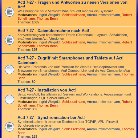
Act! 7-27 - Fragen und Antworten zu neuen Versionen von
Act!
Was bringt die neue Version? Was braucht man für ein System?
Moderatoren:
Ingrid Weigoldt
,
Schlesselmann
,
Amrou
,
mtimmermann
,
Robert
Schellmann
,
Thomas Benn
Themen:
1065
Act! 7-27 - Datenübernahme nach Act!
Konvertierung von bestehenden Daten (Datenbank, Layouts, Schablonen,
etc.) von älteren Act! Versionen
Moderatoren:
Ingrid Weigoldt
,
Schlesselmann
,
Amrou
,
mtimmermann
,
Robert
Schellmann
,
Thomas Benn
Themen:
195
Act! 7-27 - Zugriff mit Smart­phones und Tablets auf Act!
Datenbank
Die Web-Frontends von Act! Premium for Web für Desktop­browser und
Browsern von Smart­phones, Act! Connect Link und die Act! Companion App
Moderatoren:
Ingrid Weigoldt
,
Schlesselmann
,
Amrou
,
mtimmermann
,
Thomas
Benn
Themen:
80
Act! 7-27 - Installation von Act!
Setup von Act!, Installation auf Servern und Workstations, Anpassungen und
Einstellungen, SQL-Server und Act!
Moderatoren:
Ingrid Weigoldt
,
Schlesselmann
,
Amrou
,
mtimmermann
,
Robert
Schellmann
,
Thomas Benn
Themen:
302
Act! 7-27 - Synchronisation bei Act!
Synchro­nisation mit externen Rechnern über TCP/IP, VPN, Firewall,
Synchroni­sations­dienst
Moderatoren:
Ingrid Weigoldt
,
Schlesselmann
,
Amrou
,
mtimmermann
,
Thomas
Benn
Themen:
153