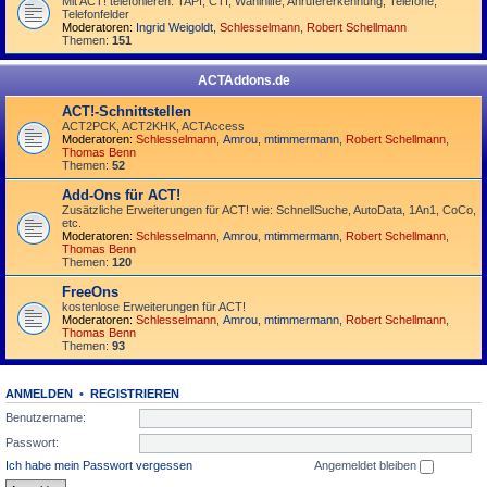
Mit ACT! telefonieren: TAPI, CTI, Wahlhilfe, Anrufererkennung, Telefone,
Telefonfelder
Moderatoren:
Ingrid Weigoldt
,
Schlesselmann
,
Robert Schellmann
Themen:
151
ACTAddons.de
ACT!-Schnittstellen
ACT2PCK, ACT2KHK, ACTAccess
Moderatoren:
Schlesselmann
,
Amrou
,
mtimmermann
,
Robert Schellmann
,
Thomas Benn
Themen:
52
Add-Ons für ACT!
Zusätzliche Erweiterungen für ACT! wie: SchnellSuche, AutoData, 1An1, CoCo,
etc.
Moderatoren:
Schlesselmann
,
Amrou
,
mtimmermann
,
Robert Schellmann
,
Thomas Benn
Themen:
120
FreeOns
kostenlose Erweiterungen für ACT!
Moderatoren:
Schlesselmann
,
Amrou
,
mtimmermann
,
Robert Schellmann
,
Thomas Benn
Themen:
93
ANMELDEN
•
REGISTRIEREN
Benutzername:
Passwort:
Ich habe mein Passwort vergessen
Angemeldet bleiben