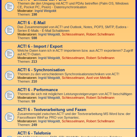
Themen die den Umgang mit ACT! und PDAs betreffen (Palm OS, Windows
CE, Pocket PC, Psion) - Datensynchronisation
Moderator:
Ingrid Weigoldt
Themen:
198
ACT! 6 - E-Mail
Das Zusammen­spiel von ACT! und Outlook, Notes, POP3, SMTP, Eudora -
Serien E-Mails - E-Mail Schablonen
Moderatoren:
Ingrid Weigoldt
,
Schlesselmann
,
Robert Schellmann
Themen:
598
ACT! 6 - Import / Export
Welche Daten kann ich in ACT! importieren bzw. aus ACT! exportieren? Zugriff
auf ACT!-Daten.
Moderatoren:
Ingrid Weigoldt
,
Schlesselmann
,
Robert Schellmann
Themen:
213
ACT! 6 - Synchro­nisation
Themen zu den verschiedenen Synchro­nisations­­techniken von ACT!
Moderatoren:
Ingrid Weigoldt
,
Schlesselmann
,
Axel von Melville
Themen:
210
ACT! 6 - Performance
Themen die sich mit möglichen Leistungssteigerungen von ACT! beschäftigen
Moderatoren:
Ingrid Weigoldt
,
Schlesselmann
,
Robert Schellmann
Themen:
59
ACT! 6 - Textverarbeitung und Faxen
Zusammenspiel zwischen ACT! und der Textverarbeitung MS Word bzw. der
Faxsoftware WinFax PRO von Symantec.
Moderatoren:
Ingrid Weigoldt
,
Schlesselmann
,
Robert Schellmann
Themen:
249
ACT! 6 - Telefonie