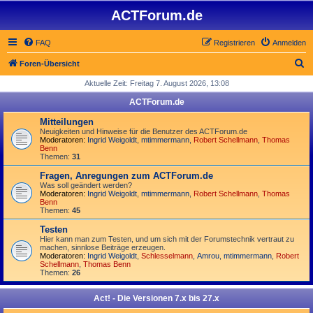
ACTForum.de
FAQ
Registrieren
Anmelden
S
Foren-Übersicht
u
Aktuelle Zeit: Freitag 7. August 2026, 13:08
c
ACTForum.de
h
Mitteilungen
e
Neuigkeiten und Hinweise für die Benutzer des ACTForum.de
Moderatoren:
Ingrid Weigoldt
,
mtimmermann
,
Robert Schellmann
,
Thomas
Benn
Themen:
31
Fragen, Anregungen zum ACTForum.de
Was soll geändert werden?
Moderatoren:
Ingrid Weigoldt
,
mtimmermann
,
Robert Schellmann
,
Thomas
Benn
Themen:
45
Testen
Hier kann man zum Testen, und um sich mit der Forumstechnik vertraut zu
machen, sinnlose Beiträge erzeugen.
Moderatoren:
Ingrid Weigoldt
,
Schlesselmann
,
Amrou
,
mtimmermann
,
Robert
Schellmann
,
Thomas Benn
Themen:
26
Act! - Die Versionen 7.x bis 27.x