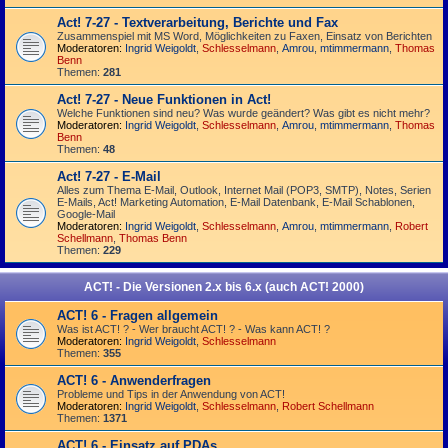
Act! 7-27 - Text­­ver­arbei­tung, Berichte und Fax
Zusammenspiel mit MS Word, Möglichkeiten zu Faxen, Einsatz von Berichten
Moderatoren:
Ingrid Weigoldt
,
Schlesselmann
,
Amrou
,
mtimmermann
,
Thomas
Benn
Themen:
281
Act! 7-27 - Neue Funktionen in Act!
Welche Funktionen sind neu? Was wurde geändert? Was gibt es nicht mehr?
Moderatoren:
Ingrid Weigoldt
,
Schlesselmann
,
Amrou
,
mtimmermann
,
Thomas
Benn
Themen:
48
Act! 7-27 - E-Mail
Alles zum Thema E-Mail, Outlook, Internet Mail (POP3, SMTP), Notes, Serien
E-Mails, Act! Marketing Automation, E-Mail Datenbank, E-Mail Schablonen,
Google-Mail
Moderatoren:
Ingrid Weigoldt
,
Schlesselmann
,
Amrou
,
mtimmermann
,
Robert
Schellmann
,
Thomas Benn
Themen:
229
ACT! - Die Versionen 2.x bis 6.x (auch ACT! 2000)
ACT! 6 - Fragen allgemein
Was ist ACT! ? - Wer braucht ACT! ? - Was kann ACT! ?
Moderatoren:
Ingrid Weigoldt
,
Schlesselmann
Themen:
355
ACT! 6 - Anwender­fragen
Probleme und Tips in der Anwendung von ACT!
Moderatoren:
Ingrid Weigoldt
,
Schlesselmann
,
Robert Schellmann
Themen:
1371
ACT! 6 - Einsatz auf PDAs