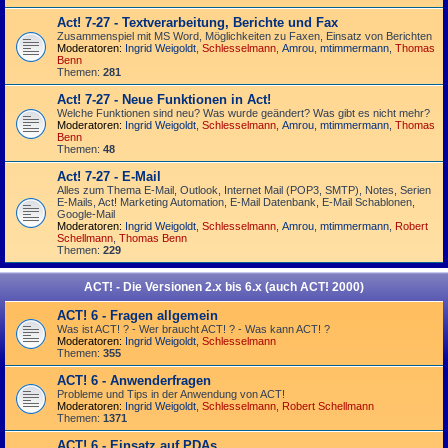
Act! 7-27 - Text­­ver­arbei­tung, Berichte und Fax
Zusammenspiel mit MS Word, Möglichkeiten zu Faxen, Einsatz von Berichten
Moderatoren:
Ingrid Weigoldt
,
Schlesselmann
,
Amrou
,
mtimmermann
,
Thomas
Benn
Themen:
281
Act! 7-27 - Neue Funktionen in Act!
Welche Funktionen sind neu? Was wurde geändert? Was gibt es nicht mehr?
Moderatoren:
Ingrid Weigoldt
,
Schlesselmann
,
Amrou
,
mtimmermann
,
Thomas
Benn
Themen:
48
Act! 7-27 - E-Mail
Alles zum Thema E-Mail, Outlook, Internet Mail (POP3, SMTP), Notes, Serien
E-Mails, Act! Marketing Automation, E-Mail Datenbank, E-Mail Schablonen,
Google-Mail
Moderatoren:
Ingrid Weigoldt
,
Schlesselmann
,
Amrou
,
mtimmermann
,
Robert
Schellmann
,
Thomas Benn
Themen:
229
ACT! - Die Versionen 2.x bis 6.x (auch ACT! 2000)
ACT! 6 - Fragen allgemein
Was ist ACT! ? - Wer braucht ACT! ? - Was kann ACT! ?
Moderatoren:
Ingrid Weigoldt
,
Schlesselmann
Themen:
355
ACT! 6 - Anwender­fragen
Probleme und Tips in der Anwendung von ACT!
Moderatoren:
Ingrid Weigoldt
,
Schlesselmann
,
Robert Schellmann
Themen:
1371
ACT! 6 - Einsatz auf PDAs