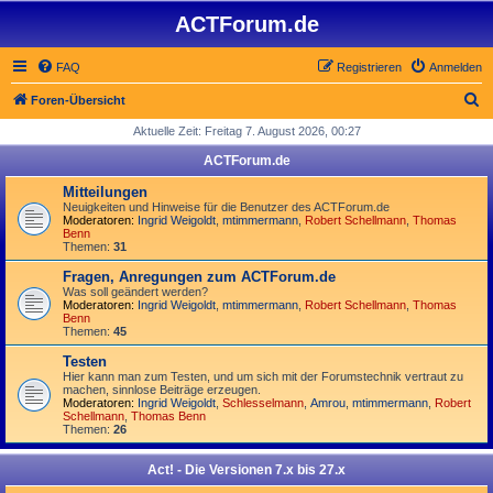
ACTForum.de
FAQ
Registrieren
Anmelden
S
Foren-Übersicht
u
Aktuelle Zeit: Freitag 7. August 2026, 00:27
c
ACTForum.de
h
Mitteilungen
e
Neuigkeiten und Hinweise für die Benutzer des ACTForum.de
Moderatoren:
Ingrid Weigoldt
,
mtimmermann
,
Robert Schellmann
,
Thomas
Benn
Themen:
31
Fragen, Anregungen zum ACTForum.de
Was soll geändert werden?
Moderatoren:
Ingrid Weigoldt
,
mtimmermann
,
Robert Schellmann
,
Thomas
Benn
Themen:
45
Testen
Hier kann man zum Testen, und um sich mit der Forumstechnik vertraut zu
machen, sinnlose Beiträge erzeugen.
Moderatoren:
Ingrid Weigoldt
,
Schlesselmann
,
Amrou
,
mtimmermann
,
Robert
Schellmann
,
Thomas Benn
Themen:
26
Act! - Die Versionen 7.x bis 27.x