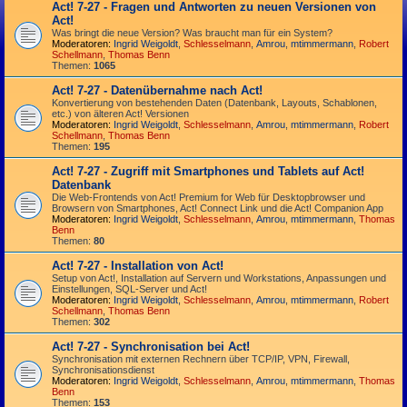
Act! 7-27 - Fragen und Antworten zu neuen Versionen von
Act!
Was bringt die neue Version? Was braucht man für ein System?
Moderatoren:
Ingrid Weigoldt
,
Schlesselmann
,
Amrou
,
mtimmermann
,
Robert
Schellmann
,
Thomas Benn
Themen:
1065
Act! 7-27 - Datenübernahme nach Act!
Konvertierung von bestehenden Daten (Datenbank, Layouts, Schablonen,
etc.) von älteren Act! Versionen
Moderatoren:
Ingrid Weigoldt
,
Schlesselmann
,
Amrou
,
mtimmermann
,
Robert
Schellmann
,
Thomas Benn
Themen:
195
Act! 7-27 - Zugriff mit Smart­phones und Tablets auf Act!
Datenbank
Die Web-Frontends von Act! Premium for Web für Desktop­browser und
Browsern von Smart­phones, Act! Connect Link und die Act! Companion App
Moderatoren:
Ingrid Weigoldt
,
Schlesselmann
,
Amrou
,
mtimmermann
,
Thomas
Benn
Themen:
80
Act! 7-27 - Installation von Act!
Setup von Act!, Installation auf Servern und Workstations, Anpassungen und
Einstellungen, SQL-Server und Act!
Moderatoren:
Ingrid Weigoldt
,
Schlesselmann
,
Amrou
,
mtimmermann
,
Robert
Schellmann
,
Thomas Benn
Themen:
302
Act! 7-27 - Synchronisation bei Act!
Synchro­nisation mit externen Rechnern über TCP/IP, VPN, Firewall,
Synchroni­sations­dienst
Moderatoren:
Ingrid Weigoldt
,
Schlesselmann
,
Amrou
,
mtimmermann
,
Thomas
Benn
Themen:
153