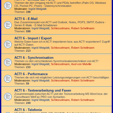
Themen die den Umgang mit ACT! und PDAs betreffen (Palm OS, Windows
CE, Pocket PC, Psion) - Datensynchronisation
Moderator:
Ingrid Weigoldt
Themen:
198
ACT! 6 - E-Mail
Das Zusammen­spiel von ACT! und Outlook, Notes, POP3, SMTP, Eudora -
Serien E-Mails - E-Mail Schablonen
Moderatoren:
Ingrid Weigoldt
,
Schlesselmann
,
Robert Schellmann
Themen:
598
ACT! 6 - Import / Export
Welche Daten kann ich in ACT! importieren bzw. aus ACT! exportieren? Zugriff
auf ACT!-Daten.
Moderatoren:
Ingrid Weigoldt
,
Schlesselmann
,
Robert Schellmann
Themen:
213
ACT! 6 - Synchro­nisation
Themen zu den verschiedenen Synchro­nisations­­techniken von ACT!
Moderatoren:
Ingrid Weigoldt
,
Schlesselmann
,
Axel von Melville
Themen:
210
ACT! 6 - Performance
Themen die sich mit möglichen Leistungssteigerungen von ACT! beschäftigen
Moderatoren:
Ingrid Weigoldt
,
Schlesselmann
,
Robert Schellmann
Themen:
59
ACT! 6 - Textverarbeitung und Faxen
Zusammenspiel zwischen ACT! und der Textverarbeitung MS Word bzw. der
Faxsoftware WinFax PRO von Symantec.
Moderatoren:
Ingrid Weigoldt
,
Schlesselmann
,
Robert Schellmann
Themen:
249
ACT! 6 - Telefonie