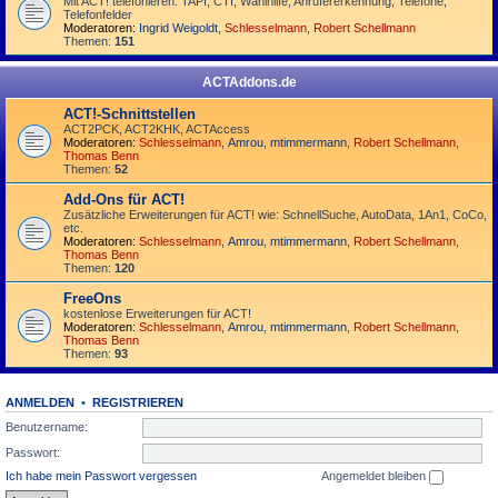
Mit ACT! telefonieren: TAPI, CTI, Wahlhilfe, Anrufererkennung, Telefone,
Telefonfelder
Moderatoren:
Ingrid Weigoldt
,
Schlesselmann
,
Robert Schellmann
Themen:
151
ACTAddons.de
ACT!-Schnittstellen
ACT2PCK, ACT2KHK, ACTAccess
Moderatoren:
Schlesselmann
,
Amrou
,
mtimmermann
,
Robert Schellmann
,
Thomas Benn
Themen:
52
Add-Ons für ACT!
Zusätzliche Erweiterungen für ACT! wie: SchnellSuche, AutoData, 1An1, CoCo,
etc.
Moderatoren:
Schlesselmann
,
Amrou
,
mtimmermann
,
Robert Schellmann
,
Thomas Benn
Themen:
120
FreeOns
kostenlose Erweiterungen für ACT!
Moderatoren:
Schlesselmann
,
Amrou
,
mtimmermann
,
Robert Schellmann
,
Thomas Benn
Themen:
93
ANMELDEN
•
REGISTRIEREN
Benutzername:
Passwort:
Ich habe mein Passwort vergessen
Angemeldet bleiben