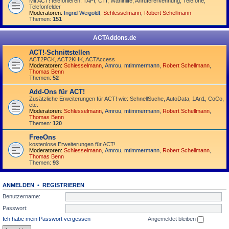
Mit ACT! telefonieren: TAPI, CTI, Wahlhilfe, Anrufererkennung, Telefone,
Telefonfelder
Moderatoren:
Ingrid Weigoldt
,
Schlesselmann
,
Robert Schellmann
Themen:
151
ACTAddons.de
ACT!-Schnittstellen
ACT2PCK, ACT2KHK, ACTAccess
Moderatoren:
Schlesselmann
,
Amrou
,
mtimmermann
,
Robert Schellmann
,
Thomas Benn
Themen:
52
Add-Ons für ACT!
Zusätzliche Erweiterungen für ACT! wie: SchnellSuche, AutoData, 1An1, CoCo,
etc.
Moderatoren:
Schlesselmann
,
Amrou
,
mtimmermann
,
Robert Schellmann
,
Thomas Benn
Themen:
120
FreeOns
kostenlose Erweiterungen für ACT!
Moderatoren:
Schlesselmann
,
Amrou
,
mtimmermann
,
Robert Schellmann
,
Thomas Benn
Themen:
93
ANMELDEN
•
REGISTRIEREN
Benutzername:
Passwort:
Ich habe mein Passwort vergessen
Angemeldet bleiben