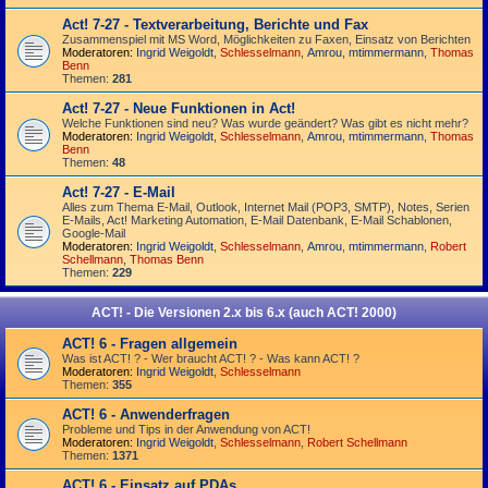
Act! 7-27 - Text­­ver­arbei­tung, Berichte und Fax
Zusammenspiel mit MS Word, Möglichkeiten zu Faxen, Einsatz von Berichten
Moderatoren:
Ingrid Weigoldt
,
Schlesselmann
,
Amrou
,
mtimmermann
,
Thomas
Benn
Themen:
281
Act! 7-27 - Neue Funktionen in Act!
Welche Funktionen sind neu? Was wurde geändert? Was gibt es nicht mehr?
Moderatoren:
Ingrid Weigoldt
,
Schlesselmann
,
Amrou
,
mtimmermann
,
Thomas
Benn
Themen:
48
Act! 7-27 - E-Mail
Alles zum Thema E-Mail, Outlook, Internet Mail (POP3, SMTP), Notes, Serien
E-Mails, Act! Marketing Automation, E-Mail Datenbank, E-Mail Schablonen,
Google-Mail
Moderatoren:
Ingrid Weigoldt
,
Schlesselmann
,
Amrou
,
mtimmermann
,
Robert
Schellmann
,
Thomas Benn
Themen:
229
ACT! - Die Versionen 2.x bis 6.x (auch ACT! 2000)
ACT! 6 - Fragen allgemein
Was ist ACT! ? - Wer braucht ACT! ? - Was kann ACT! ?
Moderatoren:
Ingrid Weigoldt
,
Schlesselmann
Themen:
355
ACT! 6 - Anwender­fragen
Probleme und Tips in der Anwendung von ACT!
Moderatoren:
Ingrid Weigoldt
,
Schlesselmann
,
Robert Schellmann
Themen:
1371
ACT! 6 - Einsatz auf PDAs