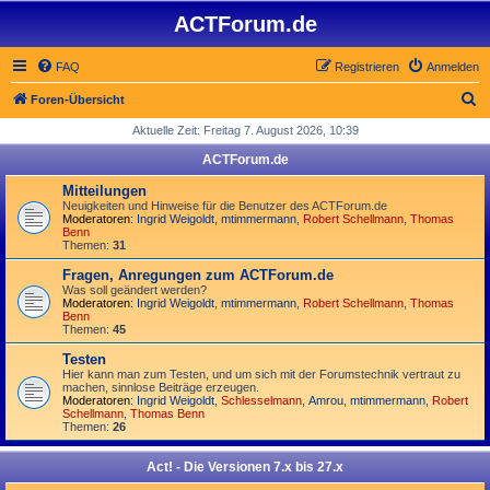
ACTForum.de
FAQ
Registrieren
Anmelden
S
Foren-Übersicht
u
Aktuelle Zeit: Freitag 7. August 2026, 10:39
c
ACTForum.de
h
Mitteilungen
e
Neuigkeiten und Hinweise für die Benutzer des ACTForum.de
Moderatoren:
Ingrid Weigoldt
,
mtimmermann
,
Robert Schellmann
,
Thomas
Benn
Themen:
31
Fragen, Anregungen zum ACTForum.de
Was soll geändert werden?
Moderatoren:
Ingrid Weigoldt
,
mtimmermann
,
Robert Schellmann
,
Thomas
Benn
Themen:
45
Testen
Hier kann man zum Testen, und um sich mit der Forumstechnik vertraut zu
machen, sinnlose Beiträge erzeugen.
Moderatoren:
Ingrid Weigoldt
,
Schlesselmann
,
Amrou
,
mtimmermann
,
Robert
Schellmann
,
Thomas Benn
Themen:
26
Act! - Die Versionen 7.x bis 27.x