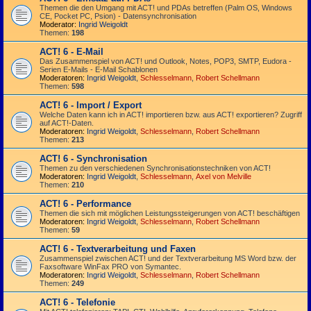
Themen die den Umgang mit ACT! und PDAs betreffen (Palm OS, Windows
CE, Pocket PC, Psion) - Datensynchronisation
Moderator:
Ingrid Weigoldt
Themen:
198
ACT! 6 - E-Mail
Das Zusammen­spiel von ACT! und Outlook, Notes, POP3, SMTP, Eudora -
Serien E-Mails - E-Mail Schablonen
Moderatoren:
Ingrid Weigoldt
,
Schlesselmann
,
Robert Schellmann
Themen:
598
ACT! 6 - Import / Export
Welche Daten kann ich in ACT! importieren bzw. aus ACT! exportieren? Zugriff
auf ACT!-Daten.
Moderatoren:
Ingrid Weigoldt
,
Schlesselmann
,
Robert Schellmann
Themen:
213
ACT! 6 - Synchro­nisation
Themen zu den verschiedenen Synchro­nisations­­techniken von ACT!
Moderatoren:
Ingrid Weigoldt
,
Schlesselmann
,
Axel von Melville
Themen:
210
ACT! 6 - Performance
Themen die sich mit möglichen Leistungssteigerungen von ACT! beschäftigen
Moderatoren:
Ingrid Weigoldt
,
Schlesselmann
,
Robert Schellmann
Themen:
59
ACT! 6 - Textverarbeitung und Faxen
Zusammenspiel zwischen ACT! und der Textverarbeitung MS Word bzw. der
Faxsoftware WinFax PRO von Symantec.
Moderatoren:
Ingrid Weigoldt
,
Schlesselmann
,
Robert Schellmann
Themen:
249
ACT! 6 - Telefonie