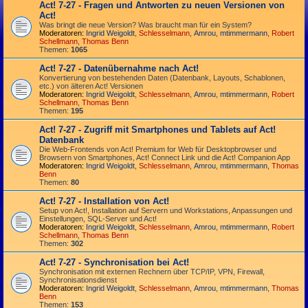
Act! 7-27 - Fragen und Antworten zu neuen Versionen von
Act!
Was bringt die neue Version? Was braucht man für ein System?
Moderatoren:
Ingrid Weigoldt
,
Schlesselmann
,
Amrou
,
mtimmermann
,
Robert
Schellmann
,
Thomas Benn
Themen:
1065
Act! 7-27 - Datenübernahme nach Act!
Konvertierung von bestehenden Daten (Datenbank, Layouts, Schablonen,
etc.) von älteren Act! Versionen
Moderatoren:
Ingrid Weigoldt
,
Schlesselmann
,
Amrou
,
mtimmermann
,
Robert
Schellmann
,
Thomas Benn
Themen:
195
Act! 7-27 - Zugriff mit Smart­phones und Tablets auf Act!
Datenbank
Die Web-Frontends von Act! Premium for Web für Desktop­browser und
Browsern von Smart­phones, Act! Connect Link und die Act! Companion App
Moderatoren:
Ingrid Weigoldt
,
Schlesselmann
,
Amrou
,
mtimmermann
,
Thomas
Benn
Themen:
80
Act! 7-27 - Installation von Act!
Setup von Act!, Installation auf Servern und Workstations, Anpassungen und
Einstellungen, SQL-Server und Act!
Moderatoren:
Ingrid Weigoldt
,
Schlesselmann
,
Amrou
,
mtimmermann
,
Robert
Schellmann
,
Thomas Benn
Themen:
302
Act! 7-27 - Synchronisation bei Act!
Synchro­nisation mit externen Rechnern über TCP/IP, VPN, Firewall,
Synchroni­sations­dienst
Moderatoren:
Ingrid Weigoldt
,
Schlesselmann
,
Amrou
,
mtimmermann
,
Thomas
Benn
Themen:
153