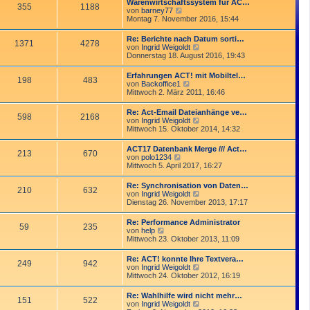
Warenwirtschaftssystem für AC…
t
355
1188
r
N
von
barney77
r
B
e
Montag 7. November 2016, 15:44
a
e
u
g
i
e
Re: Berichte nach Datum sorti…
t
1371
4278
s
N
von
Ingrid Weigoldt
r
t
e
Donnerstag 18. August 2016, 19:43
a
e
u
g
r
e
Erfahrungen ACT! mit Mobiltel…
B
198
483
s
N
von
Backoffice1
e
t
e
Mittwoch 2. März 2011, 16:46
i
e
u
t
r
e
r
Re: Act-Email Dateianhänge ve…
B
598
2168
s
a
N
von
Ingrid Weigoldt
e
t
g
e
Mittwoch 15. Oktober 2014, 14:32
i
e
u
t
r
e
r
ACT17 Datenbank Merge /// Act…
B
213
670
s
a
N
von
polo1234
e
t
g
e
Mittwoch 5. April 2017, 16:27
i
e
u
t
r
e
r
Re: Synchronisation von Daten…
B
210
632
s
a
N
von
Ingrid Weigoldt
e
t
g
e
Dienstag 26. November 2013, 17:17
i
e
u
t
r
e
r
Re: Performance Administrator
B
59
235
s
a
N
von
help
e
t
g
e
Mittwoch 23. Oktober 2013, 11:09
i
e
u
t
r
e
r
Re: ACT! konnte Ihre Textvera…
B
249
942
s
a
N
von
Ingrid Weigoldt
e
t
g
e
Mittwoch 24. Oktober 2012, 16:19
i
e
u
t
r
e
r
Re: Wahlhilfe wird nicht mehr…
B
151
522
s
a
N
von
Ingrid Weigoldt
e
t
g