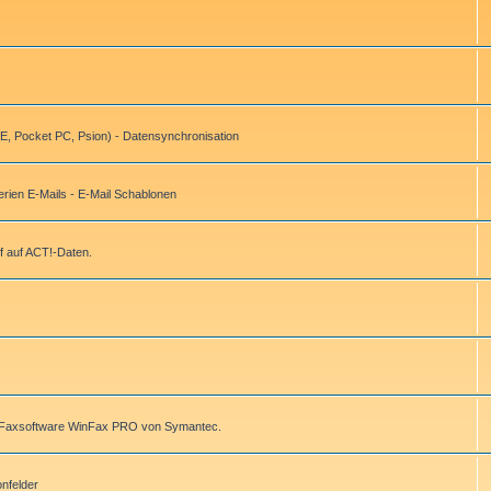
, Pocket PC, Psion) - Datensynchronisation
ien E-Mails - E-Mail Schablonen
f auf ACT!-Daten.
r Faxsoftware WinFax PRO von Symantec.
onfelder