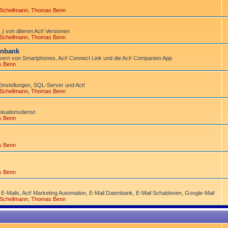
 Schellmann
,
Thomas Benn
) von älteren Act! Versionen
 Schellmann
,
Thomas Benn
tenbank
ern von Smart­phones, Act! Connect Link und die Act! Companion App
s Benn
Einstellungen, SQL-Server und Act!
 Schellmann
,
Thomas Benn
­sations­dienst
s Benn
s Benn
s Benn
 E-Mails, Act! Marketing Automation, E-Mail Datenbank, E-Mail Schablonen, Google-Mail
 Schellmann
,
Thomas Benn