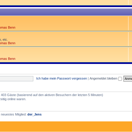
omas Benn
, etc.
omas Benn
omas Benn
Ich habe mein Passwort vergessen
|
Angemeldet bleiben
nd 403 Gäste (basierend auf den aktiven Besuchern der letzten 5 Minuten)
itig online waren.
 neuestes Mitglied:
der_Jens