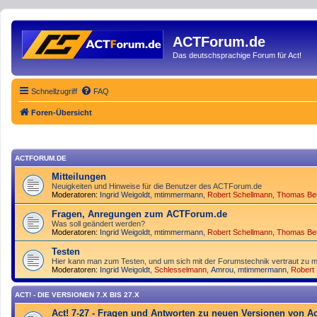
ACTForum.de
Das deutschsprachige Forum für Act!
Schnellzugriff
FAQ
Foren-Übersicht
ACTFORUM.DE
Mitteilungen
Neuigkeiten und Hinweise für die Benutzer des ACTForum.de
Moderatoren:
Ingrid Weigoldt
,
mtimmermann
,
Robert Schellmann
,
Thomas Be
Fragen, Anregungen zum ACTForum.de
Was soll geändert werden?
Moderatoren:
Ingrid Weigoldt
,
mtimmermann
,
Robert Schellmann
,
Thomas Be
Testen
Hier kann man zum Testen, und um sich mit der Forumstechnik vertraut zu m
Moderatoren:
Ingrid Weigoldt
,
Schlesselmann
,
Amrou
,
mtimmermann
,
Robert
ACT! - DIE VERSIONEN 7.X BIS 27.X
Act! 7-27 - Fragen und Antworten zu neuen Versionen von Ac