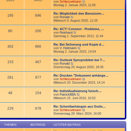
1065
3453
r
N
von
Schlesselmann
r
B
e
Montag 2. Januar 2023, 11:05
a
e
u
g
i
e
Re: Möglichkeit den Benutzern…
t
195
696
s
N
von
Ronald
r
t
e
Mittwoch 5. August 2020, 12:25
a
e
u
g
r
e
Re: ACT! Connect - Probleme, …
B
80
200
s
N
von
Reinhard
e
t
e
Samstag 1. September 2012, 11:44
i
e
u
t
r
e
r
Re: Bei Sicherung und Kopie d…
B
302
866
s
a
N
von
V. Heitmann
e
t
g
e
Montag 2. Januar 2023, 14:54
i
e
u
t
r
e
r
Re: Outlook Syncproblem bei T…
B
153
467
s
a
N
von
Ronald
e
t
g
e
Donnerstag 20. August 2020, 18:35
i
e
u
t
r
e
r
Re: Drucken "Dokument anhänge…
B
281
977
s
a
N
von
Schlesselmann
e
t
g
e
Mittwoch 20. Dezember 2023, 14:14
i
e
u
t
r
e
r
Re: Individualisierung futsch…
B
48
154
s
a
N
von
PatrickBBA
e
t
g
e
Mittwoch 15. Juni 2016, 10:52
i
e
u
t
r
e
r
Re: Schenllanhängen aus Outlo…
B
229
678
s
a
N
von
Schlesselmann
e
t
g
e
Donnerstag 28. März 2024, 16:00
i
e
u
t
r
e
r
B
s
a
THEMEN
BEITRÄGE
LETZTER BEITRAG
e
t
g
i
e