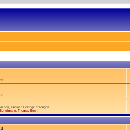
nn
nn
achen, sinnlose Beiträge erzeugen.
 Schellmann
,
Thomas Benn
t!