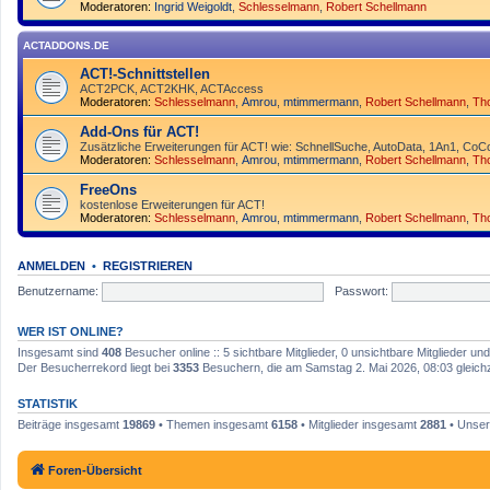
Moderatoren:
Ingrid Weigoldt
,
Schlesselmann
,
Robert Schellmann
ACTADDONS.DE
ACT!-Schnittstellen
ACT2PCK, ACT2KHK, ACTAccess
Moderatoren:
Schlesselmann
,
Amrou
,
mtimmermann
,
Robert Schellmann
,
Th
Add-Ons für ACT!
Zusätzliche Erweiterungen für ACT! wie: SchnellSuche, AutoData, 1An1, CoCo
Moderatoren:
Schlesselmann
,
Amrou
,
mtimmermann
,
Robert Schellmann
,
Th
FreeOns
kostenlose Erweiterungen für ACT!
Moderatoren:
Schlesselmann
,
Amrou
,
mtimmermann
,
Robert Schellmann
,
Th
ANMELDEN
•
REGISTRIEREN
Benutzername:
Passwort:
WER IST ONLINE?
Insgesamt sind
408
Besucher online :: 5 sichtbare Mitglieder, 0 unsichtbare Mitglieder u
Der Besucherrekord liegt bei
3353
Besuchern, die am Samstag 2. Mai 2026, 08:03 gleichze
STATISTIK
Beiträge insgesamt
19869
• Themen insgesamt
6158
• Mitglieder insgesamt
2881
• Unser
Foren-Übersicht