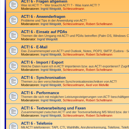
ACT! 6 - Fragen allgemein
Was ist ACT! ? - Wer braucht ACT! ? - Was kann ACT! ?
Moderatoren:
Ingrid Weigoldt
,
Schlesselmann
ACT! 6 - Anwender­fragen
Probleme und Tips in der Anwendung von ACT!
Moderatoren:
Ingrid Weigoldt
,
Schlesselmann
,
Robert Schellmann
ACT! 6 - Einsatz auf PDAs
Themen die den Umgang mit ACT! und PDAs betreffen (Palm OS, Windows CE
Moderator:
Ingrid Weigoldt
ACT! 6 - E-Mail
Das Zusammen­spiel von ACT! und Outlook, Notes, POP3, SMTP, Eudora - Ser
Moderatoren:
Ingrid Weigoldt
,
Schlesselmann
,
Robert Schellmann
ACT! 6 - Import / Export
Welche Daten kann ich in ACT! importieren bzw. aus ACT! exportieren? Zugrif
Moderatoren:
Ingrid Weigoldt
,
Schlesselmann
,
Robert Schellmann
ACT! 6 - Synchro­nisation
Themen zu den verschiedenen Synchro­nisations­­techniken von ACT!
Moderatoren:
Ingrid Weigoldt
,
Schlesselmann
,
Axel von Melville
ACT! 6 - Performance
Themen die sich mit möglichen Leistungssteigerungen von ACT! beschäftigen
Moderatoren:
Ingrid Weigoldt
,
Schlesselmann
,
Robert Schellmann
ACT! 6 - Textverarbeitung und Faxen
Zusammenspiel zwischen ACT! und der Textverarbeitung MS Word bzw. de
Moderatoren:
Ingrid Weigoldt
,
Schlesselmann
,
Robert Schellmann
ACT! 6 - Telefonie
Mit ACT! telefonieren: TAPI, CTI, Wahlhilfe, Anrufererkennung, Telefone, Telef