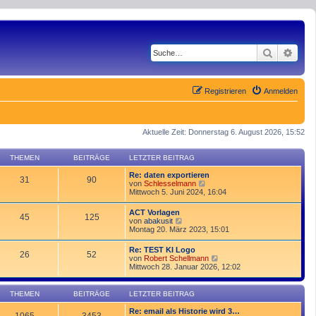
Suche
Erwe
Registrieren
Anmelden
Aktuelle Zeit: Donnerstag 6. August 2026, 15:52
THEMEN
BEITRÄGE
LETZTER BEITRAG
Re: daten exportieren
31
90
N
von
Schlesselmann
e
Mittwoch 5. Juni 2024, 16:04
u
e
ACT Vorlagen
45
125
s
N
von
abakusit
t
e
Montag 20. März 2023, 15:01
e
u
r
e
Re: TEST KI Logo
B
26
52
s
N
von
Robert Schellmann
e
t
e
Mittwoch 28. Januar 2026, 12:02
i
e
u
t
r
e
r
B
s
a
THEMEN
BEITRÄGE
LETZTER BEITRAG
e
t
g
i
e
Re: email als Historie wird 3…
t