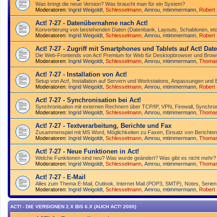
Was bringt die neue Version? Was braucht man für ein System?
Moderatoren:
Ingrid Weigoldt
,
Schlesselmann
,
Amrou
,
mtimmermann
,
Robert
Act! 7-27 - Datenübernahme nach Act!
Konvertierung von bestehenden Daten (Datenbank, Layouts, Schablonen, etc.
Moderatoren:
Ingrid Weigoldt
,
Schlesselmann
,
Amrou
,
mtimmermann
,
Robert
Act! 7-27 - Zugriff mit Smart­phones und Tablets auf Act! Da
Die Web-Frontends von Act! Premium for Web für Desktop­browser und Brows
Moderatoren:
Ingrid Weigoldt
,
Schlesselmann
,
Amrou
,
mtimmermann
,
Thoma
Act! 7-27 - Installation von Act!
Setup von Act!, Installation auf Servern und Workstations, Anpassungen und 
Moderatoren:
Ingrid Weigoldt
,
Schlesselmann
,
Amrou
,
mtimmermann
,
Robert
Act! 7-27 - Synchronisation bei Act!
Synchro­nisation mit externen Rechnern über TCP/IP, VPN, Firewall, Synchroni
Moderatoren:
Ingrid Weigoldt
,
Schlesselmann
,
Amrou
,
mtimmermann
,
Thoma
Act! 7-27 - Text­­ver­arbei­tung, Berichte und Fax
Zusammenspiel mit MS Word, Möglichkeiten zu Faxen, Einsatz von Berichten
Moderatoren:
Ingrid Weigoldt
,
Schlesselmann
,
Amrou
,
mtimmermann
,
Thoma
Act! 7-27 - Neue Funktionen in Act!
Welche Funktionen sind neu? Was wurde geändert? Was gibt es nicht mehr?
Moderatoren:
Ingrid Weigoldt
,
Schlesselmann
,
Amrou
,
mtimmermann
,
Thoma
Act! 7-27 - E-Mail
Alles zum Thema E-Mail, Outlook, Internet Mail (POP3, SMTP), Notes, Serien
Moderatoren:
Ingrid Weigoldt
,
Schlesselmann
,
Amrou
,
mtimmermann
,
Robert
ACT! - DIE VERSIONEN 2.X BIS 6.X (AUCH ACT! 2000)