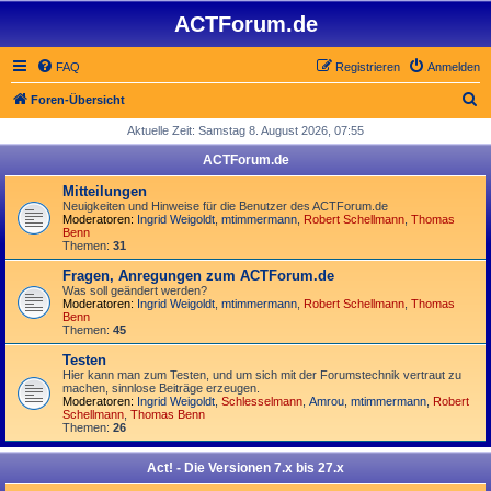
ACTForum.de
FAQ
Registrieren
Anmelden
S
Foren-Übersicht
u
Aktuelle Zeit: Samstag 8. August 2026, 07:55
c
ACTForum.de
h
Mitteilungen
e
Neuigkeiten und Hinweise für die Benutzer des ACTForum.de
Moderatoren:
Ingrid Weigoldt
,
mtimmermann
,
Robert Schellmann
,
Thomas
Benn
Themen:
31
Fragen, Anregungen zum ACTForum.de
Was soll geändert werden?
Moderatoren:
Ingrid Weigoldt
,
mtimmermann
,
Robert Schellmann
,
Thomas
Benn
Themen:
45
Testen
Hier kann man zum Testen, und um sich mit der Forumstechnik vertraut zu
machen, sinnlose Beiträge erzeugen.
Moderatoren:
Ingrid Weigoldt
,
Schlesselmann
,
Amrou
,
mtimmermann
,
Robert
Schellmann
,
Thomas Benn
Themen:
26
Act! - Die Versionen 7.x bis 27.x