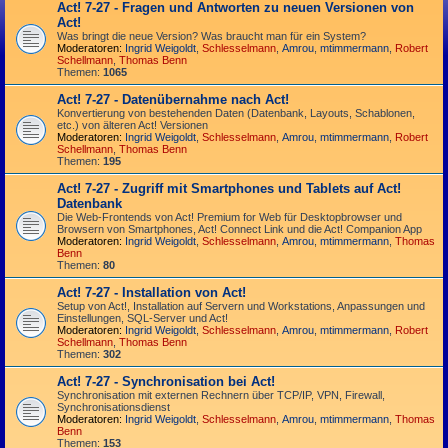
Act! 7-27 - Fragen und Antworten zu neuen Versionen von
Act!
Was bringt die neue Version? Was braucht man für ein System?
Moderatoren:
Ingrid Weigoldt
,
Schlesselmann
,
Amrou
,
mtimmermann
,
Robert
Schellmann
,
Thomas Benn
Themen:
1065
Act! 7-27 - Datenübernahme nach Act!
Konvertierung von bestehenden Daten (Datenbank, Layouts, Schablonen,
etc.) von älteren Act! Versionen
Moderatoren:
Ingrid Weigoldt
,
Schlesselmann
,
Amrou
,
mtimmermann
,
Robert
Schellmann
,
Thomas Benn
Themen:
195
Act! 7-27 - Zugriff mit Smart­phones und Tablets auf Act!
Datenbank
Die Web-Frontends von Act! Premium for Web für Desktop­browser und
Browsern von Smart­phones, Act! Connect Link und die Act! Companion App
Moderatoren:
Ingrid Weigoldt
,
Schlesselmann
,
Amrou
,
mtimmermann
,
Thomas
Benn
Themen:
80
Act! 7-27 - Installation von Act!
Setup von Act!, Installation auf Servern und Workstations, Anpassungen und
Einstellungen, SQL-Server und Act!
Moderatoren:
Ingrid Weigoldt
,
Schlesselmann
,
Amrou
,
mtimmermann
,
Robert
Schellmann
,
Thomas Benn
Themen:
302
Act! 7-27 - Synchronisation bei Act!
Synchro­nisation mit externen Rechnern über TCP/IP, VPN, Firewall,
Synchroni­sations­dienst
Moderatoren:
Ingrid Weigoldt
,
Schlesselmann
,
Amrou
,
mtimmermann
,
Thomas
Benn
Themen:
153