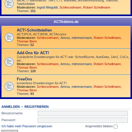
Mit ACT! telefonieren: TAPI, CTI, Wahlhilfe, Anrufererkennung, Telefone,
Telefonfelder
Moderatoren:
Ingrid Weigoldt
,
Schlesselmann
,
Robert Schellmann
Themen:
151
ACTAddons.de
ACT!-Schnittstellen
ACT2PCK, ACT2KHK, ACTAccess
Moderatoren:
Schlesselmann
,
Amrou
,
mtimmermann
,
Robert Schellmann
,
Thomas Benn
Themen:
52
Add-Ons für ACT!
Zusätzliche Erweiterungen für ACT! wie: SchnellSuche, AutoData, 1An1, CoCo,
etc.
Moderatoren:
Schlesselmann
,
Amrou
,
mtimmermann
,
Robert Schellmann
,
Thomas Benn
Themen:
120
FreeOns
kostenlose Erweiterungen für ACT!
Moderatoren:
Schlesselmann
,
Amrou
,
mtimmermann
,
Robert Schellmann
,
Thomas Benn
Themen:
93
ANMELDEN
•
REGISTRIEREN
Benutzername:
Passwort:
Ich habe mein Passwort vergessen
Angemeldet bleiben