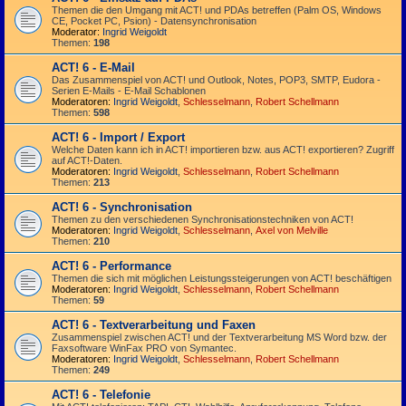
Themen die den Umgang mit ACT! und PDAs betreffen (Palm OS, Windows
CE, Pocket PC, Psion) - Datensynchronisation
Moderator:
Ingrid Weigoldt
Themen:
198
ACT! 6 - E-Mail
Das Zusammen­spiel von ACT! und Outlook, Notes, POP3, SMTP, Eudora -
Serien E-Mails - E-Mail Schablonen
Moderatoren:
Ingrid Weigoldt
,
Schlesselmann
,
Robert Schellmann
Themen:
598
ACT! 6 - Import / Export
Welche Daten kann ich in ACT! importieren bzw. aus ACT! exportieren? Zugriff
auf ACT!-Daten.
Moderatoren:
Ingrid Weigoldt
,
Schlesselmann
,
Robert Schellmann
Themen:
213
ACT! 6 - Synchro­nisation
Themen zu den verschiedenen Synchro­nisations­­techniken von ACT!
Moderatoren:
Ingrid Weigoldt
,
Schlesselmann
,
Axel von Melville
Themen:
210
ACT! 6 - Performance
Themen die sich mit möglichen Leistungssteigerungen von ACT! beschäftigen
Moderatoren:
Ingrid Weigoldt
,
Schlesselmann
,
Robert Schellmann
Themen:
59
ACT! 6 - Textverarbeitung und Faxen
Zusammenspiel zwischen ACT! und der Textverarbeitung MS Word bzw. der
Faxsoftware WinFax PRO von Symantec.
Moderatoren:
Ingrid Weigoldt
,
Schlesselmann
,
Robert Schellmann
Themen:
249
ACT! 6 - Telefonie