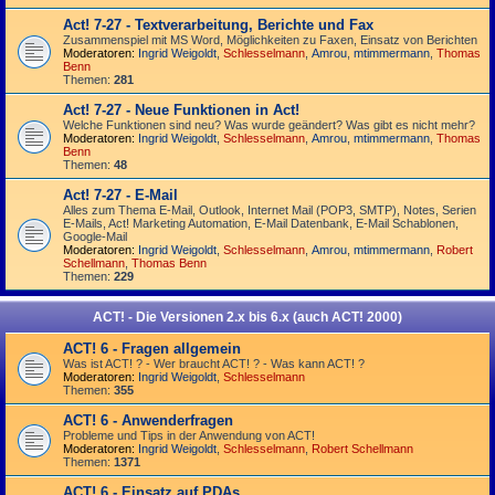
Act! 7-27 - Text­­ver­arbei­tung, Berichte und Fax
Zusammenspiel mit MS Word, Möglichkeiten zu Faxen, Einsatz von Berichten
Moderatoren:
Ingrid Weigoldt
,
Schlesselmann
,
Amrou
,
mtimmermann
,
Thomas
Benn
Themen:
281
Act! 7-27 - Neue Funktionen in Act!
Welche Funktionen sind neu? Was wurde geändert? Was gibt es nicht mehr?
Moderatoren:
Ingrid Weigoldt
,
Schlesselmann
,
Amrou
,
mtimmermann
,
Thomas
Benn
Themen:
48
Act! 7-27 - E-Mail
Alles zum Thema E-Mail, Outlook, Internet Mail (POP3, SMTP), Notes, Serien
E-Mails, Act! Marketing Automation, E-Mail Datenbank, E-Mail Schablonen,
Google-Mail
Moderatoren:
Ingrid Weigoldt
,
Schlesselmann
,
Amrou
,
mtimmermann
,
Robert
Schellmann
,
Thomas Benn
Themen:
229
ACT! - Die Versionen 2.x bis 6.x (auch ACT! 2000)
ACT! 6 - Fragen allgemein
Was ist ACT! ? - Wer braucht ACT! ? - Was kann ACT! ?
Moderatoren:
Ingrid Weigoldt
,
Schlesselmann
Themen:
355
ACT! 6 - Anwender­fragen
Probleme und Tips in der Anwendung von ACT!
Moderatoren:
Ingrid Weigoldt
,
Schlesselmann
,
Robert Schellmann
Themen:
1371
ACT! 6 - Einsatz auf PDAs