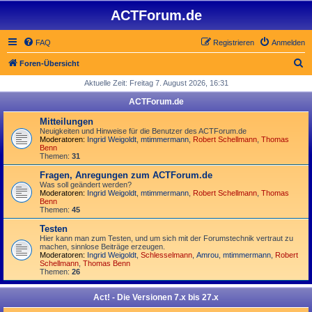
ACTForum.de
FAQ
Registrieren
Anmelden
S
Foren-Übersicht
u
Aktuelle Zeit: Freitag 7. August 2026, 16:31
c
ACTForum.de
h
Mitteilungen
e
Neuigkeiten und Hinweise für die Benutzer des ACTForum.de
Moderatoren:
Ingrid Weigoldt
,
mtimmermann
,
Robert Schellmann
,
Thomas
Benn
Themen:
31
Fragen, Anregungen zum ACTForum.de
Was soll geändert werden?
Moderatoren:
Ingrid Weigoldt
,
mtimmermann
,
Robert Schellmann
,
Thomas
Benn
Themen:
45
Testen
Hier kann man zum Testen, und um sich mit der Forumstechnik vertraut zu
machen, sinnlose Beiträge erzeugen.
Moderatoren:
Ingrid Weigoldt
,
Schlesselmann
,
Amrou
,
mtimmermann
,
Robert
Schellmann
,
Thomas Benn
Themen:
26
Act! - Die Versionen 7.x bis 27.x