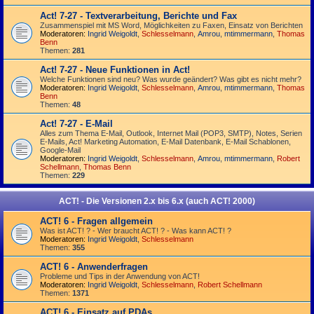
Act! 7-27 - Text­­ver­arbei­tung, Berichte und Fax
Zusammenspiel mit MS Word, Möglichkeiten zu Faxen, Einsatz von Berichten
Moderatoren:
Ingrid Weigoldt
,
Schlesselmann
,
Amrou
,
mtimmermann
,
Thomas
Benn
Themen:
281
Act! 7-27 - Neue Funktionen in Act!
Welche Funktionen sind neu? Was wurde geändert? Was gibt es nicht mehr?
Moderatoren:
Ingrid Weigoldt
,
Schlesselmann
,
Amrou
,
mtimmermann
,
Thomas
Benn
Themen:
48
Act! 7-27 - E-Mail
Alles zum Thema E-Mail, Outlook, Internet Mail (POP3, SMTP), Notes, Serien
E-Mails, Act! Marketing Automation, E-Mail Datenbank, E-Mail Schablonen,
Google-Mail
Moderatoren:
Ingrid Weigoldt
,
Schlesselmann
,
Amrou
,
mtimmermann
,
Robert
Schellmann
,
Thomas Benn
Themen:
229
ACT! - Die Versionen 2.x bis 6.x (auch ACT! 2000)
ACT! 6 - Fragen allgemein
Was ist ACT! ? - Wer braucht ACT! ? - Was kann ACT! ?
Moderatoren:
Ingrid Weigoldt
,
Schlesselmann
Themen:
355
ACT! 6 - Anwender­fragen
Probleme und Tips in der Anwendung von ACT!
Moderatoren:
Ingrid Weigoldt
,
Schlesselmann
,
Robert Schellmann
Themen:
1371
ACT! 6 - Einsatz auf PDAs