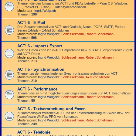
Themen die den Umgang mit ACT! und PDAs betreffen (Palm OS, Windows
CE, Pocket PC, Psion) - Datensynchronisation
Moderator:
Ingrid Weigoldt
Themen:
198
ACT! 6 - E-Mail
Das Zusammen­spiel von ACT! und Outlook, Notes, POP3, SMTP, Eudora -
Serien E-Mails - E-Mail Schablonen
Moderatoren:
Ingrid Weigoldt
,
Schlesselmann
,
Robert Schellmann
Themen:
598
ACT! 6 - Import / Export
Welche Daten kann ich in ACT! importieren bzw. aus ACT! exportieren? Zugriff
auf ACT!-Daten.
Moderatoren:
Ingrid Weigoldt
,
Schlesselmann
,
Robert Schellmann
Themen:
213
ACT! 6 - Synchro­nisation
Themen zu den verschiedenen Synchro­nisations­­techniken von ACT!
Moderatoren:
Ingrid Weigoldt
,
Schlesselmann
,
Axel von Melville
Themen:
210
ACT! 6 - Performance
Themen die sich mit möglichen Leistungssteigerungen von ACT! beschäftigen
Moderatoren:
Ingrid Weigoldt
,
Schlesselmann
,
Robert Schellmann
Themen:
59
ACT! 6 - Textverarbeitung und Faxen
Zusammenspiel zwischen ACT! und der Textverarbeitung MS Word bzw. der
Faxsoftware WinFax PRO von Symantec.
Moderatoren:
Ingrid Weigoldt
,
Schlesselmann
,
Robert Schellmann
Themen:
249
ACT! 6 - Telefonie