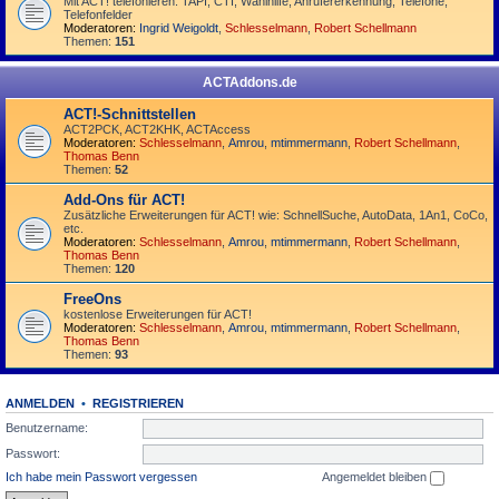
Mit ACT! telefonieren: TAPI, CTI, Wahlhilfe, Anrufererkennung, Telefone,
Telefonfelder
Moderatoren:
Ingrid Weigoldt
,
Schlesselmann
,
Robert Schellmann
Themen:
151
ACTAddons.de
ACT!-Schnittstellen
ACT2PCK, ACT2KHK, ACTAccess
Moderatoren:
Schlesselmann
,
Amrou
,
mtimmermann
,
Robert Schellmann
,
Thomas Benn
Themen:
52
Add-Ons für ACT!
Zusätzliche Erweiterungen für ACT! wie: SchnellSuche, AutoData, 1An1, CoCo,
etc.
Moderatoren:
Schlesselmann
,
Amrou
,
mtimmermann
,
Robert Schellmann
,
Thomas Benn
Themen:
120
FreeOns
kostenlose Erweiterungen für ACT!
Moderatoren:
Schlesselmann
,
Amrou
,
mtimmermann
,
Robert Schellmann
,
Thomas Benn
Themen:
93
ANMELDEN
•
REGISTRIEREN
Benutzername:
Passwort:
Ich habe mein Passwort vergessen
Angemeldet bleiben