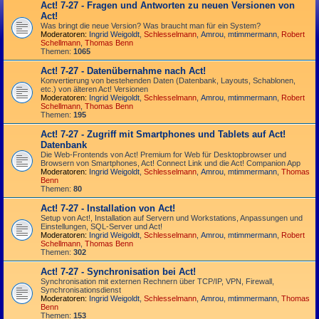
Act! 7-27 - Fragen und Antworten zu neuen Versionen von
Act!
Was bringt die neue Version? Was braucht man für ein System?
Moderatoren:
Ingrid Weigoldt
,
Schlesselmann
,
Amrou
,
mtimmermann
,
Robert
Schellmann
,
Thomas Benn
Themen:
1065
Act! 7-27 - Datenübernahme nach Act!
Konvertierung von bestehenden Daten (Datenbank, Layouts, Schablonen,
etc.) von älteren Act! Versionen
Moderatoren:
Ingrid Weigoldt
,
Schlesselmann
,
Amrou
,
mtimmermann
,
Robert
Schellmann
,
Thomas Benn
Themen:
195
Act! 7-27 - Zugriff mit Smart­phones und Tablets auf Act!
Datenbank
Die Web-Frontends von Act! Premium for Web für Desktop­browser und
Browsern von Smart­phones, Act! Connect Link und die Act! Companion App
Moderatoren:
Ingrid Weigoldt
,
Schlesselmann
,
Amrou
,
mtimmermann
,
Thomas
Benn
Themen:
80
Act! 7-27 - Installation von Act!
Setup von Act!, Installation auf Servern und Workstations, Anpassungen und
Einstellungen, SQL-Server und Act!
Moderatoren:
Ingrid Weigoldt
,
Schlesselmann
,
Amrou
,
mtimmermann
,
Robert
Schellmann
,
Thomas Benn
Themen:
302
Act! 7-27 - Synchronisation bei Act!
Synchro­nisation mit externen Rechnern über TCP/IP, VPN, Firewall,
Synchroni­sations­dienst
Moderatoren:
Ingrid Weigoldt
,
Schlesselmann
,
Amrou
,
mtimmermann
,
Thomas
Benn
Themen:
153