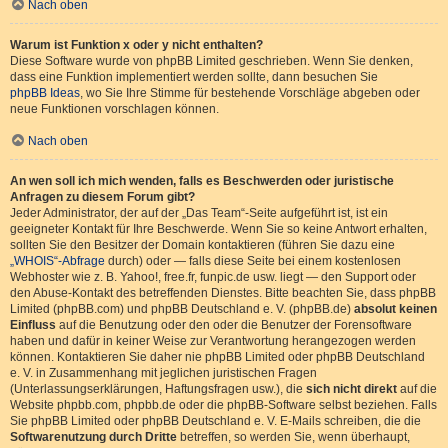
Nach oben
Warum ist Funktion x oder y nicht enthalten?
Diese Software wurde von phpBB Limited geschrieben. Wenn Sie denken,
dass eine Funktion implementiert werden sollte, dann besuchen Sie
phpBB Ideas
, wo Sie Ihre Stimme für bestehende Vorschläge abgeben oder
neue Funktionen vorschlagen können.
Nach oben
An wen soll ich mich wenden, falls es Beschwerden oder juristische
Anfragen zu diesem Forum gibt?
Jeder Administrator, der auf der „Das Team“-Seite aufgeführt ist, ist ein
geeigneter Kontakt für Ihre Beschwerde. Wenn Sie so keine Antwort erhalten,
sollten Sie den Besitzer der Domain kontaktieren (führen Sie dazu eine
„WHOIS“-Abfrage
durch) oder — falls diese Seite bei einem kostenlosen
Webhoster wie z. B. Yahoo!, free.fr, funpic.de usw. liegt — den Support oder
den Abuse-Kontakt des betreffenden Dienstes. Bitte beachten Sie, dass phpBB
Limited (phpBB.com) und phpBB Deutschland e. V. (phpBB.de)
absolut keinen
Einfluss
auf die Benutzung oder den oder die Benutzer der Forensoftware
haben und dafür in keiner Weise zur Verantwortung herangezogen werden
können. Kontaktieren Sie daher nie phpBB Limited oder phpBB Deutschland
e. V. in Zusammenhang mit jeglichen juristischen Fragen
(Unterlassungserklärungen, Haftungsfragen usw.), die
sich nicht direkt
auf die
Website phpbb.com, phpbb.de oder die phpBB-Software selbst beziehen. Falls
Sie phpBB Limited oder phpBB Deutschland e. V. E-Mails schreiben, die die
Softwarenutzung durch Dritte
betreffen, so werden Sie, wenn überhaupt,