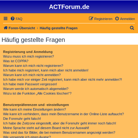
ACTForum.de
FAQ
Registrieren
Anmelden
S
Foren-Übersicht
Häufig gestellte Fragen
u
Häufig gestellte Fragen
c
h
Registrierung und Anmeldung
Wozu muss ich mich registrieren?
e
Was ist COPPA?
Warum kann ich mich nicht registrieren?
Ich habe mich registriert, kann mich aber nicht anmelden!
Warum kann ich mich nicht anmelden?
Ich habe mich vor einiger Zeit registriert, kann mich aber nicht mehr anmelden?!
Ich habe mein Passwort vergessen!
Warum werde ich automatisch abgemeldet?
Wozu ist die Funktion „Alle Cookies löschen“?
Benutzerpräferenzen und -einstellungen
Wie kann ich meine Einstellungen ändern?
Wie kann ich verhindern, dass mein Benutzername in der Online-Liste auftaucht?
Die Forenuhr geht falsch!
Ich habe die Zeitzone eingestellt, aber die Forenuhr geht immer noch falsch!
Meine Sprache steht auf diesem Board nicht zur Auswahl!
Was sind das für Bilder, die bei meinem Benutzernamen angezeigt werden?
Wie verwende ich einen Avatar?