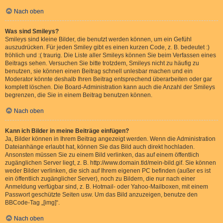
Nach oben
Was sind Smileys?
Smileys sind kleine Bilder, die benutzt werden können, um ein Gefühl
auszudrücken. Für jeden Smiley gibt es einen kurzen Code, z. B. bedeutet :)
fröhlich und :( traurig. Die Liste aller Smileys können Sie beim Verfassen eines
Beitrags sehen. Versuchen Sie bitte trotzdem, Smileys nicht zu häufig zu
benutzen, sie können einen Beitrag schnell unlesbar machen und ein
Moderator könnte deshalb Ihren Beitrag entsprechend überarbeiten oder gar
komplett löschen. Die Board-Administration kann auch die Anzahl der Smileys
begrenzen, die Sie in einem Beitrag benutzen können.
Nach oben
Kann ich Bilder in meine Beiträge einfügen?
Ja, Bilder können in Ihrem Beitrag angezeigt werden. Wenn die Administration
Dateianhänge erlaubt hat, können Sie das Bild auch direkt hochladen.
Ansonsten müssen Sie zu einem Bild verlinken, das auf einem öffentlich
zugänglichen Server liegt, z. B. http://www.domain.tld/mein-bild.gif. Sie können
weder Bilder verlinken, die sich auf Ihrem eigenen PC befinden (außer es ist
ein öffentlich zugänglicher Server), noch zu Bildern, die nur nach einer
Anmeldung verfügbar sind, z. B. Hotmail- oder Yahoo-Mailboxen, mit einem
Passwort geschützte Seiten usw. Um das Bild anzuzeigen, benutze den
BBCode-Tag „[img]“.
Nach oben