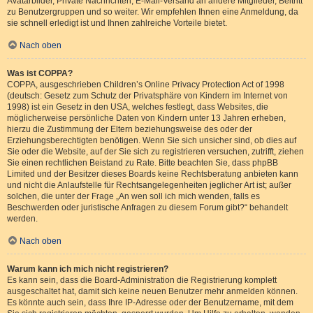
Avatarbilder, Private Nachrichten, E-Mail-Versand an andere Mitglieder, Beitritt
zu Benutzergruppen und so weiter. Wir empfehlen Ihnen eine Anmeldung, da
sie schnell erledigt ist und Ihnen zahlreiche Vorteile bietet.
Nach oben
Was ist COPPA?
COPPA, ausgeschrieben Children’s Online Privacy Protection Act of 1998
(deutsch: Gesetz zum Schutz der Privatsphäre von Kindern im Internet von
1998) ist ein Gesetz in den USA, welches festlegt, dass Websites, die
möglicherweise persönliche Daten von Kindern unter 13 Jahren erheben,
hierzu die Zustimmung der Eltern beziehungsweise des oder der
Erziehungsberechtigten benötigen. Wenn Sie sich unsicher sind, ob dies auf
Sie oder die Website, auf der Sie sich zu registrieren versuchen, zutrifft, ziehen
Sie einen rechtlichen Beistand zu Rate. Bitte beachten Sie, dass phpBB
Limited und der Besitzer dieses Boards keine Rechtsberatung anbieten kann
und nicht die Anlaufstelle für Rechtsangelegenheiten jeglicher Art ist; außer
solchen, die unter der Frage „An wen soll ich mich wenden, falls es
Beschwerden oder juristische Anfragen zu diesem Forum gibt?“ behandelt
werden.
Nach oben
Warum kann ich mich nicht registrieren?
Es kann sein, dass die Board-Administration die Registrierung komplett
ausgeschaltet hat, damit sich keine neuen Benutzer mehr anmelden können.
Es könnte auch sein, dass Ihre IP-Adresse oder der Benutzername, mit dem