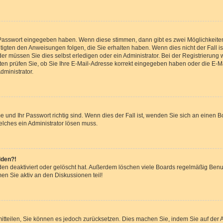
e Passwort eingegeben haben. Wenn diese stimmen, dann gibt es zwei Möglichkeit
tigten den Anweisungen folgen, die Sie erhalten haben. Wenn dies nicht der Fall ist
 müssen Sie dies selbst erledigen oder ein Administrator. Bei der Registrierung wur
en prüfen Sie, ob Sie Ihre E-Mail-Adresse korrekt eingegeben haben oder die E-Ma
dministrator.
 und Ihr Passwort richtig sind. Wenn dies der Fall ist, wenden Sie sich an einen B
elches ein Administrator lösen muss.
lden?!
en deaktiviert oder gelöscht hat. Außerdem löschen viele Boards regelmäßig Benut
en Sie aktiv an den Diskussionen teil!
r mitteilen, Sie können es jedoch zurücksetzen. Dies machen Sie, indem Sie auf de