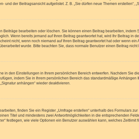
- und der Beitragsansicht aufgelistet. Z. B. „Sie dürfen neue Themen erstellen“, „
en Beiträge bearbeiten oder löschen. Sie können einen Beitrag bearbeiten, indem 
öglich. Wenn bereits jemand auf Ihren Beitrag geantwortet hat, wird Ihr Beitrag in
scheint nicht, wenn noch niemand auf Ihren Beitrag geantwortet hat oder wenn ein 
rag überarbeitet wurde. Bitte beachten Sie, dass normale Benutzer einen Beitrag nic
e in den Einstellungen in Ihrem persönlichen Bereich entwerfen. Nachdem Sie die 
zufügen, indem Sie in Ihrem persönlichen Bereich das standardmäßige Anhängen I
 „Signatur anhängen“ wieder deaktivieren.
beiten, finden Sie ein Register „Umfrage erstellen“ unterhalb des Formulars zur 
n einen Titel und mindestens zwei Antwortmöglichkeiten in die entsprechenden Felde
r“ festlegen, wie viele Optionen ein Benutzer auswählen kann, welches Zeitlimit f