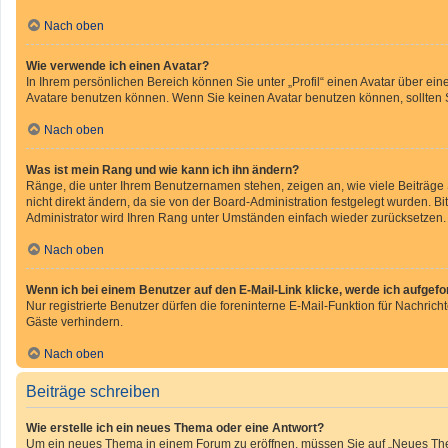
Nach oben
Wie verwende ich einen Avatar?
In Ihrem persönlichen Bereich können Sie unter „Profil“ einen Avatar über e
Avatare benutzen können. Wenn Sie keinen Avatar benutzen können, sollten S
Nach oben
Was ist mein Rang und wie kann ich ihn ändern?
Ränge, die unter Ihrem Benutzernamen stehen, zeigen an, wie viele Beiträge
nicht direkt ändern, da sie von der Board-Administration festgelegt wurden. 
Administrator wird Ihren Rang unter Umständen einfach wieder zurücksetzen.
Nach oben
Wenn ich bei einem Benutzer auf den E-Mail-Link klicke, werde ich aufgef
Nur registrierte Benutzer dürfen die foreninterne E-Mail-Funktion für Nachri
Gäste verhindern.
Nach oben
Beiträge schreiben
Wie erstelle ich ein neues Thema oder eine Antwort?
Um ein neues Thema in einem Forum zu eröffnen, müssen Sie auf „Neues Thema“