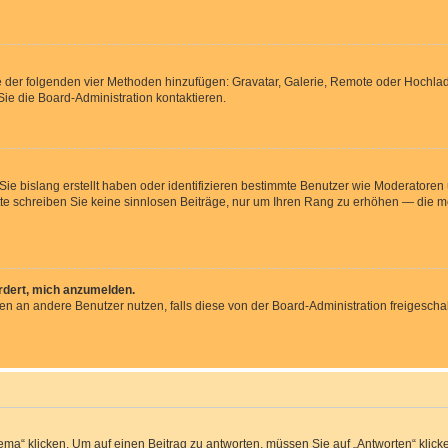
ine der folgenden vier Methoden hinzufügen: Gravatar, Galerie, Remote oder Hochl
ie die Board-Administration kontaktieren.
 Sie bislang erstellt haben oder identifizieren bestimmte Benutzer wie Moderator
Bitte schreiben Sie keine sinnlosen Beiträge, nur um Ihren Rang zu erhöhen — die 
ordert, mich anzumelden.
chten an andere Benutzer nutzen, falls diese von der Board-Administration freige
 klicken. Um auf einen Beitrag zu antworten, müssen Sie auf „Antworten“ klicken. 