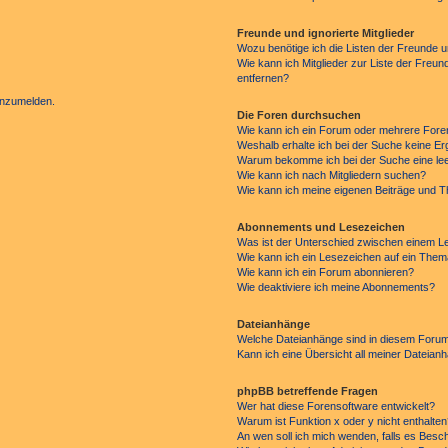
Freunde und ignorierte Mitglieder
Wozu benötige ich die Listen der Freunde un
Wie kann ich Mitglieder zur Liste der Freun
entfernen?
 anzumelden.
Die Foren durchsuchen
Wie kann ich ein Forum oder mehrere For
Weshalb erhalte ich bei der Suche keine E
Warum bekomme ich bei der Suche eine lee
Wie kann ich nach Mitgliedern suchen?
Wie kann ich meine eigenen Beiträge und 
Abonnements und Lesezeichen
Was ist der Unterschied zwischen einem 
Wie kann ich ein Lesezeichen auf ein The
Wie kann ich ein Forum abonnieren?
Wie deaktiviere ich meine Abonnements?
Dateianhänge
Welche Dateianhänge sind in diesem Forum
Kann ich eine Übersicht all meiner Dateian
phpBB betreffende Fragen
Wer hat diese Forensoftware entwickelt?
Warum ist Funktion x oder y nicht enthalte
An wen soll ich mich wenden, falls es Besc