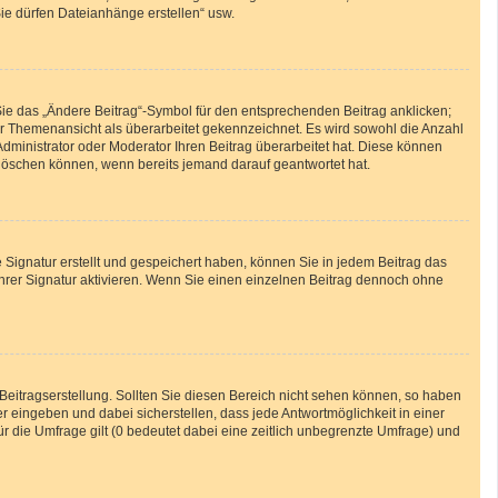
Sie dürfen Dateianhänge erstellen“ usw.
Sie das „Ändere Beitrag“-Symbol für den entsprechenden Beitrag anklicken;
 der Themenansicht als überarbeitet gekennzeichnet. Es wird sowohl die Anzahl
Administrator oder Moderator Ihren Beitrag überarbeitet hat. Diese können
ht löschen können, wenn bereits jemand darauf geantwortet hat.
Signatur erstellt und gespeichert haben, können Sie in jedem Beitrag das
hrer Signatur aktivieren. Wenn Sie einen einzelnen Beitrag dennoch ohne
Beitragserstellung. Sollten Sie diesen Bereich nicht sehen können, so haben
r eingeben und dabei sicherstellen, dass jede Antwortmöglichkeit in einer
ür die Umfrage gilt (0 bedeutet dabei eine zeitlich unbegrenzte Umfrage) und