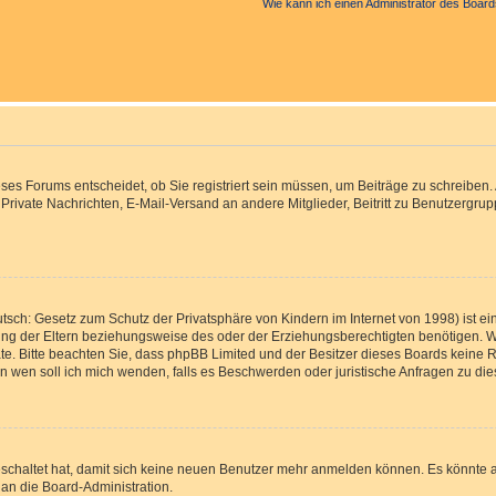
Wie kann ich einen Administrator des Board
s Forums entscheidet, ob Sie registriert sein müssen, um Beiträge zu schreiben. Auf
, Private Nachrichten, E-Mail-Versand an andere Mitglieder, Beitritt zu Benutzergr
tsch: Gesetz zum Schutz der Privatsphäre von Kindern im Internet von 1998) ist ei
g der Eltern beziehungsweise des oder der Erziehungsberechtigten benötigen. Wenn
 Rate. Bitte beachten Sie, dass phpBB Limited und der Besitzer dieses Boards keine 
„An wen soll ich mich wenden, falls es Beschwerden oder juristische Anfragen zu d
eschaltet hat, damit sich keine neuen Benutzer mehr anmelden können. Es könnte 
 an die Board-Administration.