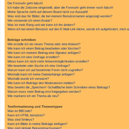
Die Forenuhr geht falsch!
Ich habe die Zeitzone eingestellt, aber die Forenuhr geht immer noch falsch!
Meine Sprache steht auf diesem Board nicht zur Auswahl!
Was sind das für Bilder, die bei meinem Benutzernamen angezeigt werden?
Wie verwende ich einen Avatar?
Was ist mein Rang und wie kann ich ihn ändern?
Wenn ich bei einem Benutzer auf den E-Mail-Link klicke, werde ich aufgefordert, mich
Beiträge schreiben
Wie erstelle ich ein neues Thema oder eine Antwort?
Wie kann ich einen Beitrag bearbeiten oder löschen?
Wie kann ich meinem Beitrag eine Signatur anfügen?
Wie kann ich eine Umfrage erstellen?
Wieso kann ich nicht mehr Antwortmöglichkeiten erstellen?
Wie bearbeite oder lösche ich eine Umfrage?
Warum kann ich auf bestimmte Foren nicht zugreifen?
Weshalb kann ich keine Dateianhänge anfügen?
Weshalb wurde ich verwarnt?
Wie kann ich Beiträge den Moderatoren melden?
Was bewirkt die „Speichern“-Schaltfläche beim Schreiben eines Beitrags?
Warum muss mein Beitrag erst freigegeben werden?
Wie markiere ich ein Thema als neu?
Textformatierung und Thementypen
Was ist BBCode?
Kann ich HTML benutzen?
Was sind Smileys?
Kann ich Bilder in meine Beiträge einfügen?
Was sind globale Bekanntmachungen?