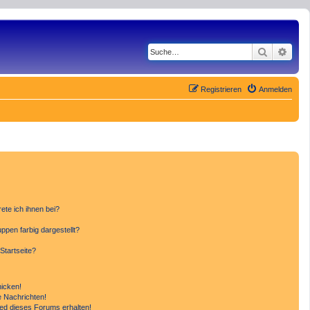
Suche
Erwe
Registrieren
Anmelden
ete ich ihnen bei?
pen farbig dargestellt?
Startseite?
hicken!
 Nachrichten!
ied dieses Forums erhalten!