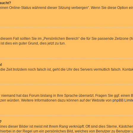
taucht?
Meinen Online-Status während dieser Sitzung verbergen“. Wenn Sie diese Option ei
 diesem Fall sollten Sie im „Persönlichen Bereich“ die für Sie passende Zeitzone (Mi
st dies ein guter Grund, dies jetzt zu tun.
h!
 die Zeit trotzdem noch falsch ist, geht die Uhr des Servers vermutlich falsch. Kon
er niemand hat das Forum bislang in Ihre Sprache übersetzt. Fragen Sie ggf. einen B
rsetzen würden. Weitere Informationen dazu können auf der Website von
phpBB Limit
?
nes dieser Bilder ist meist mit Ihrem Rang verknüpft: Oft sind dies Sterne, Kästch
 hierbei in der Regel um ein persönliches Bild, welches von Benutzer zu Benutzer un