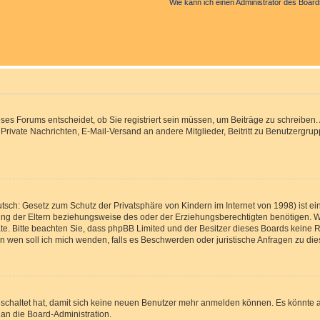
Wie kann ich einen Administrator des Board
s Forums entscheidet, ob Sie registriert sein müssen, um Beiträge zu schreiben. Auf
, Private Nachrichten, E-Mail-Versand an andere Mitglieder, Beitritt zu Benutzergr
tsch: Gesetz zum Schutz der Privatsphäre von Kindern im Internet von 1998) ist ei
g der Eltern beziehungsweise des oder der Erziehungsberechtigten benötigen. Wenn
 Rate. Bitte beachten Sie, dass phpBB Limited und der Besitzer dieses Boards keine 
„An wen soll ich mich wenden, falls es Beschwerden oder juristische Anfragen zu d
eschaltet hat, damit sich keine neuen Benutzer mehr anmelden können. Es könnte 
 an die Board-Administration.