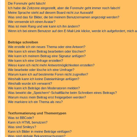
Die Forenuhr geht falsch!
Ich habe die Zeitzone eingestellt, aber die Forenuhr geht immer noch falsch!
Meine Sprache steht auf diesem Board nicht zur Auswahl!
Was sind das für Bilder, die bei meinem Benutzernamen angezeigt werden?
Wie verwende ich einen Avatar?
Was ist mein Rang und wie kann ich ihn ändern?
Wenn ich bei einem Benutzer auf den E-Mail-Link klicke, werde ich aufgefordert, mich
Beiträge schreiben
Wie erstelle ich ein neues Thema oder eine Antwort?
Wie kann ich einen Beitrag bearbeiten oder löschen?
Wie kann ich meinem Beitrag eine Signatur anfügen?
Wie kann ich eine Umfrage erstellen?
Wieso kann ich nicht mehr Antwortmöglichkeiten erstellen?
Wie bearbeite oder lösche ich eine Umfrage?
Warum kann ich auf bestimmte Foren nicht zugreifen?
Weshalb kann ich keine Dateianhänge anfügen?
Weshalb wurde ich verwarnt?
Wie kann ich Beiträge den Moderatoren melden?
Was bewirkt die „Speichern“-Schaltfläche beim Schreiben eines Beitrags?
Warum muss mein Beitrag erst freigegeben werden?
Wie markiere ich ein Thema als neu?
Textformatierung und Thementypen
Was ist BBCode?
Kann ich HTML benutzen?
Was sind Smileys?
Kann ich Bilder in meine Beiträge einfügen?
Was sind globale Bekanntmachungen?