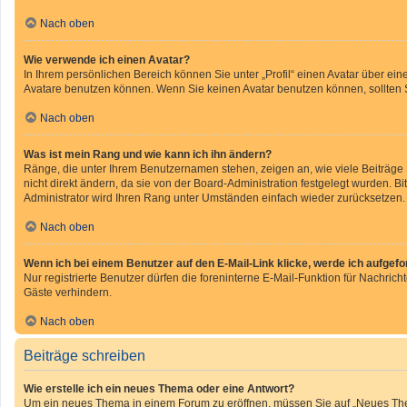
Nach oben
Wie verwende ich einen Avatar?
In Ihrem persönlichen Bereich können Sie unter „Profil“ einen Avatar über e
Avatare benutzen können. Wenn Sie keinen Avatar benutzen können, sollten S
Nach oben
Was ist mein Rang und wie kann ich ihn ändern?
Ränge, die unter Ihrem Benutzernamen stehen, zeigen an, wie viele Beiträge
nicht direkt ändern, da sie von der Board-Administration festgelegt wurden. 
Administrator wird Ihren Rang unter Umständen einfach wieder zurücksetzen.
Nach oben
Wenn ich bei einem Benutzer auf den E-Mail-Link klicke, werde ich aufgef
Nur registrierte Benutzer dürfen die foreninterne E-Mail-Funktion für Nachri
Gäste verhindern.
Nach oben
Beiträge schreiben
Wie erstelle ich ein neues Thema oder eine Antwort?
Um ein neues Thema in einem Forum zu eröffnen, müssen Sie auf „Neues Thema“