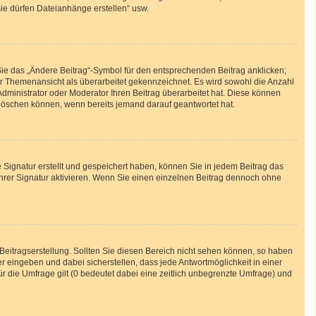
Sie dürfen Dateianhänge erstellen“ usw.
Sie das „Ändere Beitrag“-Symbol für den entsprechenden Beitrag anklicken;
 der Themenansicht als überarbeitet gekennzeichnet. Es wird sowohl die Anzahl
Administrator oder Moderator Ihren Beitrag überarbeitet hat. Diese können
ht löschen können, wenn bereits jemand darauf geantwortet hat.
Signatur erstellt und gespeichert haben, können Sie in jedem Beitrag das
hrer Signatur aktivieren. Wenn Sie einen einzelnen Beitrag dennoch ohne
Beitragserstellung. Sollten Sie diesen Bereich nicht sehen können, so haben
r eingeben und dabei sicherstellen, dass jede Antwortmöglichkeit in einer
ür die Umfrage gilt (0 bedeutet dabei eine zeitlich unbegrenzte Umfrage) und