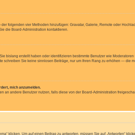
ine der folgenden vier Methoden hinzufügen: Gravatar, Galerie, Remote oder Hochl
ie die Board-Administration kontaktieren.
 Sie bislang erstellt haben oder identifizieren bestimmte Benutzer wie Moderator
Bitte schreiben Sie keine sinnlosen Beiträge, nur um Ihren Rang zu erhöhen — die 
ordert, mich anzumelden.
chten an andere Benutzer nutzen, falls diese von der Board-Administration freige
 klicken. Um auf einen Beitrag zu antworten, müssen Sie auf „Antworten“ klicken. 