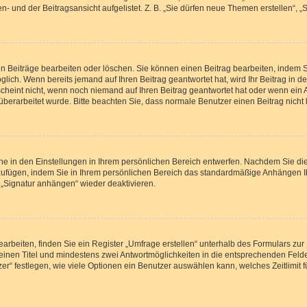
- und der Beitragsansicht aufgelistet. Z. B. „Sie dürfen neue Themen erstellen“, „
en Beiträge bearbeiten oder löschen. Sie können einen Beitrag bearbeiten, indem 
öglich. Wenn bereits jemand auf Ihren Beitrag geantwortet hat, wird Ihr Beitrag in
scheint nicht, wenn noch niemand auf Ihren Beitrag geantwortet hat oder wenn ein 
rag überarbeitet wurde. Bitte beachten Sie, dass normale Benutzer einen Beitrag nic
e in den Einstellungen in Ihrem persönlichen Bereich entwerfen. Nachdem Sie die 
zufügen, indem Sie in Ihrem persönlichen Bereich das standardmäßige Anhängen I
 „Signatur anhängen“ wieder deaktivieren.
beiten, finden Sie ein Register „Umfrage erstellen“ unterhalb des Formulars zur 
n einen Titel und mindestens zwei Antwortmöglichkeiten in die entsprechenden Felde
r“ festlegen, wie viele Optionen ein Benutzer auswählen kann, welches Zeitlimit f