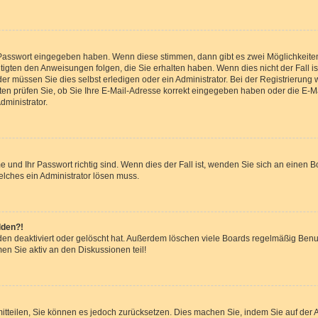
e Passwort eingegeben haben. Wenn diese stimmen, dann gibt es zwei Möglichkeit
tigten den Anweisungen folgen, die Sie erhalten haben. Wenn dies nicht der Fall ist
 müssen Sie dies selbst erledigen oder ein Administrator. Bei der Registrierung wur
en prüfen Sie, ob Sie Ihre E-Mail-Adresse korrekt eingegeben haben oder die E-Ma
dministrator.
 und Ihr Passwort richtig sind. Wenn dies der Fall ist, wenden Sie sich an einen B
elches ein Administrator lösen muss.
lden?!
en deaktiviert oder gelöscht hat. Außerdem löschen viele Boards regelmäßig Benut
en Sie aktiv an den Diskussionen teil!
r mitteilen, Sie können es jedoch zurücksetzen. Dies machen Sie, indem Sie auf de