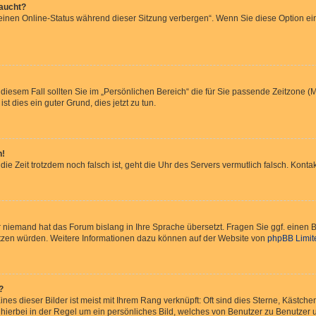
taucht?
Meinen Online-Status während dieser Sitzung verbergen“. Wenn Sie diese Option ei
 diesem Fall sollten Sie im „Persönlichen Bereich“ die für Sie passende Zeitzone (Mi
st dies ein guter Grund, dies jetzt zu tun.
h!
 die Zeit trotzdem noch falsch ist, geht die Uhr des Servers vermutlich falsch. Kon
er niemand hat das Forum bislang in Ihre Sprache übersetzt. Fragen Sie ggf. einen B
rsetzen würden. Weitere Informationen dazu können auf der Website von
phpBB Limit
?
nes dieser Bilder ist meist mit Ihrem Rang verknüpft: Oft sind dies Sterne, Kästch
 hierbei in der Regel um ein persönliches Bild, welches von Benutzer zu Benutzer un