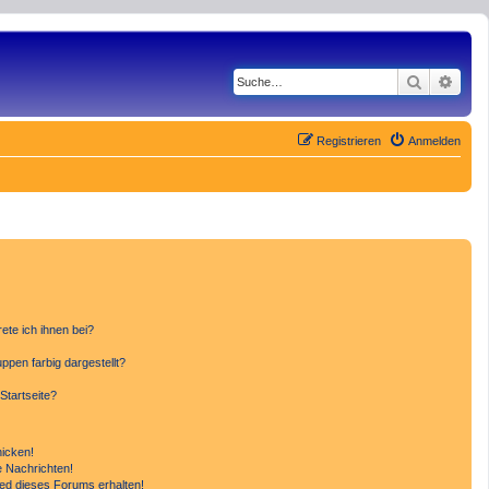
Suche
Erwe
Registrieren
Anmelden
ete ich ihnen bei?
pen farbig dargestellt?
Startseite?
hicken!
 Nachrichten!
ied dieses Forums erhalten!