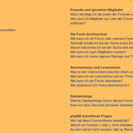
Freunde und ignorierte Mitglieder
Wozu benötige ich die Listen der Freunde un
Wie kann ich Mitglieder zur Liste der Freun
entfernen?
 anzumelden.
Die Foren durchsuchen
Wie kann ich ein Forum oder mehrere For
Weshalb erhalte ich bei der Suche keine E
Warum bekomme ich bei der Suche eine lee
Wie kann ich nach Mitgliedern suchen?
Wie kann ich meine eigenen Beiträge und 
Abonnements und Lesezeichen
Was ist der Unterschied zwischen einem 
Wie kann ich ein Lesezeichen auf ein The
Wie kann ich ein Forum abonnieren?
Wie deaktiviere ich meine Abonnements?
Dateianhänge
Welche Dateianhänge sind in diesem Forum
Kann ich eine Übersicht all meiner Dateian
phpBB betreffende Fragen
Wer hat diese Forensoftware entwickelt?
Warum ist Funktion x oder y nicht enthalte
An wen soll ich mich wenden, falls es Besc