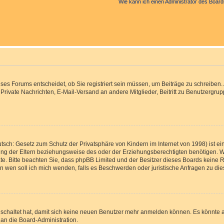
Wie kann ich einen Administrator des Board
s Forums entscheidet, ob Sie registriert sein müssen, um Beiträge zu schreiben. Auf
, Private Nachrichten, E-Mail-Versand an andere Mitglieder, Beitritt zu Benutzergr
tsch: Gesetz zum Schutz der Privatsphäre von Kindern im Internet von 1998) ist ei
g der Eltern beziehungsweise des oder der Erziehungsberechtigten benötigen. Wenn
 Rate. Bitte beachten Sie, dass phpBB Limited und der Besitzer dieses Boards keine 
„An wen soll ich mich wenden, falls es Beschwerden oder juristische Anfragen zu d
eschaltet hat, damit sich keine neuen Benutzer mehr anmelden können. Es könnte 
 an die Board-Administration.