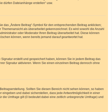
Sie dürfen Dateianhänge erstellen“ usw.
Sie das „Ändere Beitrag“-Symbol für den entsprechenden Beitrag anklicken;
 der Themenansicht als überarbeitet gekennzeichnet. Es wird sowohl die Anzahl
Administrator oder Moderator Ihren Beitrag überarbeitet hat. Diese können
ht löschen können, wenn bereits jemand darauf geantwortet hat.
Signatur erstellt und gespeichert haben, können Sie in jedem Beitrag das
hrer Signatur aktivieren. Wenn Sie einen einzelnen Beitrag dennoch ohne
Beitragserstellung. Sollten Sie diesen Bereich nicht sehen können, so haben
r eingeben und dabei sicherstellen, dass jede Antwortmöglichkeit in einer
ür die Umfrage gilt (0 bedeutet dabei eine zeitlich unbegrenzte Umfrage) und