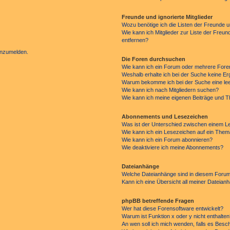
Freunde und ignorierte Mitglieder
Wozu benötige ich die Listen der Freunde un
Wie kann ich Mitglieder zur Liste der Freun
entfernen?
 anzumelden.
Die Foren durchsuchen
Wie kann ich ein Forum oder mehrere For
Weshalb erhalte ich bei der Suche keine E
Warum bekomme ich bei der Suche eine lee
Wie kann ich nach Mitgliedern suchen?
Wie kann ich meine eigenen Beiträge und 
Abonnements und Lesezeichen
Was ist der Unterschied zwischen einem 
Wie kann ich ein Lesezeichen auf ein The
Wie kann ich ein Forum abonnieren?
Wie deaktiviere ich meine Abonnements?
Dateianhänge
Welche Dateianhänge sind in diesem Forum
Kann ich eine Übersicht all meiner Dateian
phpBB betreffende Fragen
Wer hat diese Forensoftware entwickelt?
Warum ist Funktion x oder y nicht enthalte
An wen soll ich mich wenden, falls es Besc