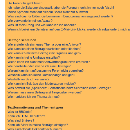
Die Forenuhr geht falsch!
Ich habe die Zeitzone eingestellt, aber die Forenuhr geht immer noch falsch!
Meine Sprache steht auf diesem Board nicht zur Auswahl!
Was sind das für Bilder, die bei meinem Benutzernamen angezeigt werden?
Wie verwende ich einen Avatar?
Was ist mein Rang und wie kann ich ihn ändern?
Wenn ich bei einem Benutzer auf den E-Mail-Link klicke, werde ich aufgefordert, mich
Beiträge schreiben
Wie erstelle ich ein neues Thema oder eine Antwort?
Wie kann ich einen Beitrag bearbeiten oder löschen?
Wie kann ich meinem Beitrag eine Signatur anfügen?
Wie kann ich eine Umfrage erstellen?
Wieso kann ich nicht mehr Antwortmöglichkeiten erstellen?
Wie bearbeite oder lösche ich eine Umfrage?
Warum kann ich auf bestimmte Foren nicht zugreifen?
Weshalb kann ich keine Dateianhänge anfügen?
Weshalb wurde ich verwarnt?
Wie kann ich Beiträge den Moderatoren melden?
Was bewirkt die „Speichern“-Schaltfläche beim Schreiben eines Beitrags?
Warum muss mein Beitrag erst freigegeben werden?
Wie markiere ich ein Thema als neu?
Textformatierung und Thementypen
Was ist BBCode?
Kann ich HTML benutzen?
Was sind Smileys?
Kann ich Bilder in meine Beiträge einfügen?
Was sind globale Bekanntmachungen?