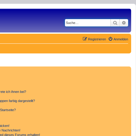
Suche
Erwe
Registrieren
Anmelden
ete ich ihnen bei?
pen farbig dargestellt?
Startseite?
hicken!
 Nachrichten!
ied dieses Forums erhalten!