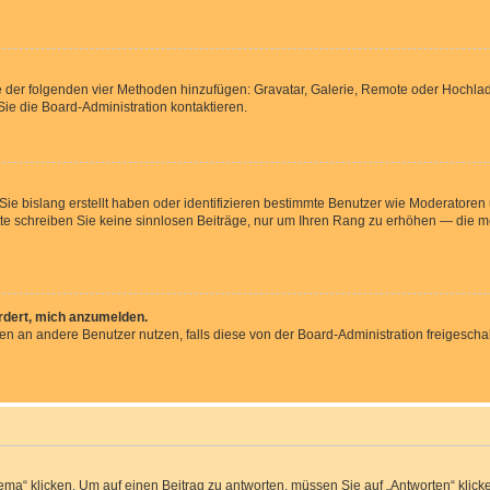
ine der folgenden vier Methoden hinzufügen: Gravatar, Galerie, Remote oder Hochl
ie die Board-Administration kontaktieren.
 Sie bislang erstellt haben oder identifizieren bestimmte Benutzer wie Moderator
Bitte schreiben Sie keine sinnlosen Beiträge, nur um Ihren Rang zu erhöhen — die 
ordert, mich anzumelden.
chten an andere Benutzer nutzen, falls diese von der Board-Administration freige
 klicken. Um auf einen Beitrag zu antworten, müssen Sie auf „Antworten“ klicken. 