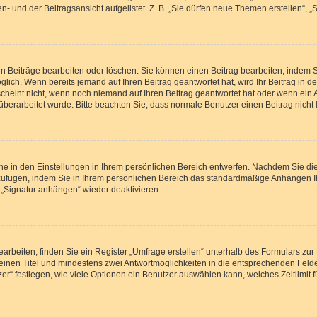
- und der Beitragsansicht aufgelistet. Z. B. „Sie dürfen neue Themen erstellen“, „
en Beiträge bearbeiten oder löschen. Sie können einen Beitrag bearbeiten, indem 
öglich. Wenn bereits jemand auf Ihren Beitrag geantwortet hat, wird Ihr Beitrag in
scheint nicht, wenn noch niemand auf Ihren Beitrag geantwortet hat oder wenn ein 
rag überarbeitet wurde. Bitte beachten Sie, dass normale Benutzer einen Beitrag nic
e in den Einstellungen in Ihrem persönlichen Bereich entwerfen. Nachdem Sie die 
zufügen, indem Sie in Ihrem persönlichen Bereich das standardmäßige Anhängen I
 „Signatur anhängen“ wieder deaktivieren.
beiten, finden Sie ein Register „Umfrage erstellen“ unterhalb des Formulars zur 
n einen Titel und mindestens zwei Antwortmöglichkeiten in die entsprechenden Felde
r“ festlegen, wie viele Optionen ein Benutzer auswählen kann, welches Zeitlimit f