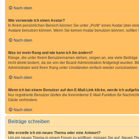
Nach oben
Wie verwende ich einen Avatar?
In Ihrem persönlichen Bereich können Sie unter „Profil“ einen Avatar über e
Avatare benutzen können. Wenn Sie keinen Avatar benutzen können, sollten S
Nach oben
Was ist mein Rang und wie kann ich ihn ändern?
Ränge, die unter Ihrem Benutzernamen stehen, zeigen an, wie viele Beiträge
nicht direkt ändern, da sie von der Board-Administration festgelegt wurden. 
Administrator wird Ihren Rang unter Umständen einfach wieder zurücksetzen.
Nach oben
Wenn ich bei einem Benutzer auf den E-Mail-Link klicke, werde ich aufgef
Nur registrierte Benutzer dürfen die foreninterne E-Mail-Funktion für Nachri
Gäste verhindern.
Nach oben
Beiträge schreiben
Wie erstelle ich ein neues Thema oder eine Antwort?
Um ein neues Thema in einem Forum zu eröffnen, müssen Sie auf „Neues Thema“