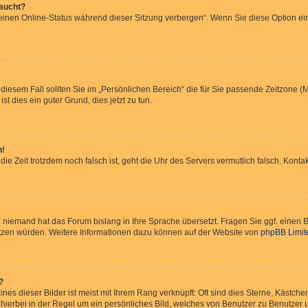
taucht?
Meinen Online-Status während dieser Sitzung verbergen“. Wenn Sie diese Option ei
 diesem Fall sollten Sie im „Persönlichen Bereich“ die für Sie passende Zeitzone (Mi
st dies ein guter Grund, dies jetzt zu tun.
h!
 die Zeit trotzdem noch falsch ist, geht die Uhr des Servers vermutlich falsch. Kon
er niemand hat das Forum bislang in Ihre Sprache übersetzt. Fragen Sie ggf. einen B
rsetzen würden. Weitere Informationen dazu können auf der Website von
phpBB Limit
?
nes dieser Bilder ist meist mit Ihrem Rang verknüpft: Oft sind dies Sterne, Kästch
 hierbei in der Regel um ein persönliches Bild, welches von Benutzer zu Benutzer un