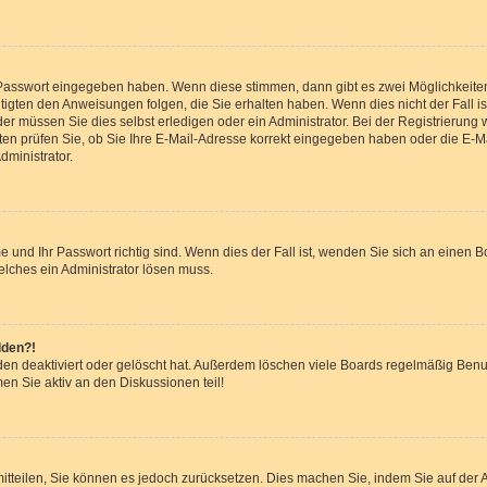
e Passwort eingegeben haben. Wenn diese stimmen, dann gibt es zwei Möglichkeit
tigten den Anweisungen folgen, die Sie erhalten haben. Wenn dies nicht der Fall ist
 müssen Sie dies selbst erledigen oder ein Administrator. Bei der Registrierung wur
en prüfen Sie, ob Sie Ihre E-Mail-Adresse korrekt eingegeben haben oder die E-Ma
dministrator.
 und Ihr Passwort richtig sind. Wenn dies der Fall ist, wenden Sie sich an einen B
elches ein Administrator lösen muss.
lden?!
en deaktiviert oder gelöscht hat. Außerdem löschen viele Boards regelmäßig Benut
en Sie aktiv an den Diskussionen teil!
r mitteilen, Sie können es jedoch zurücksetzen. Dies machen Sie, indem Sie auf de