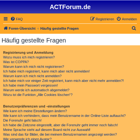
ACTForum.de
FAQ
Registrieren
Anmelden
S
Foren-Übersicht
Häufig gestellte Fragen
u
Häufig gestellte Fragen
c
h
Registrierung und Anmeldung
Wozu muss ich mich registrieren?
e
Was ist COPPA?
Warum kann ich mich nicht registrieren?
Ich habe mich registriert, kann mich aber nicht anmelden!
Warum kann ich mich nicht anmelden?
Ich habe mich vor einiger Zeit registriert, kann mich aber nicht mehr anmelden?!
Ich habe mein Passwort vergessen!
Warum werde ich automatisch abgemeldet?
Wozu ist die Funktion „Alle Cookies löschen“?
Benutzerpräferenzen und -einstellungen
Wie kann ich meine Einstellungen ändern?
Wie kann ich verhindern, dass mein Benutzername in der Online-Liste auftaucht?
Die Forenuhr geht falsch!
Ich habe die Zeitzone eingestellt, aber die Forenuhr geht immer noch falsch!
Meine Sprache steht auf diesem Board nicht zur Auswahl!
Was sind das für Bilder, die bei meinem Benutzernamen angezeigt werden?
Wie verwende ich einen Avatar?