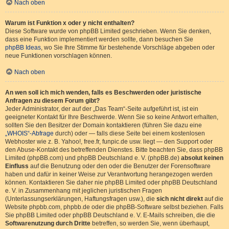
Nach oben
Warum ist Funktion x oder y nicht enthalten?
Diese Software wurde von phpBB Limited geschrieben. Wenn Sie denken,
dass eine Funktion implementiert werden sollte, dann besuchen Sie
phpBB Ideas
, wo Sie Ihre Stimme für bestehende Vorschläge abgeben oder
neue Funktionen vorschlagen können.
Nach oben
An wen soll ich mich wenden, falls es Beschwerden oder juristische
Anfragen zu diesem Forum gibt?
Jeder Administrator, der auf der „Das Team“-Seite aufgeführt ist, ist ein
geeigneter Kontakt für Ihre Beschwerde. Wenn Sie so keine Antwort erhalten,
sollten Sie den Besitzer der Domain kontaktieren (führen Sie dazu eine
„WHOIS“-Abfrage
durch) oder — falls diese Seite bei einem kostenlosen
Webhoster wie z. B. Yahoo!, free.fr, funpic.de usw. liegt — den Support oder
den Abuse-Kontakt des betreffenden Dienstes. Bitte beachten Sie, dass phpBB
Limited (phpBB.com) und phpBB Deutschland e. V. (phpBB.de)
absolut keinen
Einfluss
auf die Benutzung oder den oder die Benutzer der Forensoftware
haben und dafür in keiner Weise zur Verantwortung herangezogen werden
können. Kontaktieren Sie daher nie phpBB Limited oder phpBB Deutschland
e. V. in Zusammenhang mit jeglichen juristischen Fragen
(Unterlassungserklärungen, Haftungsfragen usw.), die
sich nicht direkt
auf die
Website phpbb.com, phpbb.de oder die phpBB-Software selbst beziehen. Falls
Sie phpBB Limited oder phpBB Deutschland e. V. E-Mails schreiben, die die
Softwarenutzung durch Dritte
betreffen, so werden Sie, wenn überhaupt,