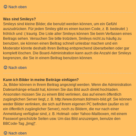
Nach oben
Was sind Smileys?
Smileys sind kleine Bilder, die benutzt werden können, um ein Gefühl
auszudrücken. Für jeden Smiley gibt es einen kurzen Code, z. B. bedeutet :)
fröhlich und :( traurig. Die Liste aller Smileys können Sie beim Verfassen eines
Beitrags sehen. Versuchen Sie bitte trotzdem, Smileys nicht zu häufig zu
benutzen, sie können einen Beitrag schnell unlesbar machen und ein
Moderator könnte deshalb Ihren Beitrag entsprechend überarbeiten oder gar
komplett löschen. Die Board-Administration kann auch die Anzahl der Smileys
begrenzen, die Sie in einem Beitrag benutzen können.
Nach oben
Kann ich Bilder in meine Beiträge einfügen?
Ja, Bilder können in Ihrem Beitrag angezeigt werden. Wenn die Administration
Dateianhänge erlaubt hat, können Sie das Bild auch direkt hochladen.
Ansonsten müssen Sie zu einem Bild verlinken, das auf einem öffentlich
zugänglichen Server liegt, z. B. http://www.domain.tld/mein-bild.gif. Sie können
weder Bilder verlinken, die sich auf Ihrem eigenen PC befinden (außer es ist
ein öffentlich zugänglicher Server), noch zu Bildern, die nur nach einer
Anmeldung verfügbar sind, z. B. Hotmail- oder Yahoo-Mailboxen, mit einem
Passwort geschützte Seiten usw. Um das Bild anzuzeigen, benutze den
BBCode-Tag „[img]“.
Nach oben