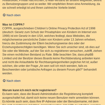
Avatarbilder, Private Nachrichten, E-Mail-Versand an andere Mitglieder, Beitritt
zu Benutzergruppen und so weiter. Wir empfehlen Ihnen eine Anmeldung, da
sie schnell erledigt ist und Ihnen zahlreiche Vorteile bietet.
Nach oben
Was ist COPPA?
COPPA, ausgeschrieben Children’s Online Privacy Protection Act of 1998
(deutsch: Gesetz zum Schutz der Privatsphäre von Kindern im Internet von
1998) ist ein Gesetz in den USA, welches festlegt, dass Websites, die
möglicherweise persönliche Daten von Kindern unter 13 Jahren erheben,
hierzu die Zustimmung der Eltern beziehungsweise des oder der
Erziehungsberechtigten benötigen. Wenn Sie sich unsicher sind, ob dies auf
Sie oder die Website, auf der Sie sich zu registrieren versuchen, zutrifft, ziehen
Sie einen rechtlichen Beistand zu Rate. Bitte beachten Sie, dass phpBB
Limited und der Besitzer dieses Boards keine Rechtsberatung anbieten kann
und nicht die Anlaufstelle für Rechtsangelegenheiten jeglicher Art ist; außer
solchen, die unter der Frage „An wen soll ich mich wenden, falls es
Beschwerden oder juristische Anfragen zu diesem Forum gibt?“ behandelt
werden.
Nach oben
Warum kann ich mich nicht registrieren?
Es kann sein, dass die Board-Administration die Registrierung komplett
ausgeschaltet hat, damit sich keine neuen Benutzer mehr anmelden können.
Es könnte auch sein, dass Ihre IP-Adresse oder der Benutzername, mit dem