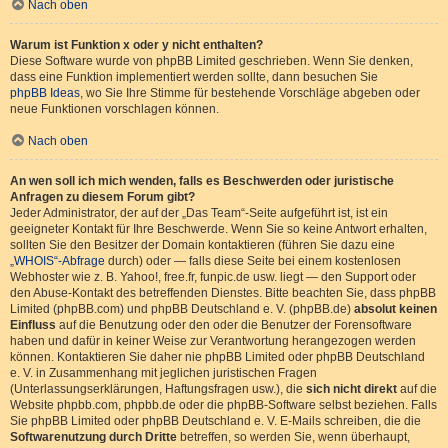
Nach oben
Warum ist Funktion x oder y nicht enthalten?
Diese Software wurde von phpBB Limited geschrieben. Wenn Sie denken,
dass eine Funktion implementiert werden sollte, dann besuchen Sie
phpBB Ideas
, wo Sie Ihre Stimme für bestehende Vorschläge abgeben oder
neue Funktionen vorschlagen können.
Nach oben
An wen soll ich mich wenden, falls es Beschwerden oder juristische
Anfragen zu diesem Forum gibt?
Jeder Administrator, der auf der „Das Team“-Seite aufgeführt ist, ist ein
geeigneter Kontakt für Ihre Beschwerde. Wenn Sie so keine Antwort erhalten,
sollten Sie den Besitzer der Domain kontaktieren (führen Sie dazu eine
„WHOIS“-Abfrage
durch) oder — falls diese Seite bei einem kostenlosen
Webhoster wie z. B. Yahoo!, free.fr, funpic.de usw. liegt — den Support oder
den Abuse-Kontakt des betreffenden Dienstes. Bitte beachten Sie, dass phpBB
Limited (phpBB.com) und phpBB Deutschland e. V. (phpBB.de)
absolut keinen
Einfluss
auf die Benutzung oder den oder die Benutzer der Forensoftware
haben und dafür in keiner Weise zur Verantwortung herangezogen werden
können. Kontaktieren Sie daher nie phpBB Limited oder phpBB Deutschland
e. V. in Zusammenhang mit jeglichen juristischen Fragen
(Unterlassungserklärungen, Haftungsfragen usw.), die
sich nicht direkt
auf die
Website phpbb.com, phpbb.de oder die phpBB-Software selbst beziehen. Falls
Sie phpBB Limited oder phpBB Deutschland e. V. E-Mails schreiben, die die
Softwarenutzung durch Dritte
betreffen, so werden Sie, wenn überhaupt,