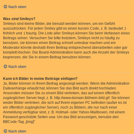
Nach oben
Was sind Smileys?
Smileys sind kleine Bilder, die benutzt werden können, um ein Gefühl
auszudrücken. Für jeden Smiley gibt es einen kurzen Code, z. B. bedeutet :)
fröhlich und :( traurig. Die Liste aller Smileys können Sie beim Verfassen eines
Beitrags sehen. Versuchen Sie bitte trotzdem, Smileys nicht zu häufig zu
benutzen, sie können einen Beitrag schnell unlesbar machen und ein
Moderator könnte deshalb Ihren Beitrag entsprechend überarbeiten oder gar
komplett löschen. Die Board-Administration kann auch die Anzahl der Smileys
begrenzen, die Sie in einem Beitrag benutzen können.
Nach oben
Kann ich Bilder in meine Beiträge einfügen?
Ja, Bilder können in Ihrem Beitrag angezeigt werden. Wenn die Administration
Dateianhänge erlaubt hat, können Sie das Bild auch direkt hochladen.
Ansonsten müssen Sie zu einem Bild verlinken, das auf einem öffentlich
zugänglichen Server liegt, z. B. http://www.domain.tld/mein-bild.gif. Sie können
weder Bilder verlinken, die sich auf Ihrem eigenen PC befinden (außer es ist
ein öffentlich zugänglicher Server), noch zu Bildern, die nur nach einer
Anmeldung verfügbar sind, z. B. Hotmail- oder Yahoo-Mailboxen, mit einem
Passwort geschützte Seiten usw. Um das Bild anzuzeigen, benutze den
BBCode-Tag „[img]“.
Nach oben