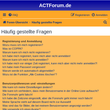
ACTForum.de
FAQ
Registrieren
Anmelden
S
Foren-Übersicht
Häufig gestellte Fragen
u
Häufig gestellte Fragen
c
h
Registrierung und Anmeldung
Wozu muss ich mich registrieren?
e
Was ist COPPA?
Warum kann ich mich nicht registrieren?
Ich habe mich registriert, kann mich aber nicht anmelden!
Warum kann ich mich nicht anmelden?
Ich habe mich vor einiger Zeit registriert, kann mich aber nicht mehr anmelden?!
Ich habe mein Passwort vergessen!
Warum werde ich automatisch abgemeldet?
Wozu ist die Funktion „Alle Cookies löschen“?
Benutzerpräferenzen und -einstellungen
Wie kann ich meine Einstellungen ändern?
Wie kann ich verhindern, dass mein Benutzername in der Online-Liste auftaucht?
Die Forenuhr geht falsch!
Ich habe die Zeitzone eingestellt, aber die Forenuhr geht immer noch falsch!
Meine Sprache steht auf diesem Board nicht zur Auswahl!
Was sind das für Bilder, die bei meinem Benutzernamen angezeigt werden?
Wie verwende ich einen Avatar?