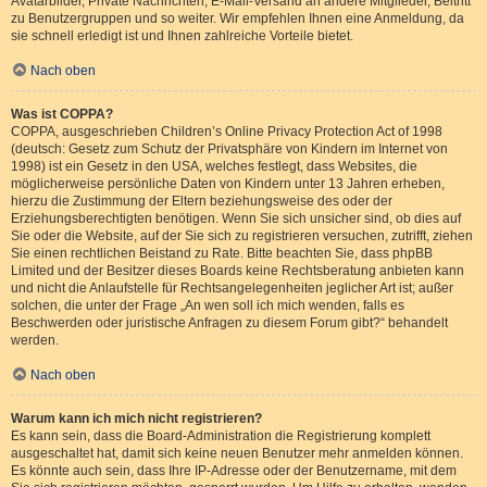
Avatarbilder, Private Nachrichten, E-Mail-Versand an andere Mitglieder, Beitritt
zu Benutzergruppen und so weiter. Wir empfehlen Ihnen eine Anmeldung, da
sie schnell erledigt ist und Ihnen zahlreiche Vorteile bietet.
Nach oben
Was ist COPPA?
COPPA, ausgeschrieben Children’s Online Privacy Protection Act of 1998
(deutsch: Gesetz zum Schutz der Privatsphäre von Kindern im Internet von
1998) ist ein Gesetz in den USA, welches festlegt, dass Websites, die
möglicherweise persönliche Daten von Kindern unter 13 Jahren erheben,
hierzu die Zustimmung der Eltern beziehungsweise des oder der
Erziehungsberechtigten benötigen. Wenn Sie sich unsicher sind, ob dies auf
Sie oder die Website, auf der Sie sich zu registrieren versuchen, zutrifft, ziehen
Sie einen rechtlichen Beistand zu Rate. Bitte beachten Sie, dass phpBB
Limited und der Besitzer dieses Boards keine Rechtsberatung anbieten kann
und nicht die Anlaufstelle für Rechtsangelegenheiten jeglicher Art ist; außer
solchen, die unter der Frage „An wen soll ich mich wenden, falls es
Beschwerden oder juristische Anfragen zu diesem Forum gibt?“ behandelt
werden.
Nach oben
Warum kann ich mich nicht registrieren?
Es kann sein, dass die Board-Administration die Registrierung komplett
ausgeschaltet hat, damit sich keine neuen Benutzer mehr anmelden können.
Es könnte auch sein, dass Ihre IP-Adresse oder der Benutzername, mit dem