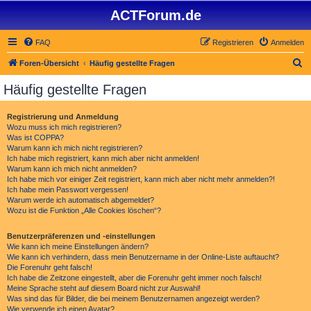
ACTForum.de
FAQ
Registrieren
Anmelden
S
Foren-Übersicht
Häufig gestellte Fragen
u
Häufig gestellte Fragen
c
h
Registrierung und Anmeldung
Wozu muss ich mich registrieren?
e
Was ist COPPA?
Warum kann ich mich nicht registrieren?
Ich habe mich registriert, kann mich aber nicht anmelden!
Warum kann ich mich nicht anmelden?
Ich habe mich vor einiger Zeit registriert, kann mich aber nicht mehr anmelden?!
Ich habe mein Passwort vergessen!
Warum werde ich automatisch abgemeldet?
Wozu ist die Funktion „Alle Cookies löschen“?
Benutzerpräferenzen und -einstellungen
Wie kann ich meine Einstellungen ändern?
Wie kann ich verhindern, dass mein Benutzername in der Online-Liste auftaucht?
Die Forenuhr geht falsch!
Ich habe die Zeitzone eingestellt, aber die Forenuhr geht immer noch falsch!
Meine Sprache steht auf diesem Board nicht zur Auswahl!
Was sind das für Bilder, die bei meinem Benutzernamen angezeigt werden?
Wie verwende ich einen Avatar?