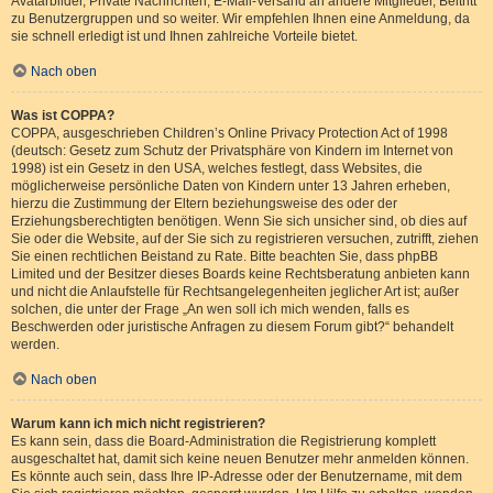
Avatarbilder, Private Nachrichten, E-Mail-Versand an andere Mitglieder, Beitritt
zu Benutzergruppen und so weiter. Wir empfehlen Ihnen eine Anmeldung, da
sie schnell erledigt ist und Ihnen zahlreiche Vorteile bietet.
Nach oben
Was ist COPPA?
COPPA, ausgeschrieben Children’s Online Privacy Protection Act of 1998
(deutsch: Gesetz zum Schutz der Privatsphäre von Kindern im Internet von
1998) ist ein Gesetz in den USA, welches festlegt, dass Websites, die
möglicherweise persönliche Daten von Kindern unter 13 Jahren erheben,
hierzu die Zustimmung der Eltern beziehungsweise des oder der
Erziehungsberechtigten benötigen. Wenn Sie sich unsicher sind, ob dies auf
Sie oder die Website, auf der Sie sich zu registrieren versuchen, zutrifft, ziehen
Sie einen rechtlichen Beistand zu Rate. Bitte beachten Sie, dass phpBB
Limited und der Besitzer dieses Boards keine Rechtsberatung anbieten kann
und nicht die Anlaufstelle für Rechtsangelegenheiten jeglicher Art ist; außer
solchen, die unter der Frage „An wen soll ich mich wenden, falls es
Beschwerden oder juristische Anfragen zu diesem Forum gibt?“ behandelt
werden.
Nach oben
Warum kann ich mich nicht registrieren?
Es kann sein, dass die Board-Administration die Registrierung komplett
ausgeschaltet hat, damit sich keine neuen Benutzer mehr anmelden können.
Es könnte auch sein, dass Ihre IP-Adresse oder der Benutzername, mit dem