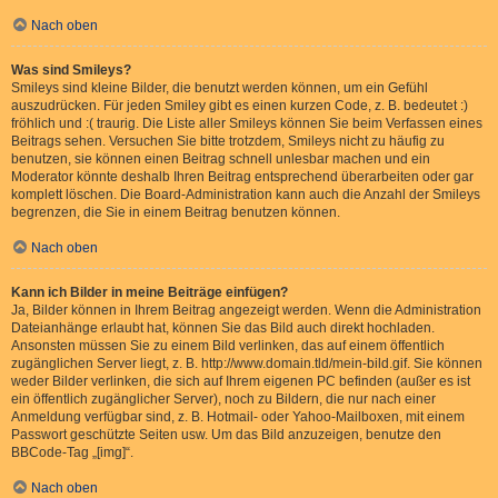
Nach oben
Was sind Smileys?
Smileys sind kleine Bilder, die benutzt werden können, um ein Gefühl
auszudrücken. Für jeden Smiley gibt es einen kurzen Code, z. B. bedeutet :)
fröhlich und :( traurig. Die Liste aller Smileys können Sie beim Verfassen eines
Beitrags sehen. Versuchen Sie bitte trotzdem, Smileys nicht zu häufig zu
benutzen, sie können einen Beitrag schnell unlesbar machen und ein
Moderator könnte deshalb Ihren Beitrag entsprechend überarbeiten oder gar
komplett löschen. Die Board-Administration kann auch die Anzahl der Smileys
begrenzen, die Sie in einem Beitrag benutzen können.
Nach oben
Kann ich Bilder in meine Beiträge einfügen?
Ja, Bilder können in Ihrem Beitrag angezeigt werden. Wenn die Administration
Dateianhänge erlaubt hat, können Sie das Bild auch direkt hochladen.
Ansonsten müssen Sie zu einem Bild verlinken, das auf einem öffentlich
zugänglichen Server liegt, z. B. http://www.domain.tld/mein-bild.gif. Sie können
weder Bilder verlinken, die sich auf Ihrem eigenen PC befinden (außer es ist
ein öffentlich zugänglicher Server), noch zu Bildern, die nur nach einer
Anmeldung verfügbar sind, z. B. Hotmail- oder Yahoo-Mailboxen, mit einem
Passwort geschützte Seiten usw. Um das Bild anzuzeigen, benutze den
BBCode-Tag „[img]“.
Nach oben