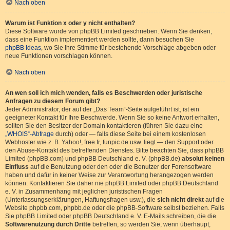
Nach oben
Warum ist Funktion x oder y nicht enthalten?
Diese Software wurde von phpBB Limited geschrieben. Wenn Sie denken,
dass eine Funktion implementiert werden sollte, dann besuchen Sie
phpBB Ideas
, wo Sie Ihre Stimme für bestehende Vorschläge abgeben oder
neue Funktionen vorschlagen können.
Nach oben
An wen soll ich mich wenden, falls es Beschwerden oder juristische
Anfragen zu diesem Forum gibt?
Jeder Administrator, der auf der „Das Team“-Seite aufgeführt ist, ist ein
geeigneter Kontakt für Ihre Beschwerde. Wenn Sie so keine Antwort erhalten,
sollten Sie den Besitzer der Domain kontaktieren (führen Sie dazu eine
„WHOIS“-Abfrage
durch) oder — falls diese Seite bei einem kostenlosen
Webhoster wie z. B. Yahoo!, free.fr, funpic.de usw. liegt — den Support oder
den Abuse-Kontakt des betreffenden Dienstes. Bitte beachten Sie, dass phpBB
Limited (phpBB.com) und phpBB Deutschland e. V. (phpBB.de)
absolut keinen
Einfluss
auf die Benutzung oder den oder die Benutzer der Forensoftware
haben und dafür in keiner Weise zur Verantwortung herangezogen werden
können. Kontaktieren Sie daher nie phpBB Limited oder phpBB Deutschland
e. V. in Zusammenhang mit jeglichen juristischen Fragen
(Unterlassungserklärungen, Haftungsfragen usw.), die
sich nicht direkt
auf die
Website phpbb.com, phpbb.de oder die phpBB-Software selbst beziehen. Falls
Sie phpBB Limited oder phpBB Deutschland e. V. E-Mails schreiben, die die
Softwarenutzung durch Dritte
betreffen, so werden Sie, wenn überhaupt,