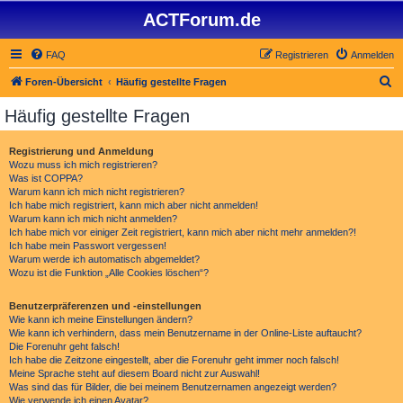
ACTForum.de
FAQ
Registrieren
Anmelden
S
Foren-Übersicht
Häufig gestellte Fragen
u
Häufig gestellte Fragen
c
h
Registrierung und Anmeldung
Wozu muss ich mich registrieren?
e
Was ist COPPA?
Warum kann ich mich nicht registrieren?
Ich habe mich registriert, kann mich aber nicht anmelden!
Warum kann ich mich nicht anmelden?
Ich habe mich vor einiger Zeit registriert, kann mich aber nicht mehr anmelden?!
Ich habe mein Passwort vergessen!
Warum werde ich automatisch abgemeldet?
Wozu ist die Funktion „Alle Cookies löschen“?
Benutzerpräferenzen und -einstellungen
Wie kann ich meine Einstellungen ändern?
Wie kann ich verhindern, dass mein Benutzername in der Online-Liste auftaucht?
Die Forenuhr geht falsch!
Ich habe die Zeitzone eingestellt, aber die Forenuhr geht immer noch falsch!
Meine Sprache steht auf diesem Board nicht zur Auswahl!
Was sind das für Bilder, die bei meinem Benutzernamen angezeigt werden?
Wie verwende ich einen Avatar?