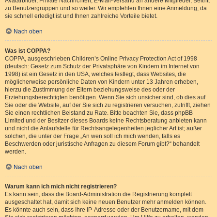
Avatarbilder, Private Nachrichten, E-Mail-Versand an andere Mitglieder, Beitritt
zu Benutzergruppen und so weiter. Wir empfehlen Ihnen eine Anmeldung, da
sie schnell erledigt ist und Ihnen zahlreiche Vorteile bietet.
Nach oben
Was ist COPPA?
COPPA, ausgeschrieben Children’s Online Privacy Protection Act of 1998
(deutsch: Gesetz zum Schutz der Privatsphäre von Kindern im Internet von
1998) ist ein Gesetz in den USA, welches festlegt, dass Websites, die
möglicherweise persönliche Daten von Kindern unter 13 Jahren erheben,
hierzu die Zustimmung der Eltern beziehungsweise des oder der
Erziehungsberechtigten benötigen. Wenn Sie sich unsicher sind, ob dies auf
Sie oder die Website, auf der Sie sich zu registrieren versuchen, zutrifft, ziehen
Sie einen rechtlichen Beistand zu Rate. Bitte beachten Sie, dass phpBB
Limited und der Besitzer dieses Boards keine Rechtsberatung anbieten kann
und nicht die Anlaufstelle für Rechtsangelegenheiten jeglicher Art ist; außer
solchen, die unter der Frage „An wen soll ich mich wenden, falls es
Beschwerden oder juristische Anfragen zu diesem Forum gibt?“ behandelt
werden.
Nach oben
Warum kann ich mich nicht registrieren?
Es kann sein, dass die Board-Administration die Registrierung komplett
ausgeschaltet hat, damit sich keine neuen Benutzer mehr anmelden können.
Es könnte auch sein, dass Ihre IP-Adresse oder der Benutzername, mit dem