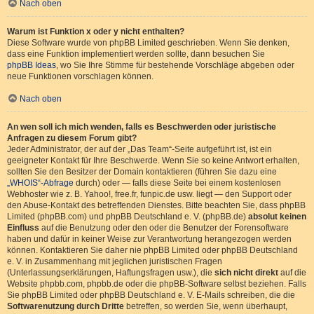
Nach oben
Warum ist Funktion x oder y nicht enthalten?
Diese Software wurde von phpBB Limited geschrieben. Wenn Sie denken,
dass eine Funktion implementiert werden sollte, dann besuchen Sie
phpBB Ideas
, wo Sie Ihre Stimme für bestehende Vorschläge abgeben oder
neue Funktionen vorschlagen können.
Nach oben
An wen soll ich mich wenden, falls es Beschwerden oder juristische
Anfragen zu diesem Forum gibt?
Jeder Administrator, der auf der „Das Team“-Seite aufgeführt ist, ist ein
geeigneter Kontakt für Ihre Beschwerde. Wenn Sie so keine Antwort erhalten,
sollten Sie den Besitzer der Domain kontaktieren (führen Sie dazu eine
„WHOIS“-Abfrage
durch) oder — falls diese Seite bei einem kostenlosen
Webhoster wie z. B. Yahoo!, free.fr, funpic.de usw. liegt — den Support oder
den Abuse-Kontakt des betreffenden Dienstes. Bitte beachten Sie, dass phpBB
Limited (phpBB.com) und phpBB Deutschland e. V. (phpBB.de)
absolut keinen
Einfluss
auf die Benutzung oder den oder die Benutzer der Forensoftware
haben und dafür in keiner Weise zur Verantwortung herangezogen werden
können. Kontaktieren Sie daher nie phpBB Limited oder phpBB Deutschland
e. V. in Zusammenhang mit jeglichen juristischen Fragen
(Unterlassungserklärungen, Haftungsfragen usw.), die
sich nicht direkt
auf die
Website phpbb.com, phpbb.de oder die phpBB-Software selbst beziehen. Falls
Sie phpBB Limited oder phpBB Deutschland e. V. E-Mails schreiben, die die
Softwarenutzung durch Dritte
betreffen, so werden Sie, wenn überhaupt,