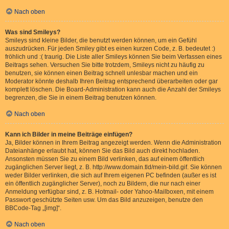
Nach oben
Was sind Smileys?
Smileys sind kleine Bilder, die benutzt werden können, um ein Gefühl
auszudrücken. Für jeden Smiley gibt es einen kurzen Code, z. B. bedeutet :)
fröhlich und :( traurig. Die Liste aller Smileys können Sie beim Verfassen eines
Beitrags sehen. Versuchen Sie bitte trotzdem, Smileys nicht zu häufig zu
benutzen, sie können einen Beitrag schnell unlesbar machen und ein
Moderator könnte deshalb Ihren Beitrag entsprechend überarbeiten oder gar
komplett löschen. Die Board-Administration kann auch die Anzahl der Smileys
begrenzen, die Sie in einem Beitrag benutzen können.
Nach oben
Kann ich Bilder in meine Beiträge einfügen?
Ja, Bilder können in Ihrem Beitrag angezeigt werden. Wenn die Administration
Dateianhänge erlaubt hat, können Sie das Bild auch direkt hochladen.
Ansonsten müssen Sie zu einem Bild verlinken, das auf einem öffentlich
zugänglichen Server liegt, z. B. http://www.domain.tld/mein-bild.gif. Sie können
weder Bilder verlinken, die sich auf Ihrem eigenen PC befinden (außer es ist
ein öffentlich zugänglicher Server), noch zu Bildern, die nur nach einer
Anmeldung verfügbar sind, z. B. Hotmail- oder Yahoo-Mailboxen, mit einem
Passwort geschützte Seiten usw. Um das Bild anzuzeigen, benutze den
BBCode-Tag „[img]“.
Nach oben