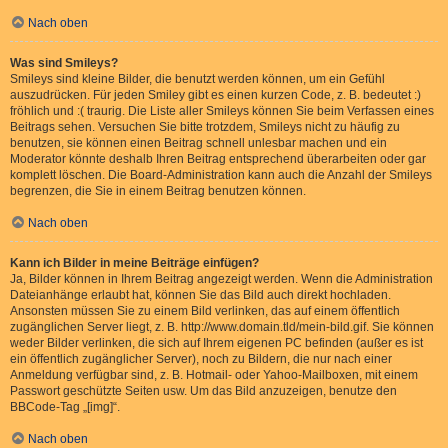
Nach oben
Was sind Smileys?
Smileys sind kleine Bilder, die benutzt werden können, um ein Gefühl
auszudrücken. Für jeden Smiley gibt es einen kurzen Code, z. B. bedeutet :)
fröhlich und :( traurig. Die Liste aller Smileys können Sie beim Verfassen eines
Beitrags sehen. Versuchen Sie bitte trotzdem, Smileys nicht zu häufig zu
benutzen, sie können einen Beitrag schnell unlesbar machen und ein
Moderator könnte deshalb Ihren Beitrag entsprechend überarbeiten oder gar
komplett löschen. Die Board-Administration kann auch die Anzahl der Smileys
begrenzen, die Sie in einem Beitrag benutzen können.
Nach oben
Kann ich Bilder in meine Beiträge einfügen?
Ja, Bilder können in Ihrem Beitrag angezeigt werden. Wenn die Administration
Dateianhänge erlaubt hat, können Sie das Bild auch direkt hochladen.
Ansonsten müssen Sie zu einem Bild verlinken, das auf einem öffentlich
zugänglichen Server liegt, z. B. http://www.domain.tld/mein-bild.gif. Sie können
weder Bilder verlinken, die sich auf Ihrem eigenen PC befinden (außer es ist
ein öffentlich zugänglicher Server), noch zu Bildern, die nur nach einer
Anmeldung verfügbar sind, z. B. Hotmail- oder Yahoo-Mailboxen, mit einem
Passwort geschützte Seiten usw. Um das Bild anzuzeigen, benutze den
BBCode-Tag „[img]“.
Nach oben