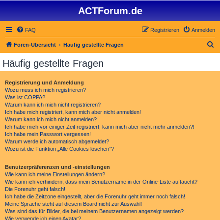
ACTForum.de
FAQ
Registrieren
Anmelden
S
Foren-Übersicht
Häufig gestellte Fragen
u
Häufig gestellte Fragen
c
h
Registrierung und Anmeldung
Wozu muss ich mich registrieren?
e
Was ist COPPA?
Warum kann ich mich nicht registrieren?
Ich habe mich registriert, kann mich aber nicht anmelden!
Warum kann ich mich nicht anmelden?
Ich habe mich vor einiger Zeit registriert, kann mich aber nicht mehr anmelden?!
Ich habe mein Passwort vergessen!
Warum werde ich automatisch abgemeldet?
Wozu ist die Funktion „Alle Cookies löschen“?
Benutzerpräferenzen und -einstellungen
Wie kann ich meine Einstellungen ändern?
Wie kann ich verhindern, dass mein Benutzername in der Online-Liste auftaucht?
Die Forenuhr geht falsch!
Ich habe die Zeitzone eingestellt, aber die Forenuhr geht immer noch falsch!
Meine Sprache steht auf diesem Board nicht zur Auswahl!
Was sind das für Bilder, die bei meinem Benutzernamen angezeigt werden?
Wie verwende ich einen Avatar?