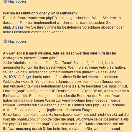
Nach oben
Warum ist Funktion x oder y nicht enthalten?
Diese Software wurde von phpBB Limited geschrieben. Wenn Sie denken,
dass eine Funktion implementiert werden sollte, dann besuchen Sie
phpBB Ideas
, wo Sie Ihre Stimme für bestehende Vorschläge abgeben oder
neue Funktionen vorschlagen können.
Nach oben
An wen soll ich mich wenden, falls es Beschwerden oder juristische
Anfragen zu diesem Forum gibt?
Jeder Administrator, der auf der „Das Team“-Seite aufgeführt ist, ist ein
geeigneter Kontakt für Ihre Beschwerde. Wenn Sie so keine Antwort erhalten,
sollten Sie den Besitzer der Domain kontaktieren (führen Sie dazu eine
„WHOIS“-Abfrage
durch) oder — falls diese Seite bei einem kostenlosen
Webhoster wie z. B. Yahoo!, free.fr, funpic.de usw. liegt — den Support oder
den Abuse-Kontakt des betreffenden Dienstes. Bitte beachten Sie, dass phpBB
Limited (phpBB.com) und phpBB Deutschland e. V. (phpBB.de)
absolut keinen
Einfluss
auf die Benutzung oder den oder die Benutzer der Forensoftware
haben und dafür in keiner Weise zur Verantwortung herangezogen werden
können. Kontaktieren Sie daher nie phpBB Limited oder phpBB Deutschland
e. V. in Zusammenhang mit jeglichen juristischen Fragen
(Unterlassungserklärungen, Haftungsfragen usw.), die
sich nicht direkt
auf die
Website phpbb.com, phpbb.de oder die phpBB-Software selbst beziehen. Falls
Sie phpBB Limited oder phpBB Deutschland e. V. E-Mails schreiben, die die
Softwarenutzung durch Dritte
betreffen, so werden Sie, wenn überhaupt,