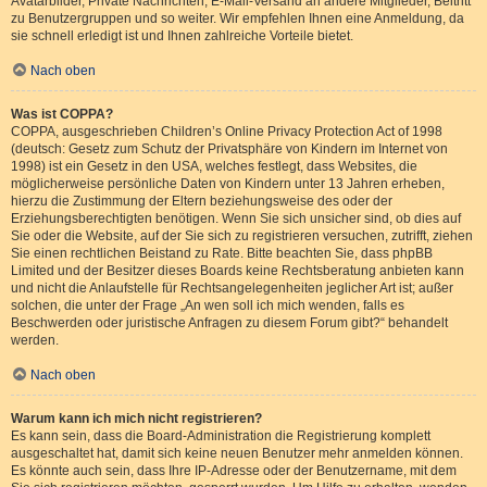
Avatarbilder, Private Nachrichten, E-Mail-Versand an andere Mitglieder, Beitritt
zu Benutzergruppen und so weiter. Wir empfehlen Ihnen eine Anmeldung, da
sie schnell erledigt ist und Ihnen zahlreiche Vorteile bietet.
Nach oben
Was ist COPPA?
COPPA, ausgeschrieben Children’s Online Privacy Protection Act of 1998
(deutsch: Gesetz zum Schutz der Privatsphäre von Kindern im Internet von
1998) ist ein Gesetz in den USA, welches festlegt, dass Websites, die
möglicherweise persönliche Daten von Kindern unter 13 Jahren erheben,
hierzu die Zustimmung der Eltern beziehungsweise des oder der
Erziehungsberechtigten benötigen. Wenn Sie sich unsicher sind, ob dies auf
Sie oder die Website, auf der Sie sich zu registrieren versuchen, zutrifft, ziehen
Sie einen rechtlichen Beistand zu Rate. Bitte beachten Sie, dass phpBB
Limited und der Besitzer dieses Boards keine Rechtsberatung anbieten kann
und nicht die Anlaufstelle für Rechtsangelegenheiten jeglicher Art ist; außer
solchen, die unter der Frage „An wen soll ich mich wenden, falls es
Beschwerden oder juristische Anfragen zu diesem Forum gibt?“ behandelt
werden.
Nach oben
Warum kann ich mich nicht registrieren?
Es kann sein, dass die Board-Administration die Registrierung komplett
ausgeschaltet hat, damit sich keine neuen Benutzer mehr anmelden können.
Es könnte auch sein, dass Ihre IP-Adresse oder der Benutzername, mit dem