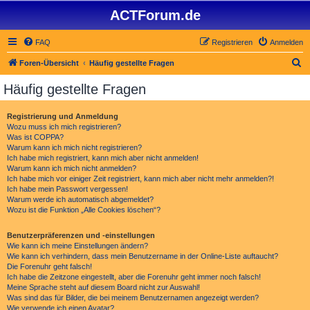
ACTForum.de
FAQ
Registrieren
Anmelden
S
Foren-Übersicht
Häufig gestellte Fragen
u
Häufig gestellte Fragen
c
h
Registrierung und Anmeldung
Wozu muss ich mich registrieren?
e
Was ist COPPA?
Warum kann ich mich nicht registrieren?
Ich habe mich registriert, kann mich aber nicht anmelden!
Warum kann ich mich nicht anmelden?
Ich habe mich vor einiger Zeit registriert, kann mich aber nicht mehr anmelden?!
Ich habe mein Passwort vergessen!
Warum werde ich automatisch abgemeldet?
Wozu ist die Funktion „Alle Cookies löschen“?
Benutzerpräferenzen und -einstellungen
Wie kann ich meine Einstellungen ändern?
Wie kann ich verhindern, dass mein Benutzername in der Online-Liste auftaucht?
Die Forenuhr geht falsch!
Ich habe die Zeitzone eingestellt, aber die Forenuhr geht immer noch falsch!
Meine Sprache steht auf diesem Board nicht zur Auswahl!
Was sind das für Bilder, die bei meinem Benutzernamen angezeigt werden?
Wie verwende ich einen Avatar?