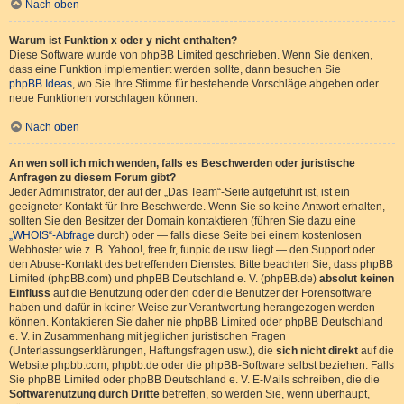
Nach oben
Warum ist Funktion x oder y nicht enthalten?
Diese Software wurde von phpBB Limited geschrieben. Wenn Sie denken,
dass eine Funktion implementiert werden sollte, dann besuchen Sie
phpBB Ideas
, wo Sie Ihre Stimme für bestehende Vorschläge abgeben oder
neue Funktionen vorschlagen können.
Nach oben
An wen soll ich mich wenden, falls es Beschwerden oder juristische
Anfragen zu diesem Forum gibt?
Jeder Administrator, der auf der „Das Team“-Seite aufgeführt ist, ist ein
geeigneter Kontakt für Ihre Beschwerde. Wenn Sie so keine Antwort erhalten,
sollten Sie den Besitzer der Domain kontaktieren (führen Sie dazu eine
„WHOIS“-Abfrage
durch) oder — falls diese Seite bei einem kostenlosen
Webhoster wie z. B. Yahoo!, free.fr, funpic.de usw. liegt — den Support oder
den Abuse-Kontakt des betreffenden Dienstes. Bitte beachten Sie, dass phpBB
Limited (phpBB.com) und phpBB Deutschland e. V. (phpBB.de)
absolut keinen
Einfluss
auf die Benutzung oder den oder die Benutzer der Forensoftware
haben und dafür in keiner Weise zur Verantwortung herangezogen werden
können. Kontaktieren Sie daher nie phpBB Limited oder phpBB Deutschland
e. V. in Zusammenhang mit jeglichen juristischen Fragen
(Unterlassungserklärungen, Haftungsfragen usw.), die
sich nicht direkt
auf die
Website phpbb.com, phpbb.de oder die phpBB-Software selbst beziehen. Falls
Sie phpBB Limited oder phpBB Deutschland e. V. E-Mails schreiben, die die
Softwarenutzung durch Dritte
betreffen, so werden Sie, wenn überhaupt,