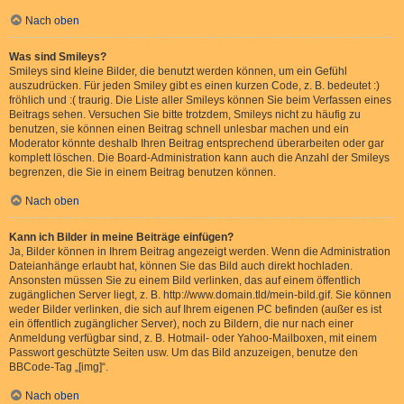
Nach oben
Was sind Smileys?
Smileys sind kleine Bilder, die benutzt werden können, um ein Gefühl
auszudrücken. Für jeden Smiley gibt es einen kurzen Code, z. B. bedeutet :)
fröhlich und :( traurig. Die Liste aller Smileys können Sie beim Verfassen eines
Beitrags sehen. Versuchen Sie bitte trotzdem, Smileys nicht zu häufig zu
benutzen, sie können einen Beitrag schnell unlesbar machen und ein
Moderator könnte deshalb Ihren Beitrag entsprechend überarbeiten oder gar
komplett löschen. Die Board-Administration kann auch die Anzahl der Smileys
begrenzen, die Sie in einem Beitrag benutzen können.
Nach oben
Kann ich Bilder in meine Beiträge einfügen?
Ja, Bilder können in Ihrem Beitrag angezeigt werden. Wenn die Administration
Dateianhänge erlaubt hat, können Sie das Bild auch direkt hochladen.
Ansonsten müssen Sie zu einem Bild verlinken, das auf einem öffentlich
zugänglichen Server liegt, z. B. http://www.domain.tld/mein-bild.gif. Sie können
weder Bilder verlinken, die sich auf Ihrem eigenen PC befinden (außer es ist
ein öffentlich zugänglicher Server), noch zu Bildern, die nur nach einer
Anmeldung verfügbar sind, z. B. Hotmail- oder Yahoo-Mailboxen, mit einem
Passwort geschützte Seiten usw. Um das Bild anzuzeigen, benutze den
BBCode-Tag „[img]“.
Nach oben