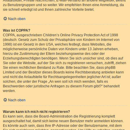
Avatarbilder, Private Nachrichten, E-Mail-Versand an andere Mitglieder, Beitritt
zu Benutzergruppen und so weiter. Wir empfehlen Ihnen eine Anmeldung, da
sie schnell erledigt ist und Ihnen zahlreiche Vorteile bietet.
Nach oben
Was ist COPPA?
COPPA, ausgeschrieben Children’s Online Privacy Protection Act of 1998
(deutsch: Gesetz zum Schutz der Privatsphäre von Kindern im Internet von
1998) ist ein Gesetz in den USA, welches festlegt, dass Websites, die
möglicherweise persönliche Daten von Kindern unter 13 Jahren erheben,
hierzu die Zustimmung der Eltern beziehungsweise des oder der
Erziehungsberechtigten benötigen. Wenn Sie sich unsicher sind, ob dies auf
Sie oder die Website, auf der Sie sich zu registrieren versuchen, zutrifft, ziehen
Sie einen rechtlichen Beistand zu Rate. Bitte beachten Sie, dass phpBB
Limited und der Besitzer dieses Boards keine Rechtsberatung anbieten kann
und nicht die Anlaufstelle für Rechtsangelegenheiten jeglicher Art ist; außer
solchen, die unter der Frage „An wen soll ich mich wenden, falls es
Beschwerden oder juristische Anfragen zu diesem Forum gibt?“ behandelt
werden.
Nach oben
Warum kann ich mich nicht registrieren?
Es kann sein, dass die Board-Administration die Registrierung komplett
ausgeschaltet hat, damit sich keine neuen Benutzer mehr anmelden können.
Es könnte auch sein, dass Ihre IP-Adresse oder der Benutzername, mit dem