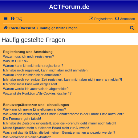
ACTForum.de
FAQ
Registrieren
Anmelden
S
Foren-Übersicht
Häufig gestellte Fragen
u
Häufig gestellte Fragen
c
h
Registrierung und Anmeldung
Wozu muss ich mich registrieren?
e
Was ist COPPA?
Warum kann ich mich nicht registrieren?
Ich habe mich registriert, kann mich aber nicht anmelden!
Warum kann ich mich nicht anmelden?
Ich habe mich vor einiger Zeit registriert, kann mich aber nicht mehr anmelden?!
Ich habe mein Passwort vergessen!
Warum werde ich automatisch abgemeldet?
Wozu ist die Funktion „Alle Cookies löschen“?
Benutzerpräferenzen und -einstellungen
Wie kann ich meine Einstellungen ändern?
Wie kann ich verhindern, dass mein Benutzername in der Online-Liste auftaucht?
Die Forenuhr geht falsch!
Ich habe die Zeitzone eingestellt, aber die Forenuhr geht immer noch falsch!
Meine Sprache steht auf diesem Board nicht zur Auswahl!
Was sind das für Bilder, die bei meinem Benutzernamen angezeigt werden?
Wie verwende ich einen Avatar?