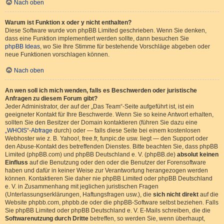
Nach oben
Warum ist Funktion x oder y nicht enthalten?
Diese Software wurde von phpBB Limited geschrieben. Wenn Sie denken,
dass eine Funktion implementiert werden sollte, dann besuchen Sie
phpBB Ideas
, wo Sie Ihre Stimme für bestehende Vorschläge abgeben oder
neue Funktionen vorschlagen können.
Nach oben
An wen soll ich mich wenden, falls es Beschwerden oder juristische
Anfragen zu diesem Forum gibt?
Jeder Administrator, der auf der „Das Team“-Seite aufgeführt ist, ist ein
geeigneter Kontakt für Ihre Beschwerde. Wenn Sie so keine Antwort erhalten,
sollten Sie den Besitzer der Domain kontaktieren (führen Sie dazu eine
„WHOIS“-Abfrage
durch) oder — falls diese Seite bei einem kostenlosen
Webhoster wie z. B. Yahoo!, free.fr, funpic.de usw. liegt — den Support oder
den Abuse-Kontakt des betreffenden Dienstes. Bitte beachten Sie, dass phpBB
Limited (phpBB.com) und phpBB Deutschland e. V. (phpBB.de)
absolut keinen
Einfluss
auf die Benutzung oder den oder die Benutzer der Forensoftware
haben und dafür in keiner Weise zur Verantwortung herangezogen werden
können. Kontaktieren Sie daher nie phpBB Limited oder phpBB Deutschland
e. V. in Zusammenhang mit jeglichen juristischen Fragen
(Unterlassungserklärungen, Haftungsfragen usw.), die
sich nicht direkt
auf die
Website phpbb.com, phpbb.de oder die phpBB-Software selbst beziehen. Falls
Sie phpBB Limited oder phpBB Deutschland e. V. E-Mails schreiben, die die
Softwarenutzung durch Dritte
betreffen, so werden Sie, wenn überhaupt,