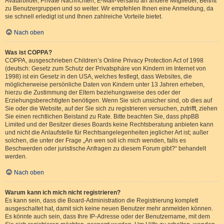
Avatarbilder, Private Nachrichten, E-Mail-Versand an andere Mitglieder, Beitritt
zu Benutzergruppen und so weiter. Wir empfehlen Ihnen eine Anmeldung, da
sie schnell erledigt ist und Ihnen zahlreiche Vorteile bietet.
Nach oben
Was ist COPPA?
COPPA, ausgeschrieben Children’s Online Privacy Protection Act of 1998
(deutsch: Gesetz zum Schutz der Privatsphäre von Kindern im Internet von
1998) ist ein Gesetz in den USA, welches festlegt, dass Websites, die
möglicherweise persönliche Daten von Kindern unter 13 Jahren erheben,
hierzu die Zustimmung der Eltern beziehungsweise des oder der
Erziehungsberechtigten benötigen. Wenn Sie sich unsicher sind, ob dies auf
Sie oder die Website, auf der Sie sich zu registrieren versuchen, zutrifft, ziehen
Sie einen rechtlichen Beistand zu Rate. Bitte beachten Sie, dass phpBB
Limited und der Besitzer dieses Boards keine Rechtsberatung anbieten kann
und nicht die Anlaufstelle für Rechtsangelegenheiten jeglicher Art ist; außer
solchen, die unter der Frage „An wen soll ich mich wenden, falls es
Beschwerden oder juristische Anfragen zu diesem Forum gibt?“ behandelt
werden.
Nach oben
Warum kann ich mich nicht registrieren?
Es kann sein, dass die Board-Administration die Registrierung komplett
ausgeschaltet hat, damit sich keine neuen Benutzer mehr anmelden können.
Es könnte auch sein, dass Ihre IP-Adresse oder der Benutzername, mit dem