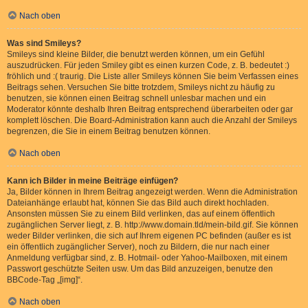
Nach oben
Was sind Smileys?
Smileys sind kleine Bilder, die benutzt werden können, um ein Gefühl
auszudrücken. Für jeden Smiley gibt es einen kurzen Code, z. B. bedeutet :)
fröhlich und :( traurig. Die Liste aller Smileys können Sie beim Verfassen eines
Beitrags sehen. Versuchen Sie bitte trotzdem, Smileys nicht zu häufig zu
benutzen, sie können einen Beitrag schnell unlesbar machen und ein
Moderator könnte deshalb Ihren Beitrag entsprechend überarbeiten oder gar
komplett löschen. Die Board-Administration kann auch die Anzahl der Smileys
begrenzen, die Sie in einem Beitrag benutzen können.
Nach oben
Kann ich Bilder in meine Beiträge einfügen?
Ja, Bilder können in Ihrem Beitrag angezeigt werden. Wenn die Administration
Dateianhänge erlaubt hat, können Sie das Bild auch direkt hochladen.
Ansonsten müssen Sie zu einem Bild verlinken, das auf einem öffentlich
zugänglichen Server liegt, z. B. http://www.domain.tld/mein-bild.gif. Sie können
weder Bilder verlinken, die sich auf Ihrem eigenen PC befinden (außer es ist
ein öffentlich zugänglicher Server), noch zu Bildern, die nur nach einer
Anmeldung verfügbar sind, z. B. Hotmail- oder Yahoo-Mailboxen, mit einem
Passwort geschützte Seiten usw. Um das Bild anzuzeigen, benutze den
BBCode-Tag „[img]“.
Nach oben